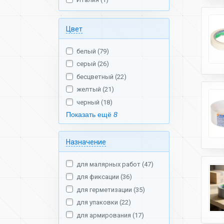
Цвет
белый (79)
серый (26)
бесцветный (22)
желтый (21)
черный (18)
Показать ещё
8
Назначение
для малярных работ (47)
для фиксации (36)
для герметизации (35)
для упаковки (22)
для армирования (17)