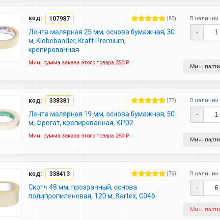
код:
107987
(80)
В наличии 
Лента малярная 25 мм, основа бумажная, 30
-
м, Klebebander, Kraft Premium,
крепированная
Мин. сумма заказа этого товара 250 ₽.
Мин. партия
код:
338381
(77)
В наличии 
Лента малярная 19 мм, основа бумажная, 50
-
м, Фрегат, крепированная, КР02
Мин. сумма заказа этого товара 250 ₽.
Мин. партия
код:
338413
(76)
В наличии 
Скотч 48 мм, прозрачный, основа
-
полипропиленовая, 120 м, Bartex, С04б
Мин. партия