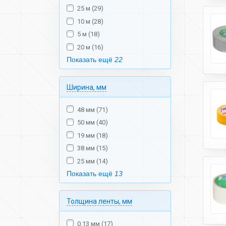
25 м (29)
10 м (28)
5 м (18)
20 м (16)
Показать ещё
22
Ширина, мм
48 мм (71)
50 мм (40)
19 мм (18)
38 мм (15)
25 мм (14)
Показать ещё
13
Толщина ленты, мм
0.13 мм (17)