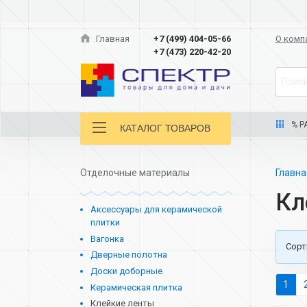
Главная
+7 (499) 404-05-66
О комп
+7 (473) 220-42-20
Поиск
% Р
КАТАЛОГ ТОВАРОВ
Отделочные материалы
Главн
Кл
Аксессуары для керамической
плитки
Вагонка
Cорт
Дверные полотна
Доски доборные
1
Керамическая плитка
Клейкие ленты