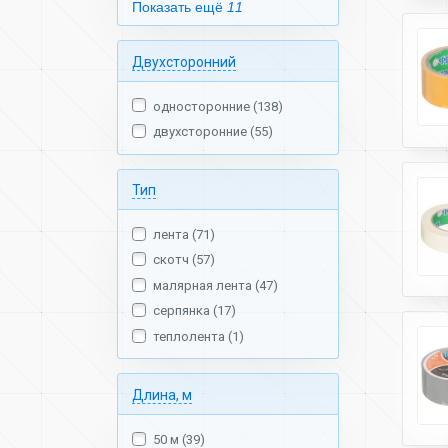
Показать ещё
11
Двухсторонний
односторонние (138)
двухсторонние (55)
Тип
лента (71)
скотч (57)
малярная лента (47)
серпянка (17)
теплолента (1)
Длина, м
50 м (39)