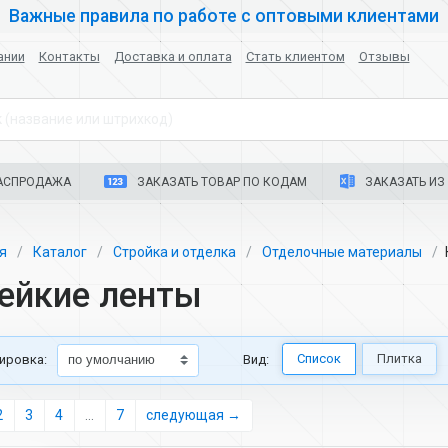
Важные правила по работе с оптовыми клиентами
ании
Контакты
Доставка и оплата
Стать клиентом
Отзывы
 (название или штрихкод)
АСПРОДАЖА
ЗАКАЗАТЬ ТОВАР ПО КОДАМ
ЗАКАЗАТЬ ИЗ 
ая
Каталог
Стройка и отделка
Отделочные материалы
ейкие ленты
Список
Плитка
ировка:
Вид:
2
3
4
...
7
следующая →