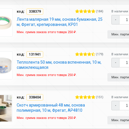
код:
338379
(184)
В наличии 
Лента малярная 19 мм, основа бумажная, 25
-
м, Фрегат, крепированная, КР01
Мин. сумма заказа этого товара 250 ₽.
Мин. партия
код:
131941
(179)
В наличии 
Теплолента 50 мм, основа вспененная, 10 м,
-
самоклеющаяся
Мин. сумма заказа этого товара 250 ₽.
Мин. партия
код:
338404
(151)
В наличии 
Скотч армированный 48 мм, основа
-
полимерная, 10 м, Фрегат, АР4810
Мин. сумма заказа этого товара 250 ₽.
Мин. партия