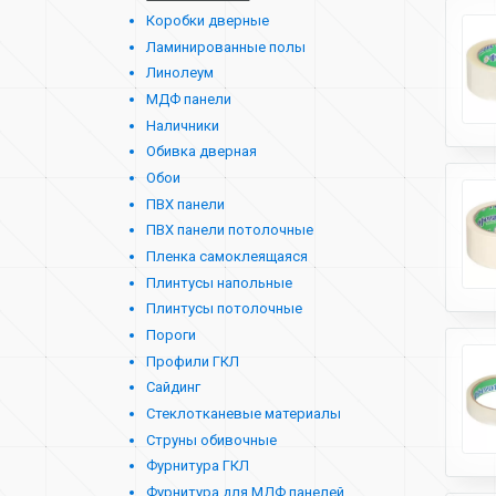
Коробки дверные
Ламинированные полы
Линолеум
МДФ панели
Наличники
Обивка дверная
Обои
ПВХ панели
ПВХ панели потолочные
Пленка самоклеящаяся
Плинтусы напольные
Плинтусы потолочные
Пороги
Профили ГКЛ
Сайдинг
Стеклотканевые материалы
Струны обивочные
Фурнитура ГКЛ
Фурнитура для МДФ панелей