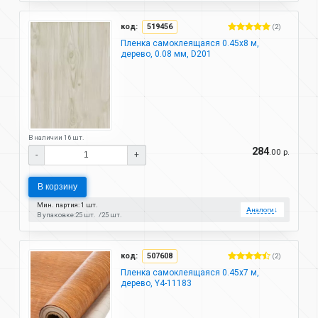
код:
519456
(2)
Пленка самоклеящаяся 0.45х8 м,
дерево, 0.08 мм, D201
В наличии 16 шт.
284
.00 р.
-
+
В корзину
Мин. партия: 1 шт.
Аналоги
↓
В упаковке:
25 шт.
25 шт.
код:
507608
(2)
Пленка самоклеящаяся 0.45х7 м,
дерево, Y4-11183