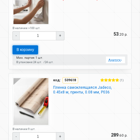
В наличии >100 шт.
53
.20 р.
-
+
В корзину
Мин. партия: 1 шт.
Аналоги
↓
В упаковке:
24 шт.
24 шт.
код:
509618
(1)
Пленка самоклеящаяся Jadeco,
0.45х8 м, принты, 0.08 мм, Р036
В наличии 9 шт.
289
.60 р.
-
+