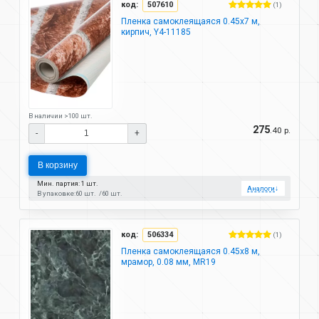
код:
507610
(1)
Пленка самоклеящаяся 0.45х7 м,
кирпич, Y4-11185
В наличии >100 шт.
275
.40 р.
-
+
В корзину
Мин. партия: 1 шт.
Аналоги
↓
В упаковке:
60 шт.
60 шт.
код:
506334
(1)
Пленка самоклеящаяся 0.45х8 м,
мрамор, 0.08 мм, MR19