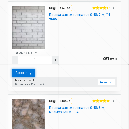
код:
503162
(1)
Пленка самоклеящаяся 0.45х7 м, Y4-
9685
В наличии >100 шт.
291
.09 р.
-
+
В корзину
Мин. партия: 1 шт.
Аналоги
↓
В упаковке:
40 шт.
40 шт.
код:
498502
(1)
Пленка самоклеящаяся 0.45х8 м,
мрамор, MRM 114