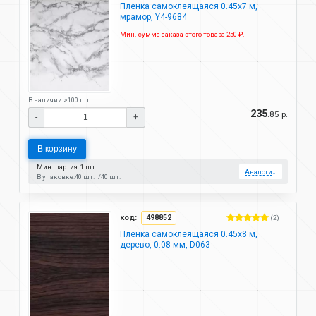
Пленка самоклеящаяся 0.45х7 м,
мрамор, Y4-9684
Мин. сумма заказа этого товара 250 ₽.
В наличии >100 шт.
235
.85 р.
-
+
В корзину
Мин. партия: 1 шт.
Аналоги
↓
В упаковке:
40 шт.
40 шт.
код:
498852
(2)
Пленка самоклеящаяся 0.45х8 м,
дерево, 0.08 мм, D063