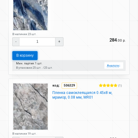
В наличии 23 шт.
284
.00 р.
-
+
В корзину
Мин. партия: 1 шт.
Аналоги
↓
В упаковке:
25 шт.
25 шт.
код:
506329
(1)
Пленка самоклеящаяся 0.45х8 м,
мрамор, 0.08 мм, MR01
В наличии 19 шт.