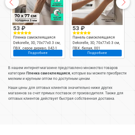
53 ₽
53 ₽
Пленка самоклеящаяся
Панель самоклеящаяся
П
Dekorelle, 3D, 70х77х0.3 см,
Dekorelle, 3D, 70х77х0.3 см,
0
ПВХ, серое дерево, 042-1
ПВХ, белая, 001
Подробнее
Подробнее
В нашем интернет-магазине представлено множество товаров
категории
Пленка самоклеящаяся
, которые вы можете приобрести
мелким и крупным оптом по доступным ценам.
Наши цены для оптовых клиентов значительно ниже других
магазинов за счет прямых поставок от производителя. Также для
оптовых клиентов действует быстрая собственная доставка.