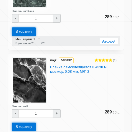
В наличии 16 шт.
289
.60 р.
-
+
В корзину
Мин. партия: 1 шт.
Аналоги
↓
В упаковке:
25 шт.
25 шт.
код:
506332
(1)
Пленка самоклеящаяся 0.45х8 м,
мрамор, 0.08 мм, MR12
В наличии 8 шт.
289
.60 р.
-
+
В корзину