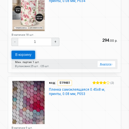
принты, 0.08 мм, P034
В наличии 18 шт.
294
.00 р.
-
+
В корзину
Мин. партия: 1 шт.
Аналоги
↓
В упаковке:
25 шт.
25 шт.
код:
519461
(2)
Пленка самоклеящаяся 0.45х8 м,
принты, 0.08 мм, P053
В наличии 9 шт.