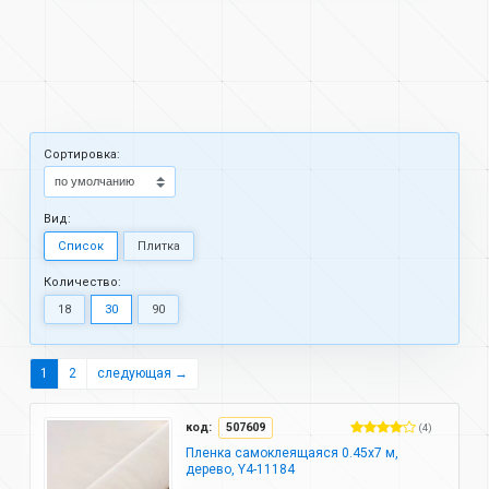
Cортировка:
Вид:
Список
Плитка
Количество:
18
30
90
1
2
следующая →
код:
507609
(4)
Пленка самоклеящаяся 0.45х7 м,
дерево, Y4-11184