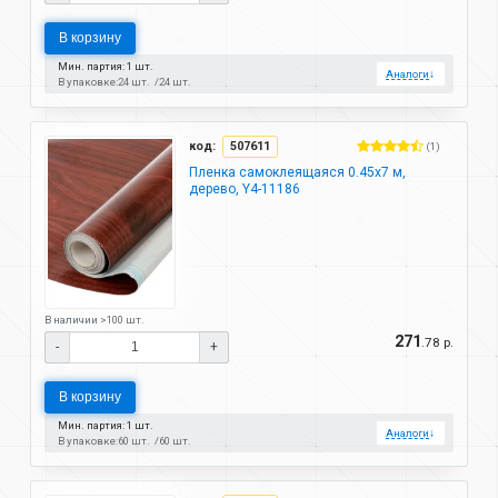
В корзину
Мин. партия: 1 шт.
Аналоги
↓
В упаковке:
24 шт.
24 шт.
код:
507611
(1)
Пленка самоклеящаяся 0.45х7 м,
дерево, Y4-11186
В наличии >100 шт.
271
.78 р.
-
+
В корзину
Мин. партия: 1 шт.
Аналоги
↓
В упаковке:
60 шт.
60 шт.