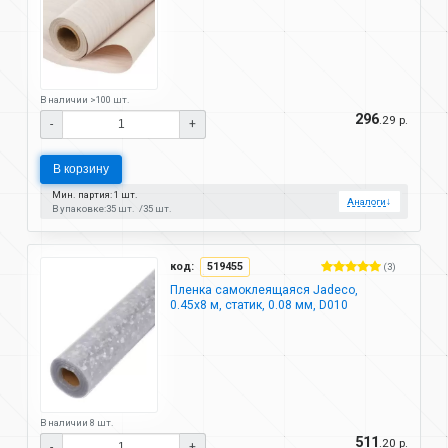
В наличии >100 шт.
296
.29 р.
-
+
В корзину
Мин. партия: 1 шт.
Аналоги
↓
В упаковке:
35 шт.
35 шт.
код:
519455
(3)
Пленка самоклеящаяся Jadeco,
0.45х8 м, статик, 0.08 мм, D010
В наличии 8 шт.
511
.20 р.
-
+