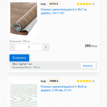
код:
507612
(3)
Пленка самоклеящаяся 0.45х7 м,
дерево, Y4-11187
В наличии >100 шт.
293
.04 р.
-
+
В корзину
Мин. партия: 1 шт.
Аналоги
↓
В упаковке:
60 шт.
60 шт.
код:
498854
(3)
Пленка самоклеящаяся 0.45х8 м,
дерево, 0.08 мм, D124