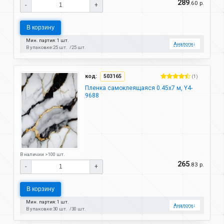
289
.60 р.
-
+
В корзину
Мин. партия: 1 шт.
Аналоги
↓
В упаковке:
25 шт.
25 шт.
код:
503165
(1)
Пленка самоклеящаяся 0.45х7 м, Y4-
9688
В наличии >100 шт.
265
.83 р.
-
+
В корзину
Мин. партия: 1 шт.
Аналоги
↓
В упаковке:
30 шт.
30 шт.