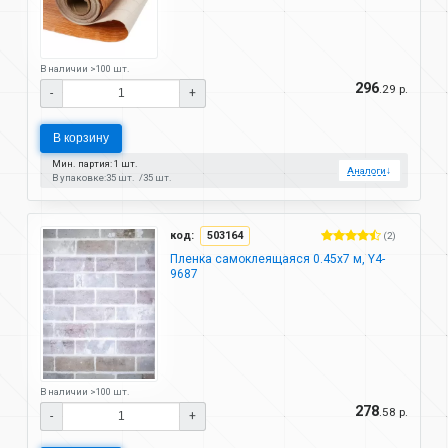
В наличии >100 шт.
296
.29 р.
-
+
В корзину
Мин. партия: 1 шт.
Аналоги
↓
В упаковке:
35 шт.
35 шт.
код:
503164
(2)
Пленка самоклеящаяся 0.45х7 м, Y4-
9687
В наличии >100 шт.
278
.58 р.
-
+