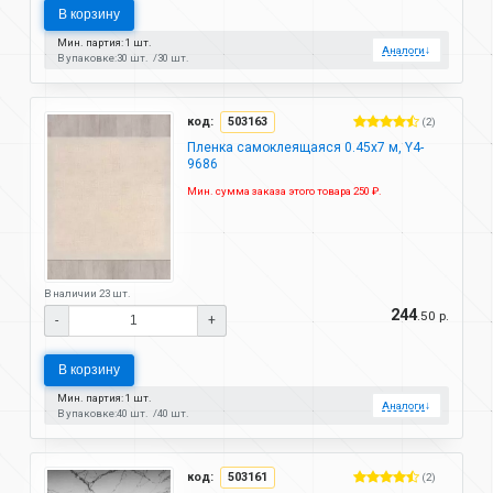
В корзину
Мин. партия: 1 шт.
Аналоги
↓
В упаковке:
30 шт.
30 шт.
код:
503163
(2)
Пленка самоклеящаяся 0.45х7 м, Y4-
9686
Мин. сумма заказа этого товара 250 ₽.
В наличии 23 шт.
244
.50 р.
-
+
В корзину
Мин. партия: 1 шт.
Аналоги
↓
В упаковке:
40 шт.
40 шт.
код:
503161
(2)