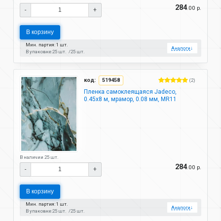
284
.00 р.
-
+
В корзину
Мин. партия: 1 шт.
Аналоги
↓
В упаковке:
25 шт.
25 шт.
код:
519458
(2)
Пленка самоклеящаяся Jadeco,
0.45х8 м, мрамор, 0.08 мм, MR11
В наличии 25 шт.
284
.00 р.
-
+
В корзину
Мин. партия: 1 шт.
Аналоги
↓
В упаковке:
25 шт.
25 шт.