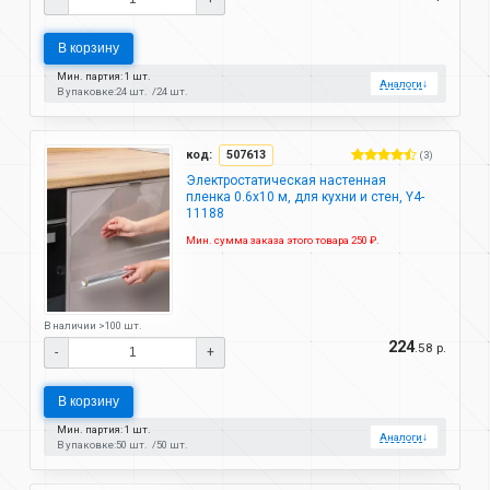
В корзину
Мин. партия: 1 шт.
Аналоги
↓
В упаковке:
24 шт.
24 шт.
код:
507613
(3)
Электростатическая настенная
пленка 0.6х10 м, для кухни и стен, Y4-
11188
Мин. сумма заказа этого товара 250 ₽.
В наличии >100 шт.
224
.58 р.
-
+
В корзину
Мин. партия: 1 шт.
Аналоги
↓
В упаковке:
50 шт.
50 шт.