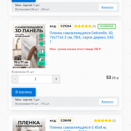
Мин. партия: 1 шт.
Аналоги
↓
В упаковке:
24 шт.
24 шт.
код:
529264
(2)
НОВИНКА
Пленка самоклеящаяся Dekorelle, 3D,
70х77х0.3 см, ПВХ, серое дерево, 042-
1
Мин. сумма заказа этого товара 250 ₽.
В наличии 31 шт.
53
.20 р.
-
+
В корзину
Мин. партия: 1 шт.
Аналоги
↓
В упаковке:
10 шт.
10 шт.
код:
528698
(2)
Пленка самоклеящаяся 0.45х8 м,