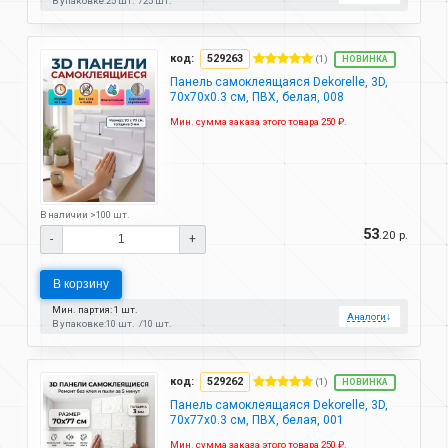
В упаковке:
25 шт.
25 шт.
код:
529263
(1)
НОВИНКА
Панель самоклеящаяся Dekorelle, 3D,
70х70х0.3 см, ПВХ, белая, 008
Мин. сумма заказа этого товара 250 ₽.
В наличии >100 шт.
53
.20 р.
-
+
В корзину
Мин. партия: 1 шт.
Аналоги
↓
В упаковке:
10 шт.
10 шт.
код:
529262
(1)
НОВИНКА
Панель самоклеящаяся Dekorelle, 3D,
70х77х0.3 см, ПВХ, белая, 001
Мин. сумма заказа этого товара 250 ₽.