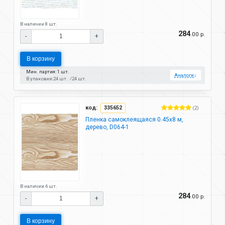
В наличии 8 шт.
284
.00 р.
-
+
В корзину
Мин. партия: 1 шт.
Аналоги
↓
В упаковке:
24 шт.
24 шт.
код:
335652
(2)
Пленка самоклеящаяся 0.45х8 м,
дерево, D064-1
В наличии 6 шт.
284
.00 р.
-
+
В корзину