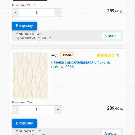
В наличии 20 шт.
289
.60 р.
-
+
В корзину
Мин. партия: 1 шт.
Аналоги
↓
В упаковке:
24 шт.
24 шт.
код:
415046
(1)
Пленка самоклеящаяся 0.45х8 м,
принты, P066
В наличии 7 шт.
289
.60 р.
-
+
В корзину
Мин. партия: 1 шт.
Аналоги
↓