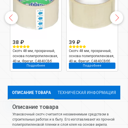
38 ₽
39 ₽
2
Скотч 48 мм, прозрачный,
Скотч 48 мм, прозрачный,
С
основа полипропиленовая,
основа полипропиленовая,
о
40 м, Фрегат, С4840СВб
40 м, Фрегат, С4840СВбб
2
Подробнее
Подробнее
ОПИСАНИЕ ТОВАРА
ТЕХНИЧЕСКАЯ ИНФОРМАЦИЯ
Описание товара
Упаковочный скотч считается незаменимым средством в
строительных работах и в быту. Его изготавливают из прочной
полипропиленовой пленки и слоя клея на основе акрила.