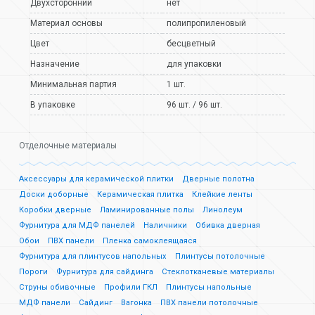
Двухсторонний
нет
Материал основы
полипропиленовый
Цвет
бесцветный
Назначение
для упаковки
Минимальная партия
1 шт.
В упаковке
96 шт. / 96 шт.
Отделочные материалы
Аксессуары для керамической плитки
Дверные полотна
Доски доборные
Керамическая плитка
Клейкие ленты
Коробки дверные
Ламинированные полы
Линолеум
Фурнитура для МДФ панелей
Наличники
Обивка дверная
Обои
ПВХ панели
Пленка самоклеящаяся
Фурнитура для плинтусов напольных
Плинтусы потолочные
Пороги
Фурнитура для сайдинга
Стеклотканевые материалы
Струны обивочные
Профили ГКЛ
Плинтусы напольные
МДФ панели
Сайдинг
Вагонка
ПВХ панели потолочные