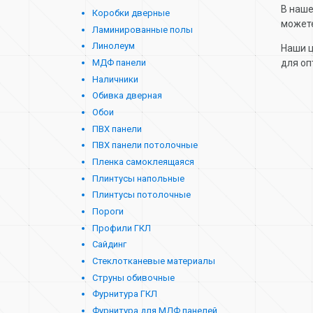
В наше
Коробки дверные
можете
Ламинированные полы
Линолеум
Наши ц
МДФ панели
для оп
Наличники
Обивка дверная
Обои
ПВХ панели
ПВХ панели потолочные
Пленка самоклеящаяся
Плинтусы напольные
Плинтусы потолочные
Пороги
Профили ГКЛ
Сайдинг
Стеклотканевые материалы
Струны обивочные
Фурнитура ГКЛ
Фурнитура для МДФ панелей