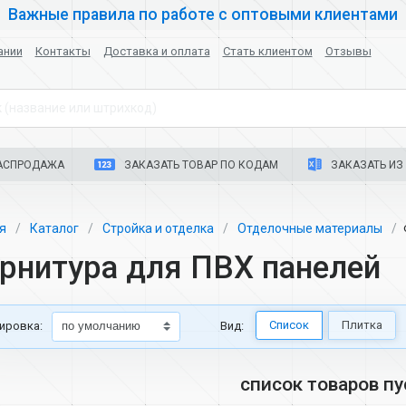
Важные правила по работе с оптовыми клиентами
ании
Контакты
Доставка и оплата
Стать клиентом
Отзывы
 (название или штрихкод)
АСПРОДАЖА
ЗАКАЗАТЬ ТОВАР ПО КОДАМ
ЗАКАЗАТЬ ИЗ 
ая
Каталог
Стройка и отделка
Отделочные материалы
рнитура для ПВХ панелей
Список
Плитка
ировка:
Вид:
список товаров пу