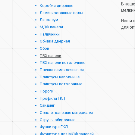
В наше
Коробки дверные
мелким
Ламинированные полы
Линолеум
Наши ц
МДФ панели
для оп
Наличники
Обивка дверная
Обои
ПВХ панели
ПВХ панели потолочные
Пленка самоклеящаяся
Плинтусы напольные
Плинтусы потолочные
Пороги
Профили ГКЛ
Сайдинг
Стеклотканевые материалы
Струны обивочные
Фурнитура ГКЛ
Фурнитура для МДФ панелей