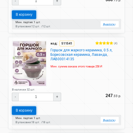
-
+
В корзину
Мин. партия: 1 шт.
Аналоги
↓
В упаковке:
12 шт.
12 шт.
код:
511541
(4)
Горшок для жаркого керамика, 0.5 л,
Борисовская керамика, Лаванда,
ЛАВ00014135
Мин. сумма заказа этого товара 250 ₽.
В наличии 32 шт.
247
.33 р.
-
+
В корзину
Мин. партия: 1 шт.
Аналоги
↓
В упаковке:
18 шт.
18 шт.