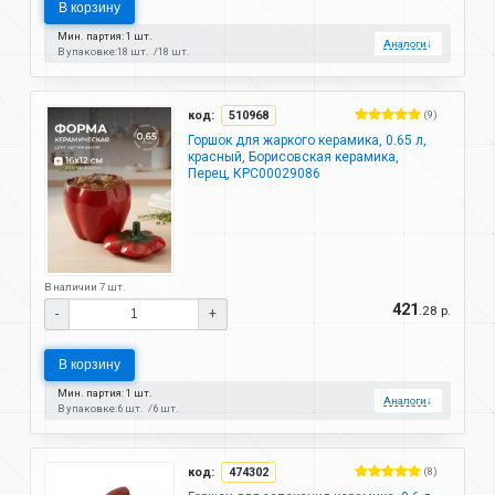
В корзину
Мин. партия: 1 шт.
Аналоги
↓
В упаковке:
18 шт.
18 шт.
код:
510968
(9)
Горшок для жаркого керамика, 0.65 л,
красный, Борисовская керамика,
Перец, КРС00029086
В наличии 7 шт.
421
.28 р.
-
+
В корзину
Мин. партия: 1 шт.
Аналоги
↓
В упаковке:
6 шт.
6 шт.
код:
474302
(8)