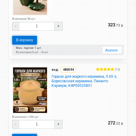
В наличии 54 шт.
323
.72 р.
-
+
В корзину
Мин. партия: 1 шт.
Аналоги
↓
В упаковке:
6 шт.
6 шт.
код:
480594
(13)
Горшок для жаркого керамика, 0.65 л,
Борисовская керамика, Пиканто
Каракум, КАР00025851
В наличии >100 шт.
272
.22 р.
-
+