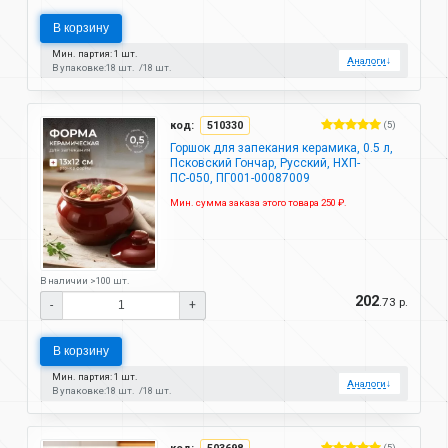
В корзину
Мин. партия: 1 шт.
Аналоги
↓
В упаковке:
18 шт.
18 шт.
код:
510330
(5)
Горшок для запекания керамика, 0.5 л,
Псковский Гончар, Русский, НХП-
ПС-050, ПГ001-00087009
Мин. сумма заказа этого товара 250 ₽.
В наличии >100 шт.
202
.73 р.
-
+
В корзину
Мин. партия: 1 шт.
Аналоги
↓
В упаковке:
18 шт.
18 шт.
(5)