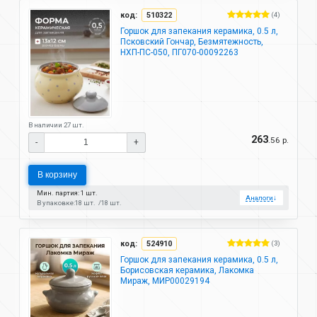
код:
510322
(4)
Горшок для запекания керамика, 0.5 л,
Псковский Гончар, Безмятежность,
НХП-ПС-050, ПГ070-00092263
В наличии 27 шт.
263
.56 р.
-
+
В корзину
Мин. партия: 1 шт.
Аналоги
↓
В упаковке:
18 шт.
18 шт.
код:
524910
(3)
Горшок для запекания керамика, 0.5 л,
Борисовская керамика, Лакомка
Мираж, МИР00029194