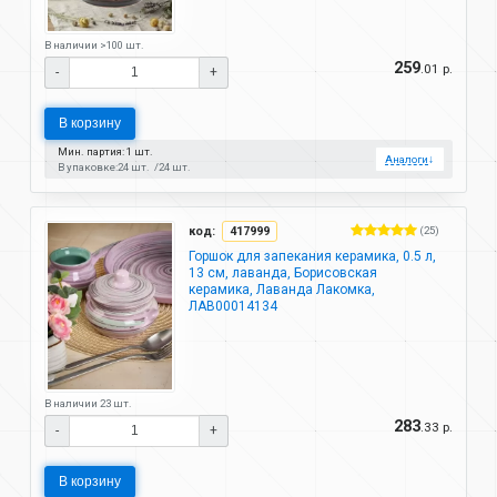
В наличии >100 шт.
259
.01 р.
-
+
В корзину
Мин. партия: 1 шт.
Аналоги
↓
В упаковке:
24 шт.
24 шт.
код:
417999
(25)
Горшок для запекания керамика, 0.5 л,
13 см, лаванда, Борисовская
керамика, Лаванда Лакомка,
ЛАВ00014134
В наличии 23 шт.
283
.33 р.
-
+
В корзину