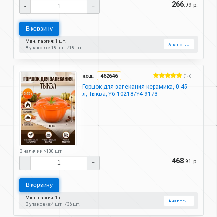
266
.99 р.
-
+
В корзину
Мин. партия: 1 шт.
Аналоги
↓
В упаковке:
18 шт.
18 шт.
код:
462646
(15)
Горшок для запекания керамика, 0.45
л, Тыква, Y6-10218/Y4-9173
В наличии >100 шт.
468
.91 р.
-
+
В корзину
Мин. партия: 1 шт.
Аналоги
↓
В упаковке:
4 шт.
36 шт.