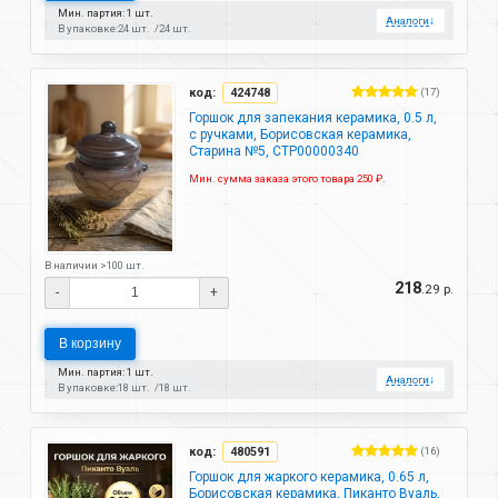
Мин. партия: 1 шт.
Аналоги
↓
В упаковке:
24 шт.
24 шт.
код:
424748
(17)
Горшок для запекания керамика, 0.5 л,
с ручками, Борисовская керамика,
Старина №5, СТР00000340
Мин. сумма заказа этого товара 250 ₽.
В наличии >100 шт.
218
.29 р.
-
+
В корзину
Мин. партия: 1 шт.
Аналоги
↓
В упаковке:
18 шт.
18 шт.
код:
480591
(16)
Горшок для жаркого керамика, 0.65 л,
Борисовская керамика, Пиканто Вуаль,