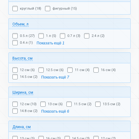
круглый (18)
фигурный (15)
Объем, л
0.5 л (27)
1 л (5)
0.7 л (3)
2.4 л (2)
0.4 л (1)
Показать ещё
1
Высота, см
12 см (6)
12.5 см (6)
11 см (4)
16 см (4)
14.5 см (2)
Показать ещё
7
Ширина, см
12 см (10)
13 см (6)
11.5 см (2)
13.5 см (2)
14.8 см (2)
Показать ещё
6
Длина, см
13 см (5)
16 см (5)
14.5 см (3)
12 см (2)