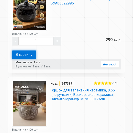
ВУА00022995
В наличии >100 шт.
299
.42 р.
-
+
В корзину
Мин. партия: 1 шт.
Аналоги
↓
В упаковке:
18 шт.
18 шт.
код:
347397
(15)
Горшок для запекания керамика, 0.65
л, с ручками, Борисовская керамика,
Пиканто Мрамор, МРМ00017698
В наличии >100 шт.