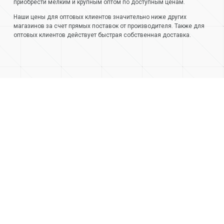
приобрести мелким и крупным оптом по доступным ценам.
Наши цены для оптовых клиентов значительно ниже других
магазинов за счет прямых поставок от производителя. Также для
оптовых клиентов действует быстрая собственная доставка.
+7 (499) 404-05-66
+7 (473) 220-42-20
О компании
Контакты
Доставка и оплата
Стать клиентом
Карьера
Акции
Отзывы
Инструкции