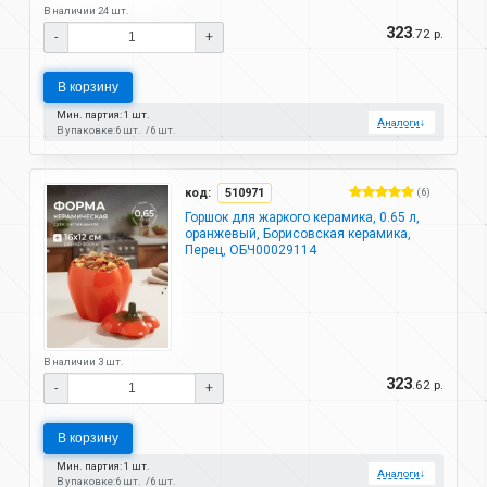
В наличии 24 шт.
323
.72 р.
-
+
В корзину
Мин. партия: 1 шт.
Аналоги
↓
В упаковке:
6 шт.
6 шт.
код:
510971
(6)
Горшок для жаркого керамика, 0.65 л,
оранжевый, Борисовская керамика,
Перец, ОБЧ00029114
В наличии 3 шт.
323
.62 р.
-
+
В корзину
Мин. партия: 1 шт.
Аналоги
↓
В упаковке:
6 шт.
6 шт.