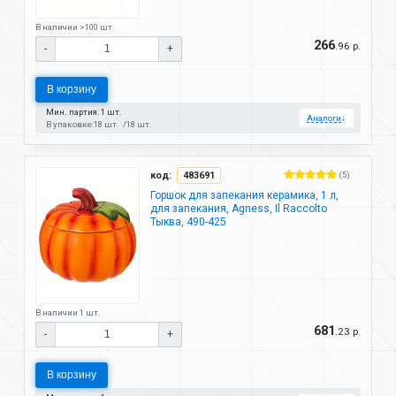
В наличии >100 шт.
266
.96 р.
-
+
В корзину
Мин. партия: 1 шт.
Аналоги
↓
В упаковке:
18 шт.
18 шт.
код:
483691
(5)
Горшок для запекания керамика, 1 л,
для запекания, Agness, Il Raccolto
Тыква, 490-425
В наличии 1 шт.
681
.23 р.
-
+
В корзину