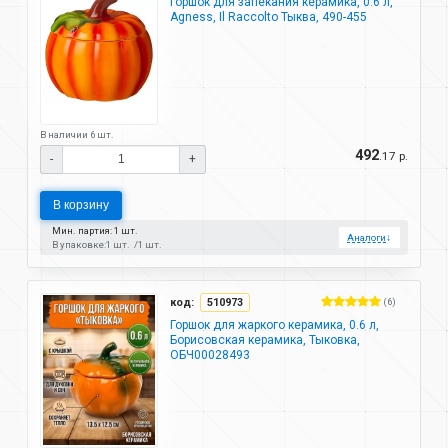
Горшок для запекания керамика, 0.6 л,
Agness, Il Raccolto Тыква, 490-455
В наличии 6 шт.
492
.17 р.
-
+
В корзину
Мин. партия: 1 шт.
Аналоги
↓
В упаковке:
1 шт.
1 шт.
код:
510973
(6)
Горшок для жаркого керамика, 0.6 л,
Борисовская керамика, Тыковка,
ОБЧ00028493