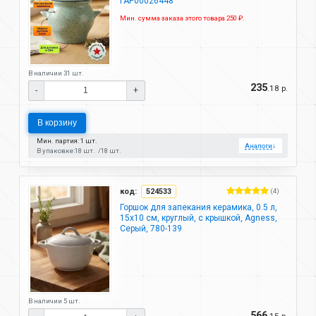
ГАР00026448
Мин. сумма заказа этого товара 250 ₽.
В наличии 31 шт.
235
.18 р.
-
+
В корзину
Мин. партия: 1 шт.
Аналоги
↓
В упаковке:
18 шт.
18 шт.
код:
524533
(4)
Горшок для запекания керамика, 0.5 л,
15х10 см, круглый, с крышкой, Agness,
Серый, 780-139
В наличии 5 шт.
566
.15 р.