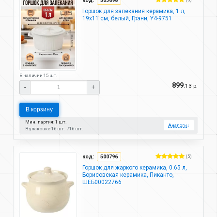
код:
503698
Горшок для запекания керамика, 1 л,
19х11 см, белый, Грани, Y4-9751
В наличии 15 шт.
899
.13 р.
-
+
В корзину
Мин. партия: 1 шт.
Аналоги
↓
В упаковке:
16 шт.
16 шт.
код:
500796
(5)
Горшок для жаркого керамика, 0.65 л,
Борисовская керамика, Пиканто,
ШЕБ00022766