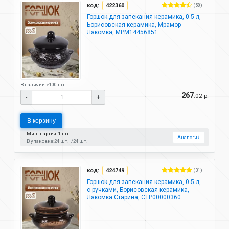
код:
422360
(58)
Горшок для запекания керамика, 0.5 л,
Борисовская керамика, Мрамор
Лакомка, МРМ14456851
В наличии >100 шт.
267
.02 р.
-
+
В корзину
Мин. партия: 1 шт.
Аналоги
↓
В упаковке:
24 шт.
24 шт.
код:
424749
(31)
Горшок для запекания керамика, 0.5 л,
с ручками, Борисовская керамика,
Лакомка Старина, СТР00000360