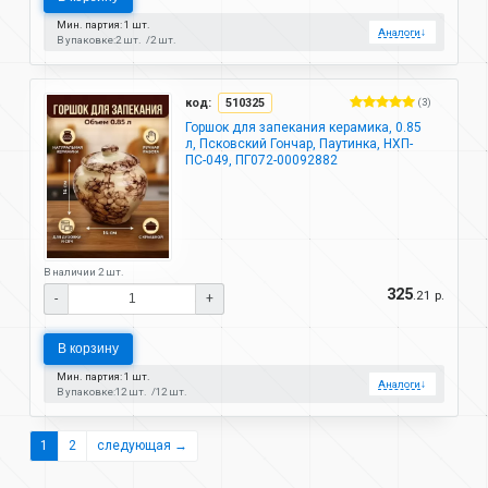
Мин. партия: 1 шт.
Аналоги
↓
В упаковке:
2 шт.
2 шт.
код:
510325
(3)
Горшок для запекания керамика, 0.85
л, Псковский Гончар, Паутинка, НХП-
ПС-049, ПГ072-00092882
В наличии 2 шт.
325
.21 р.
-
+
В корзину
Мин. партия: 1 шт.
Аналоги
↓
В упаковке:
12 шт.
12 шт.
1
2
следующая →