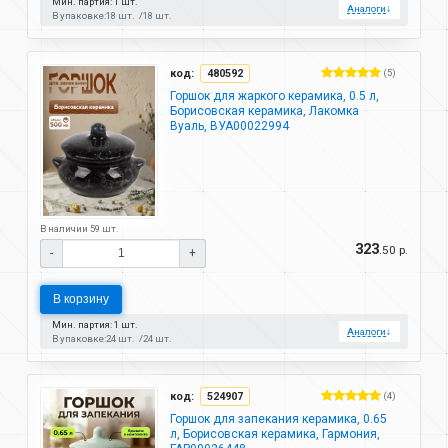
Мин. партия: 1 шт.
Аналоги
↓
В упаковке:
18 шт.
18 шт.
код:
480592
(5)
Горшок для жаркого керамика, 0.5 л,
Борисовская керамика, Лакомка
Вуаль, ВУА00022994
В наличии 59 шт.
323
.50 р.
-
+
В корзину
Мин. партия: 1 шт.
Аналоги
↓
В упаковке:
24 шт.
24 шт.
код:
524907
(4)
Горшок для запекания керамика, 0.65
л, Борисовская керамика, Гармония,