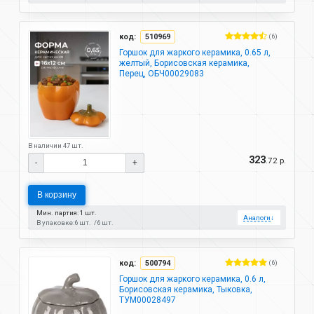
код:
510969
(6)
Горшок для жаркого керамика, 0.65 л,
желтый, Борисовская керамика,
Перец, ОБЧ00029083
В наличии 47 шт.
323
.72 р.
-
+
В корзину
Мин. партия: 1 шт.
Аналоги
↓
В упаковке:
6 шт.
6 шт.
код:
500794
(6)
Горшок для жаркого керамика, 0.6 л,
Борисовская керамика, Тыковка,
ТУМ00028497