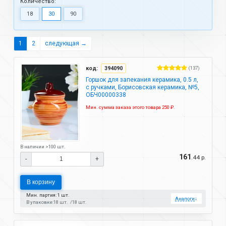
Количество:
18
30
90
1
2
следующая →
код:
394090
(137)
Горшок для запекания керамика, 0.5 л,
с ручками, Борисовская керамика, №5,
ОБЧ00000338
Мин. сумма заказа этого товара 250 ₽.
В наличии >100 шт.
161
.44 р.
-
+
В корзину
Мин. партия: 1 шт.
Аналоги
↓
В упаковке:
18 шт.
18 шт.