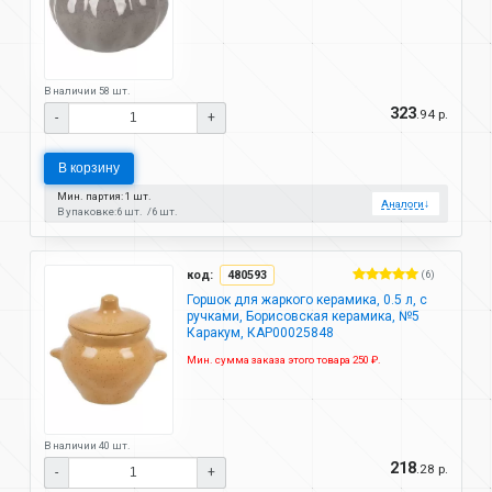
В наличии 58 шт.
323
.94 р.
-
+
В корзину
Мин. партия: 1 шт.
Аналоги
↓
В упаковке:
6 шт.
6 шт.
код:
480593
(6)
Горшок для жаркого керамика, 0.5 л, с
ручками, Борисовская керамика, №5
Каракум, КАР00025848
Мин. сумма заказа этого товара 250 ₽.
В наличии 40 шт.
218
.28 р.
-
+