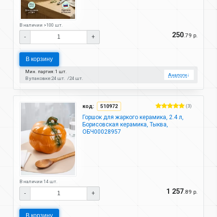
В наличии >100 шт.
250
.79 р.
-
+
В корзину
Мин. партия: 1 шт.
Аналоги
↓
В упаковке:
24 шт.
24 шт.
код:
510972
(3)
Горшок для жаркого керамика, 2.4 л,
Борисовская керамика, Тыква,
ОБЧ00028957
В наличии 14 шт.
1 257
.89 р.
-
+
В корзину