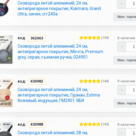
Сковорода литой алюминий, 24 см,
-
антипригарное покрытие, Kukmara, Granit
Ultra, синяя, сгг240а
Мин. партия
код:
362463
(154)
В наличии 
Сковорода литой алюминий, 24 см,
-
антипригарное покрытие, Мечта, Premium
grey, серая, съемная ручка, 024901
Мин. партия
код:
430982
(144)
В наличии 
Сковорода литой алюминий, 24 см,
-
антипригарное покрытие, Гурман, Estima
бежевый, индукция, ГМ2401 ЭБИ
Мин. партия
код:
430988
(143)
В наличии 
Сковорода литой алюминий, 28 см,
-