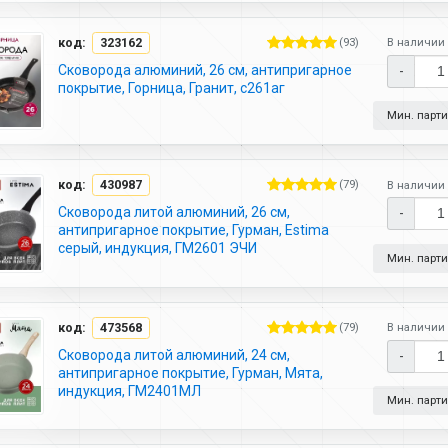
код:
323162
(93)
В наличии 
Сковорода алюминий, 26 см, антипригарное
-
покрытие, Горница, Гранит, с261аг
Мин. партия
код:
430987
(79)
В наличии 
Сковорода литой алюминий, 26 см,
-
антипригарное покрытие, Гурман, Estima
серый, индукция, ГМ2601 ЭЧИ
Мин. партия
код:
473568
(79)
В наличии 
Сковорода литой алюминий, 24 см,
-
антипригарное покрытие, Гурман, Мята,
индукция, ГМ2401МЛ
Мин. партия