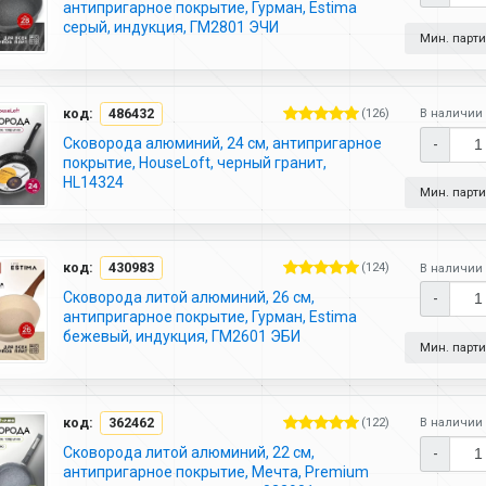
антипригарное покрытие, Гурман, Estima
серый, индукция, ГМ2801 ЭЧИ
Мин. партия
код:
486432
(126)
В наличии 
Сковорода алюминий, 24 см, антипригарное
-
покрытие, HouseLoft, черный гранит,
HL14324
Мин. партия
код:
430983
(124)
В наличии 
Сковорода литой алюминий, 26 см,
-
антипригарное покрытие, Гурман, Estima
бежевый, индукция, ГМ2601 ЭБИ
Мин. партия
код:
362462
(122)
В наличии 
Сковорода литой алюминий, 22 см,
-
антипригарное покрытие, Мечта, Premium