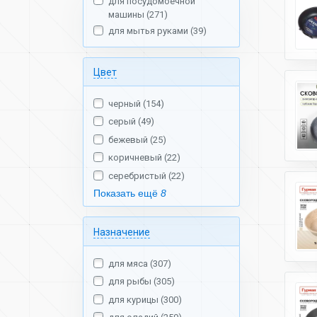
для посудомоечной
машины (271)
для мытья руками (39)
Цвет
черный (154)
серый (49)
бежевый (25)
коричневый (22)
серебристый (22)
Показать ещё
8
Назначение
для мяса (307)
для рыбы (305)
для курицы (300)