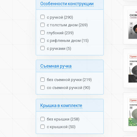
Особенности конструкции
с ручкой (290)
с толстым дном (269)
глубокий (239)
с рифленым дном (15)
с ручками (5)
Съемная ручка
без съемной ручки (219)
со съемной ручкой (90)
Крышка в комплекте
без крышки (258)
с крышкой (50)