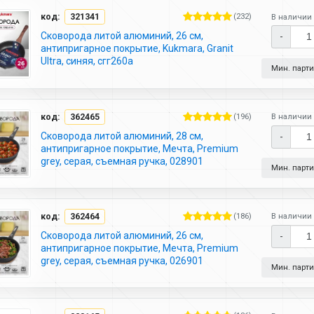
код:
321341
(232)
В наличии 
Сковорода литой алюминий, 26 см,
-
антипригарное покрытие, Kukmara, Granit
Ultra, синяя, сгг260а
Мин. партия
код:
362465
(196)
В наличии 
Сковорода литой алюминий, 28 см,
-
антипригарное покрытие, Мечта, Premium
grey, серая, съемная ручка, 028901
Мин. партия
код:
362464
(186)
В наличии 
Сковорода литой алюминий, 26 см,
-
антипригарное покрытие, Мечта, Premium
grey, серая, съемная ручка, 026901
Мин. партия