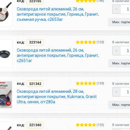
код:
323165
(186)
В наличии 
Сковорода литой алюминий, 26 см,
-
антипригарное покрытие, Горница, Гранит,
съемная ручка, с2653аг
Мин. партия
код:
323164
(159)
В наличии 
Сковорода литой алюминий, 26 см,
-
антипригарное покрытие, Горница, Гранит,
с2651аг
Мин. партия
код:
321342
(159)
В наличии 
Сковорода литой алюминий, 28 см,
-
антипригарное покрытие, Kukmara, Granit
Ultra, синяя, сгг280а
Мин. партия
код:
321340
(155)
В наличии 