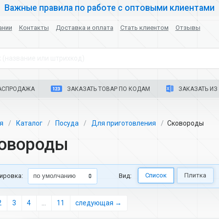
Важные правила по работе с оптовыми клиентами
ании
Контакты
Доставка и оплата
Стать клиентом
Отзывы
 (название или штрихкод)
АСПРОДАЖА
ЗАКАЗАТЬ ТОВАР ПО КОДАМ
ЗАКАЗАТЬ ИЗ 
ая
Каталог
Посуда
Для приготовления
Сковороды
овороды
Список
Плитка
ировка:
Вид:
2
3
4
...
11
следующая →