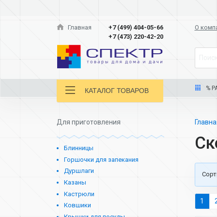
Главная
+7 (499) 404-05-66
О комп
+7 (473) 220-42-20
Поиск
% Р
КАТАЛОГ ТОВАРОВ
Для приготовления
Главн
Ск
Блинницы
Горшочки для запекания
Дуршлаги
Cорт
Казаны
Кастрюли
1
Ковшики
Крышки для посуды