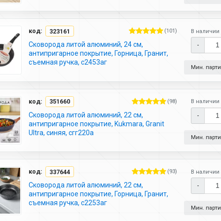
код:
323161
(101)
В наличии 
Сковорода литой алюминий, 24 см,
-
антипригарное покрытие, Горница, Гранит,
съемная ручка, с2453аг
Мин. партия
код:
351660
(98)
В наличии 
Сковорода литой алюминий, 22 см,
-
антипригарное покрытие, Kukmara, Granit
Ultra, синяя, сгг220а
Мин. партия
код:
337644
(93)
В наличии 
Сковорода литой алюминий, 22 см,
-
антипригарное покрытие, Горница, Гранит,
съемная ручка, с2253аг
Мин. партия