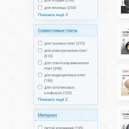
для оладий (259)
для яичницы (254)
Показать ещё
3
Совместимые плиты
для газовых плит (310)
для электрических плит
(310)
для стеклокерамических
плит (296)
для индукционных плит
(156)
для галогеновых
конфорок (120)
Показать ещё
2
Материал
литой алюминий (195)