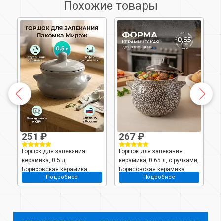
Похожие товары
251 ₽
267 ₽
Горшок для запекания
Горшок для запекания
Г
й
керамика, 0.5 л,
керамика, 0.65 л, с ручками,
ф
Борисовская керамика,
Борисовская керамика,
к
Подробнее
Подробнее
Лакомка Мираж,
Пиканто Мрамор,
К
МИР00029194
МРМ00017698