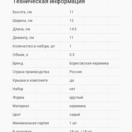
Техническая информация
Высота, см
11
Ширина, см
12
Длина, см
14.5
Диаметр, см
11
Количество в наборе, шт
1
Объем, л
0.5
Бренд
Борисовская керамика
Страна производства
Россия
Крышка в комплекте
да
Набор
нет
Форма
круглый
Материал
керамика
Цвет
серый
Минимальная партия
1 шт.
В упаковке
18 шт. / 18 шт.