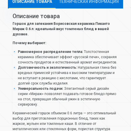
ОПИСАНИЕ ТОВАРА
ТЕХНИЧЕСКАЯ ИНФОРМАЦИЯ
Описание товара
Горшок для запекания Борисовская керамика Пиканто
Мираж 0.6 л: идеальный вкус томленых блюд в вашей
духовке.
Почему выбирают:
Равномерное распределение тепла:
Толстостенная
керамика обеспечивает эффект «русской печи», сохраняя
сочность продуктов и естественный аромат ингредиентов.
Долговечность и экологичность:
Натуральная глина без
вредных примесей устойчива к высоким температурам и
не вступает в реакцию с кислотами, что гарантирует
долгий срок службы изделия.
Универсальность подачи:
Элегантный серый дизайн
серии «Мираж» позволяет подавать готовое блюдо прямо
на стол, превращая обычный ужин в эстетичную
сервировку.
Керамический горшок объемом 0.6 литра — это оптимальный
выбор для приготовления порционных блюд, таких как
жаркое, жульен или томленые каши. В отличие от
металлических или стеклянных форм, пористая структура