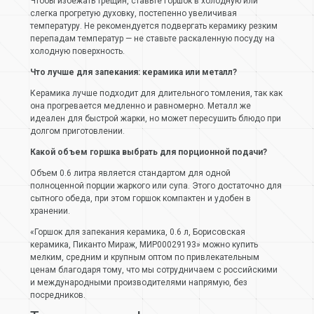
Чтобы избежать трещин, ставьте горшок в холодную или
слегка прогретую духовку, постепенно увеличивая
температуру. Не рекомендуется подвергать керамику резким
перепадам температур — не ставьте раскаленную посуду на
холодную поверхность.
Что лучше для запекания: керамика или металл?
Керамика лучше подходит для длительного томления, так как
она прогревается медленно и равномерно. Металл же
идеален для быстрой жарки, но может пересушить блюдо при
долгом приготовлении.
Какой объем горшка выбрать для порционной подачи?
Объем 0.6 литра является стандартом для одной
полноценной порции жаркого или супа. Этого достаточно для
сытного обеда, при этом горшок компактен и удобен в
хранении.
«Горшок для запекания керамика, 0.6 л, Борисовская
керамика, Пиканто Мираж, МИР00029193» можно купить
мелким, средним и крупным оптом по привлекательным
ценам благодаря тому, что мы сотрудничаем с российскими
и международными производителями напрямую, без
посредников.