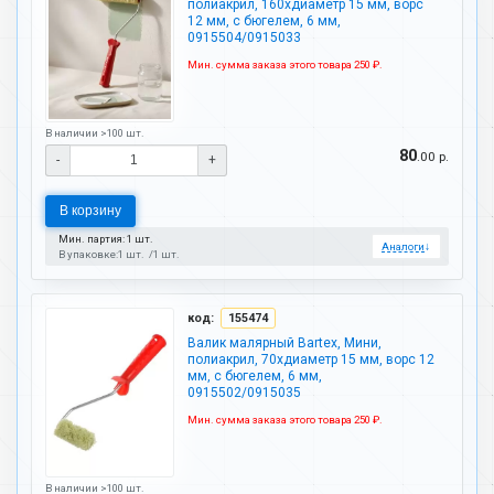
полиакрил, 160хдиаметр 15 мм, ворс
12 мм, с бюгелем, 6 мм,
0915504/0915033
Мин. сумма заказа этого товара 250 ₽.
В наличии >100 шт.
80
.00 р.
-
+
В корзину
Мин. партия: 1 шт.
Аналоги
↓
В упаковке:
1 шт.
1 шт.
код:
155474
Валик малярный Bartex, Мини,
полиакрил, 70хдиаметр 15 мм, ворс 12
мм, с бюгелем, 6 мм,
0915502/0915035
Мин. сумма заказа этого товара 250 ₽.
В наличии >100 шт.