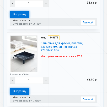
32
.56 р.
-
+
В корзину
Мин. партия: 1 шт.
Аналоги
↓
В упаковке:
81 шт.
81 шт.
код:
348679
Ванночка для краски, пластик,
330х350 мм, синяя, Bartex,
27700421056
Мин. сумма заказа этого товара 250 ₽.
В наличии >100 шт.
72
.90 р.
-
+
В корзину
Мин. партия: 1 шт.
Аналоги
↓
В упаковке:
32 шт.
32 шт.