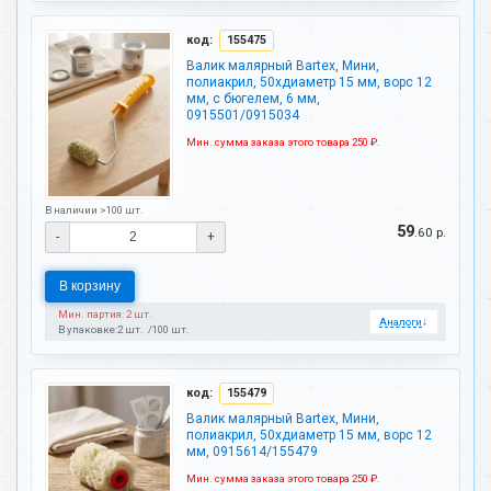
код:
155475
Валик малярный Bartex, Мини,
полиакрил, 50хдиаметр 15 мм, ворс 12
мм, с бюгелем, 6 мм,
0915501/0915034
Мин. сумма заказа этого товара 250 ₽.
В наличии >100 шт.
59
.60 р.
-
+
В корзину
Мин. партия: 2 шт.
Аналоги
↓
В упаковке:
2 шт.
100 шт.
код:
155479
Валик малярный Bartex, Мини,
полиакрил, 50хдиаметр 15 мм, ворс 12
мм, 0915614/155479
Мин. сумма заказа этого товара 250 ₽.