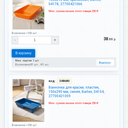
04178, 27700421066
Мин. сумма заказа этого товара 250 ₽.
В наличии >100 шт.
38
.88 р.
-
+
В корзину
Мин. партия: 1 шт.
Аналоги
↓
В упаковке:
81 шт.
81 шт.
код:
348680
Ванночка для краски, пластик,
150х290 мм, синяя, Bartex, 04154,
27700421059
Мин. сумма заказа этого товара 250 ₽.
В наличии >100 шт.