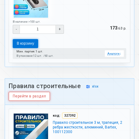
В наличии >100 шт.
173
.63 р.
-
+
В корзину
Мин. партия: 1 шт.
Аналоги
↓
В упаковке:
12 шт.
60 шт.
Правила строительные
xlsx
Перейти в раздел
код:
327392
Правило строительное 3 м, трапеция, 2
ребра жесткости, алюминий, Bartex,
100112300