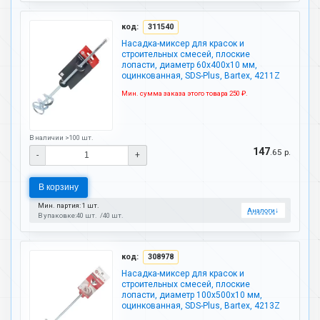
код:
311540
Насадка-миксер для красок и
строительных смесей, плоские
лопасти, диаметр 60х400х10 мм,
оцинкованная, SDS-Plus, Bartex, 4211Z
Мин. сумма заказа этого товара 250 ₽.
В наличии >100 шт.
147
.65 р.
-
+
В корзину
Мин. партия: 1 шт.
Аналоги
↓
В упаковке:
40 шт.
40 шт.
код:
308978
Насадка-миксер для красок и
строительных смесей, плоские
лопасти, диаметр 100х500х10 мм,
оцинкованная, SDS-Plus, Bartex, 4213Z