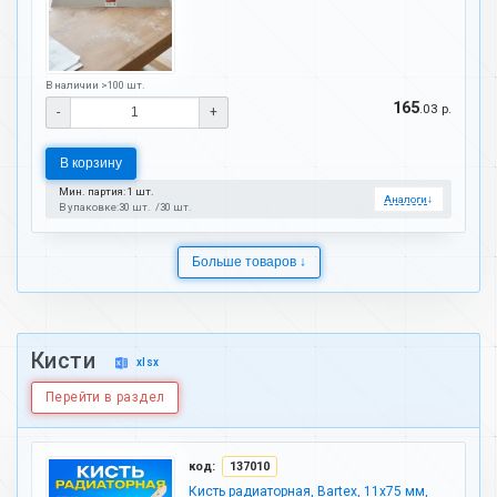
В наличии >100 шт.
165
.03 р.
-
+
В корзину
Мин. партия: 1 шт.
Аналоги
↓
В упаковке:
30 шт.
30 шт.
Больше товаров ↓
Кисти
xlsx
Перейти в раздел
код:
137010
Кисть радиаторная, Bartex, 11х75 мм,