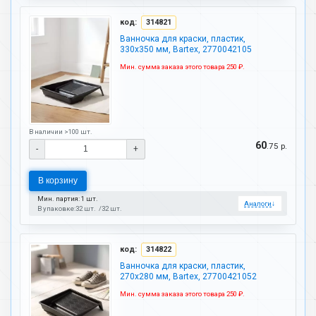
код:
314821
Ванночка для краски, пластик,
330х350 мм, Bartex, 2770042105
Мин. сумма заказа этого товара 250 ₽.
В наличии >100 шт.
60
.75 р.
-
+
В корзину
Мин. партия: 1 шт.
Аналоги
↓
В упаковке:
32 шт.
32 шт.
код:
314822
Ванночка для краски, пластик,
270х280 мм, Bartex, 27700421052
Мин. сумма заказа этого товара 250 ₽.