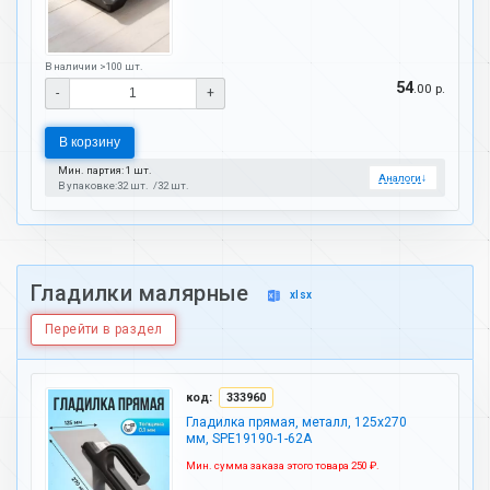
В наличии >100 шт.
54
.00 р.
-
+
В корзину
Мин. партия: 1 шт.
Аналоги
↓
В упаковке:
32 шт.
32 шт.
Гладилки малярные
xlsx
Перейти в раздел
код:
333960
Гладилка прямая, металл, 125х270
мм, SPE19190-1-62A
Мин. сумма заказа этого товара 250 ₽.