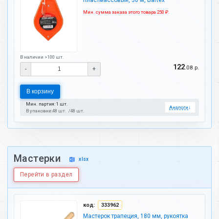
пластмассовый, 30 м, Bartex
Мин. сумма заказа этого товара 250 ₽.
В наличии >100 шт.
122
.08 р.
-
+
В корзину
Мин. партия: 1 шт.
Аналоги
↓
В упаковке:
48 шт.
48 шт.
Мастерки
xlsx
Перейти в раздел
код:
333962
Мастерок трапеция, 180 мм, рукоятка