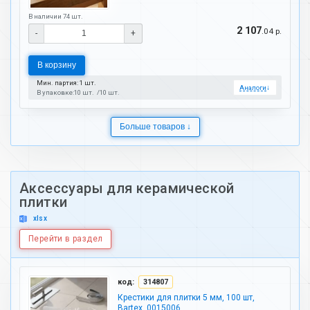
В наличии 74 шт.
2 107
.04 р.
-
+
В корзину
Мин. партия: 1 шт.
Аналоги
↓
В упаковке:
10 шт.
10 шт.
Больше товаров ↓
Аксессуары для керамической
плитки
xlsx
Перейти в раздел
код:
314807
Крестики для плитки 5 мм, 100 шт,
Bartex, 0015006