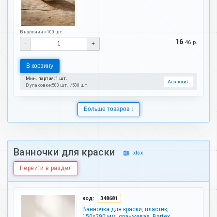
В наличии >100 шт.
16
.46 р.
-
+
В корзину
Мин. партия: 1 шт.
Аналоги
↓
В упаковке:
500 шт.
500 шт.
Больше товаров ↓
Ванночки для краски
xlsx
Перейти в раздел
код:
348681
Ванночка для краски, пластик,
150х290 мм, оранжевая, Bartex,