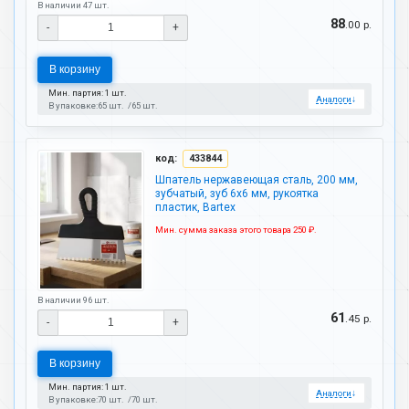
В наличии 47 шт.
88
.00 р.
-
+
В корзину
Мин. партия: 1 шт.
Аналоги
↓
В упаковке:
65 шт.
65 шт.
код:
433844
Шпатель нержавеющая сталь, 200 мм,
зубчатый, зуб 6х6 мм, рукоятка
пластик, Bartex
Мин. сумма заказа этого товара 250 ₽.
В наличии 96 шт.
61
.45 р.
-
+
В корзину
Мин. партия: 1 шт.
Аналоги
↓
В упаковке:
70 шт.
70 шт.