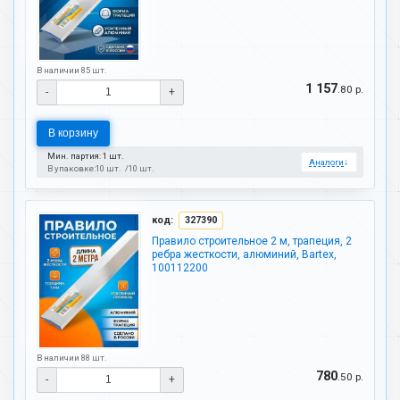
В наличии 85 шт.
1 157
.80 р.
-
+
В корзину
Мин. партия: 1 шт.
Аналоги
↓
В упаковке:
10 шт.
10 шт.
код:
327390
Правило строительное 2 м, трапеция, 2
ребра жесткости, алюминий, Bartex,
100112200
В наличии 88 шт.
780
.50 р.
-
+