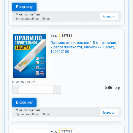
В корзину
Мин. партия: 1 шт.
Аналоги
↓
В упаковке:
10 шт.
10 шт.
код:
327389
Правило строительное 1.5 м, трапеция,
2 ребра жесткости, алюминий, Bartex,
100112150
В наличии 88 шт.
586
.13 р.
-
+
В корзину
Мин. партия: 1 шт.
Аналоги
↓
В упаковке:
10 шт.
10 шт.
код:
327388