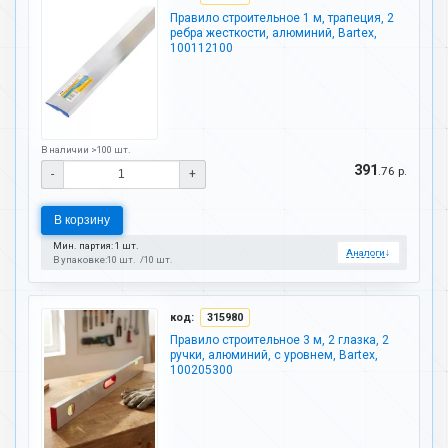
Правило строительное 1 м, трапеция, 2
ребра жесткости, алюминий, Bartex,
100112100
В наличии >100 шт.
391
.76 р.
-
+
В корзину
Мин. партия: 1 шт.
Аналоги
↓
В упаковке:
10 шт.
10 шт.
код:
315980
Правило строительное 3 м, 2 глазка, 2
ручки, алюминий, с уровнем, Bartex,
100205300