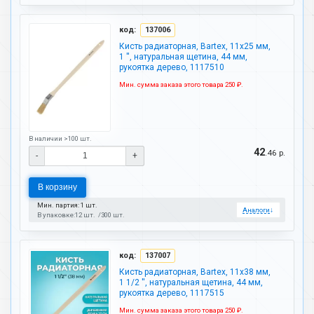
код:
137006
Кисть радиаторная, Bartex, 11х25 мм,
1 '', натуральная щетина, 44 мм,
рукоятка дерево, 1117510
Мин. сумма заказа этого товара 250 ₽.
В наличии >100 шт.
42
.46 р.
-
+
В корзину
Мин. партия: 1 шт.
Аналоги
↓
В упаковке:
12 шт.
300 шт.
код:
137007
Кисть радиаторная, Bartex, 11х38 мм,
1 1/2 '', натуральная щетина, 44 мм,
рукоятка дерево, 1117515
Мин. сумма заказа этого товара 250 ₽.