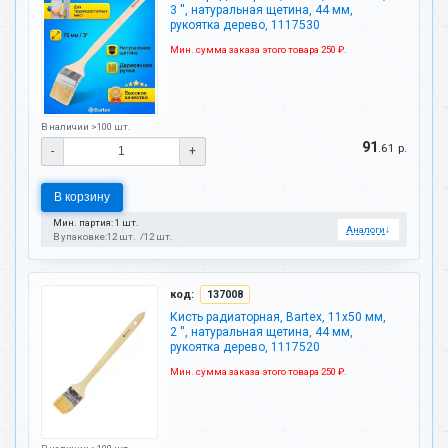
3 '', натуральная щетина, 44 мм,
рукоятка дерево, 1117530
Мин. сумма заказа этого товара 250 ₽.
В наличии >100 шт.
91
.61 р.
-
+
В корзину
Мин. партия: 1 шт.
Аналоги
↓
В упаковке:
12 шт.
12 шт.
код:
137008
Кисть радиаторная, Bartex, 11х50 мм,
2 '', натуральная щетина, 44 мм,
рукоятка дерево, 1117520
Мин. сумма заказа этого товара 250 ₽.