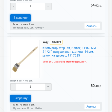
В наличии >100 шт.
64
.02 р.
-
+
В корзину
Мин. партия: 1 шт.
Аналоги
↓
В упаковке:
12 шт.
360 шт.
код:
137009
Кисть радиаторная, Bartex, 11х63 мм,
2 1/2 '', натуральная щетина, 44 мм,
рукоятка дерево, 1117525
Мин. сумма заказа этого товара 250 ₽.
В наличии >100 шт.
80
.48 р.
-
+
В корзину
Мин. партия: 1 шт.
Аналоги
↓
В упаковке:
12 шт.
240 шт.