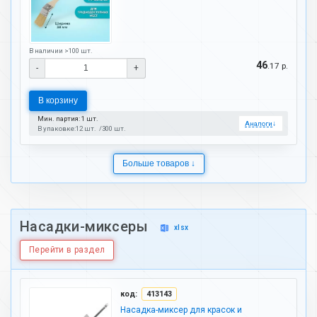
В наличии >100 шт.
46
.17 р.
-
+
В корзину
Мин. партия: 1 шт.
Аналоги
↓
В упаковке:
12 шт.
300 шт.
Больше товаров ↓
Насадки-миксеры
xlsx
Перейти в раздел
код:
413143
Насадка-миксер для красок и