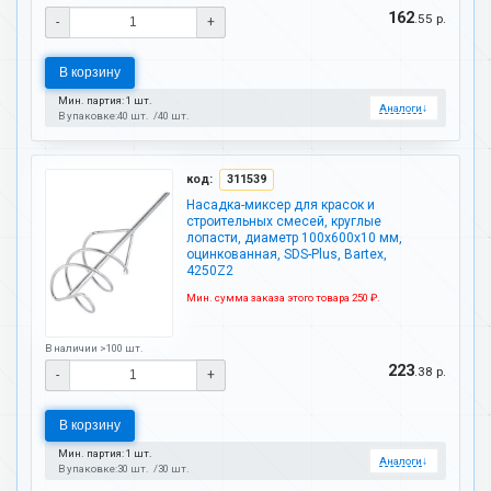
162
.55 р.
-
+
В корзину
Мин. партия: 1 шт.
Аналоги
↓
В упаковке:
40 шт.
40 шт.
код:
311539
Насадка-миксер для красок и
строительных смесей, круглые
лопасти, диаметр 100х600х10 мм,
оцинкованная, SDS-Plus, Bartex,
4250Z2
Мин. сумма заказа этого товара 250 ₽.
В наличии >100 шт.
223
.38 р.
-
+
В корзину
Мин. партия: 1 шт.
Аналоги
↓
В упаковке:
30 шт.
30 шт.