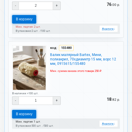
76
.00 р.
-
+
В корзину
Мин. партия: 2 шт.
Аналоги
↓
В упаковке:
2 шт.
100 шт.
код:
155480
Валик малярный Bartex, Мини,
полиакрил, 70хдиаметр 15 мм, ворс 12
мм, 0915615/155480
Мин. сумма заказа этого товара 250 ₽.
В наличии >100 шт.
18
.82 р.
-
+
В корзину
Мин. партия: 1 шт.
Аналоги
↓
В упаковке:
500 шт.
500 шт.