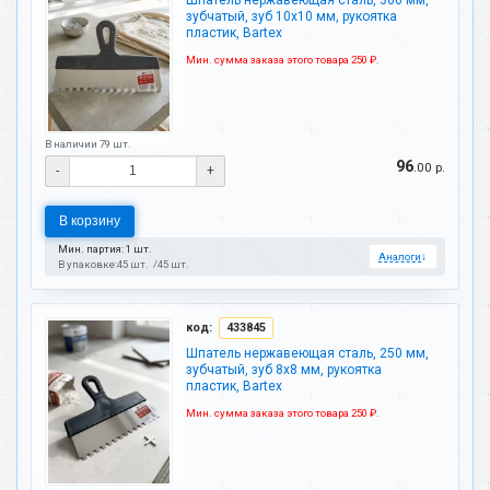
Шпатель нержавеющая сталь, 300 мм,
зубчатый, зуб 10х10 мм, рукоятка
пластик, Bartex
Мин. сумма заказа этого товара 250 ₽.
В наличии 79 шт.
96
.00 р.
-
+
В корзину
Мин. партия: 1 шт.
Аналоги
↓
В упаковке:
45 шт.
45 шт.
код:
433845
Шпатель нержавеющая сталь, 250 мм,
зубчатый, зуб 8х8 мм, рукоятка
пластик, Bartex
Мин. сумма заказа этого товара 250 ₽.