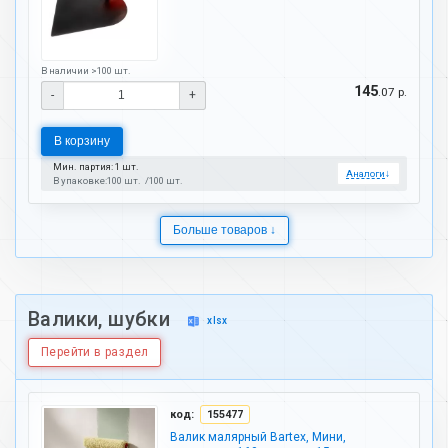
В наличии >100 шт.
145
.07 р.
-
+
В корзину
Мин. партия: 1 шт.
Аналоги
↓
В упаковке:
100 шт.
100 шт.
Больше товаров ↓
Валики, шубки
xlsx
Перейти в раздел
код:
155477
Валик малярный Bartex, Мини,