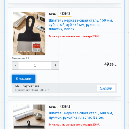
код:
433843
Шпатель нержавеющая сталь, 150 мм,
зубчатый, зуб 4х4 мм, рукоятка
пластик, Bartex
Мин. сумма заказа этого товара 250 ₽.
В наличии 98 шт.
49
.59 р.
-
+
В корзину
Мин. партия: 1 шт.
Аналоги
↓
В упаковке:
80 шт.
80 шт.
код:
433842
Шпатель нержавеющая сталь, 600 мм,
прямой, рукоятка пластик, Bartex
Мин. сумма заказа этого товара 250 ₽.