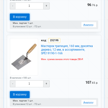
96
.76 р.
-
+
В корзину
Мин. партия: 1 шт.
Аналоги
↓
В упаковке:
12 шт.
72 шт.
код:
232195
Мастерок трапеция, 160 мм, рукоятка
дерево, 12 мм, в ассортименте,
SPE19190-1-166
Мин. сумма заказа этого товара 250 ₽.
В наличии >100 шт.
107
.65 р.
-
+
В корзину
Мин. партия: 1 шт.
Аналоги
↓
В упаковке:
12 шт.
72 шт.