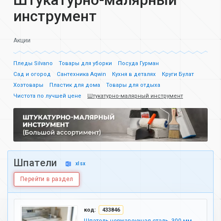
инструмент
Акции
Пледы Silvano
Товары для уборки
Посуда Гурман
Сад и огород
Сантехника Aqwin
Кухня в деталях
Круги Булат
Хозтовары
Пластик для дома
Товары для отдыха
Чистота по лучшей цене
Штукатурно-малярный инструмент
Шпатели
xlsx
Перейти в раздел
код:
433846