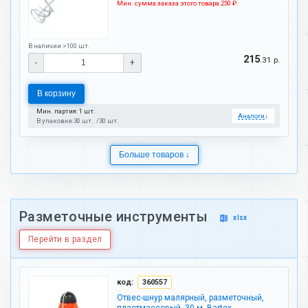
Мин. сумма заказа этого товара 250 ₽.
В наличии >100 шт.
215
.31 р.
-
+
В корзину
Мин. партия: 1 шт.
Аналоги
↓
В упаковке:
30 шт.
30 шт.
Больше товаров ↓
Разметочные инструменты
xlsx
Перейти в раздел
код:
360557
Отвес-шнур малярный, разметочный,