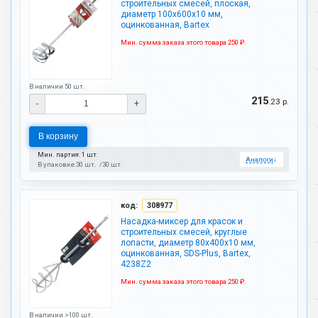
строительных смесей, плоская,
диаметр 100х600х10 мм,
оцинкованная, Bartex
Мин. сумма заказа этого товара 250 ₽.
В наличии 50 шт.
215
.23 р.
-
+
В корзину
Мин. партия: 1 шт.
Аналоги
↓
В упаковке:
30 шт.
30 шт.
код:
308977
Насадка-миксер для красок и
строительных смесей, круглые
лопасти, диаметр 80х400х10 мм,
оцинкованная, SDS-Plus, Bartex,
4238Z2
Мин. сумма заказа этого товара 250 ₽.
В наличии >100 шт.