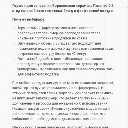
Горшок для запекания Борисовская керамика Пиканто 0.6
л: идеальный вкус томленых блюд в фарфоровой посуде.
Почему выбирают:
Термостойкий фарфор премиального состава
обеспечивает равномерное распределение тепла,
исключая пригорание продуктов по краям.
Оптимальный объем 0.6 л идеально подходит для
порционной подачи жаркого, жульена или томленой каши,
сохраняя температуру блюда до 40 минут.
Эстетичный дизайн в цвете «Шоколад» превращает
повседневную подачу в ресторанную, делая горшок
универсальным решением как для семейного ужина, так и
для эффектного подарка.
При выборе посуды для духовки многие задаются вопросом,
какой горшок лучше: керамический или фарфоровый. В
отличие от пористой глины, фарфор «Борисовская керамика»
не впитывает запахи и жир, что делает его гигиеничным и
долговечным выбором для ежедневного использования.
Гладкая глазурь серии «Пиканто» устойчива к царапинам и
легко очищается даже от присохших остатков пищи, что
избавляет от необходимости длительного замачивания.
Многих покупателей интересует, подходит ли фарфор для