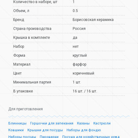
Количество в наборе, шт
1
Объем, л
0.5
Бренд
Борисовская керамика
Страна производства
Россия
Крышка в комплекте
да
Набор
нет
Форма
круглый
Материал
фарфор
Цвет
коричневый
Минимальная партия
1 шт.
В упаковке
16 шт. / 16 шт.
Для приготовления
Блинницы
Горшочки для запекания
Казаны
Кастрюли
Ковшики
Крышки для посуды
Наборы для фондю
Наборы посуды
Пароварки
Посуда для хозяйственных нужд