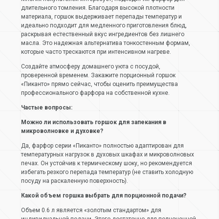
длительного томления. Благодаря высокой плотности
материала, горшок выдерживает перепады температур и
идеально подходит для медленного приготовления блюд,
раскрывая естественный вкус ингредиентов без лишнего
масла. Это надежная альтернатива тонкостенным формам,
которые часто трескаются при интенсивном нагреве.
Создайте атмосферу домашнего уюта с посудой,
проверенной временем. Закажите порционный горшок
«Пиканто» прямо сейчас, чтобы оценить преимущества
профессионального фарфора на собственной кухне.
Частые вопросы:
Можно ли использовать горшок для запекания в
микроволновке и духовке?
Да, фарфор серии «Пиканто» полностью адаптирован для
температурных нагрузок в духовых шкафах и микроволновых
печах. Он устойчив к термическому шоку, но рекомендуется
избегать резкого перепада температур (не ставить холодную
посуду на раскаленную поверхность).
Какой объем горшка выбрать для порционной подачи?
Объем 0.6 л является «золотым стандартом» для
индивидуальной подачи. Этого достаточно для полноценной