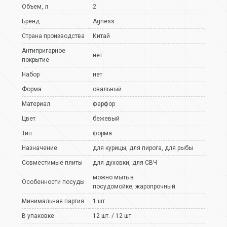
Объем, л
2
Бренд
Agness
Страна производства
Китай
Антипригарное
нет
покрытие
Набор
нет
Форма
овальный
Материал
фарфор
Цвет
бежевый
Тип
форма
Назначение
для курицы
,
для пирога
,
для рыбы
Совместимые плиты
для духовки
,
для СВЧ
можно мыть в
Особенности посуды
посудомойке
,
жаропрочный
Минимальная партия
1 шт.
В упаковке
12 шт. / 12 шт.