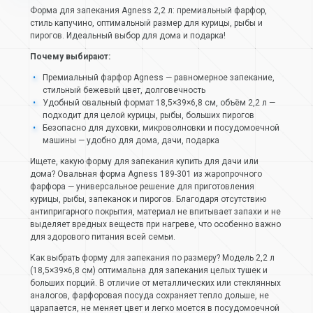
Форма для запекания Agness 2,2 л: премиальный фарфор,
стиль капучино, оптимальный размер для курицы, рыбы и
пирогов. Идеальный выбор для дома и подарка!
Почему выбирают:
Премиальный фарфор Agness — равномерное запекание,
стильный бежевый цвет, долговечность
Удобный овальный формат 18,5×39×6,8 см, объём 2,2 л —
подходит для целой курицы, рыбы, больших пирогов
Безопасно для духовки, микроволновки и посудомоечной
машины — удобно для дома, дачи, подарка
Ищете, какую форму для запекания купить для дачи или
дома? Овальная форма Agness 189-301 из жаропрочного
фарфора — универсальное решение для приготовления
курицы, рыбы, запеканок и пирогов. Благодаря отсутствию
антипригарного покрытия, материал не впитывает запахи и не
выделяет вредных веществ при нагреве, что особенно важно
для здорового питания всей семьи.
Как выбрать форму для запекания по размеру? Модель 2,2 л
(18,5×39×6,8 см) оптимальна для запекания целых тушек и
больших порций. В отличие от металлических или стеклянных
аналогов, фарфоровая посуда сохраняет тепло дольше, не
царапается, не меняет цвет и легко моется в посудомоечной