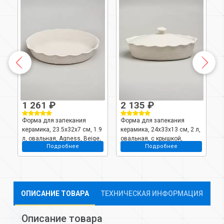
1 261 ₽
2 135 ₽
1
Форма для запекания
Форма для запекания
Ф
керамика, 23.5х32х7 см, 1.9
керамика, 24х33х13 см, 2 л,
к
л, овальная, Agness, Beige,
овальная, с крышкой,
о
Подробнее
Подробнее
780-125
Agness, Beige, 780-127
B
ОПИСАНИЕ ТОВАРА
ТЕХНИЧЕСКАЯ ИНФОРМАЦИЯ
Описание товара