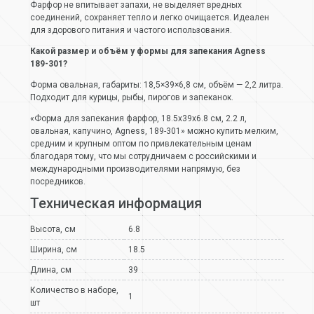
Фарфор не впитывает запахи, не выделяет вредных
соединений, сохраняет тепло и легко очищается. Идеален
для здорового питания и частого использования.
Какой размер и объём у формы для запекания Agness
189-301?
Форма овальная, габариты: 18,5×39×6,8 см, объём — 2,2 литра.
Подходит для курицы, рыбы, пирогов и запеканок.
«Форма для запекания фарфор, 18.5х39х6.8 см, 2.2 л,
овальная, капучино, Agness, 189-301» можно купить мелким,
средним и крупным оптом по привлекательным ценам
благодаря тому, что мы сотрудничаем с российскими и
международными производителями напрямую, без
посредников.
Техническая информация
Высота, см
6.8
Ширина, см
18.5
Длина, см
39
Количество в наборе,
1
шт