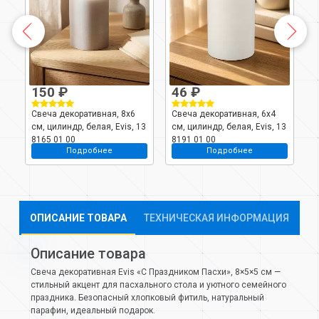
150 ₽
46 ₽
.5
Свеча декоративная, 8х6
Свеча декоративная, 6х4
С
см, цилиндр, белая, Evis, 13
см, цилиндр, белая, Evis, 13
с
8165 01 00
8191 01 00
8
Подробнее
Подробнее
ОПИСАНИЕ ТОВАРА
ТЕХНИЧЕСКАЯ ИНФОРМАЦИЯ
Описание товара
Свеча декоративная Evis «С Праздником Пасхи», 8×5×5 см —
стильный акцент для пасхального стола и уютного семейного
праздника. Безопасный хлопковый фитиль, натуральный
парафин, идеальный подарок.