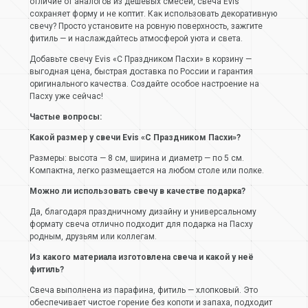
отличие от аналогов из дешёвых смесей, свеча Evis
сохраняет форму и не коптит. Как использовать декоративную
свечу? Просто установите на ровную поверхность, зажгите
фитиль — и наслаждайтесь атмосферой уюта и света.
Добавьте свечу Evis «С Праздником Пасхи» в корзину —
выгодная цена, быстрая доставка по России и гарантия
оригинального качества. Создайте особое настроение на
Пасху уже сейчас!
Частые вопросы:
Какой размер у свечи Evis «С Праздником Пасхи»?
Размеры: высота — 8 см, ширина и диаметр — по 5 см.
Компактна, легко размещается на любом столе или полке.
Можно ли использовать свечу в качестве подарка?
Да, благодаря праздничному дизайну и универсальному
формату свеча отлично подходит для подарка на Пасху
родным, друзьям или коллегам.
Из какого материала изготовлена свеча и какой у неё
фитиль?
Свеча выполнена из парафина, фитиль — хлопковый. Это
обеспечивает чистое горение без копоти и запаха, подходит