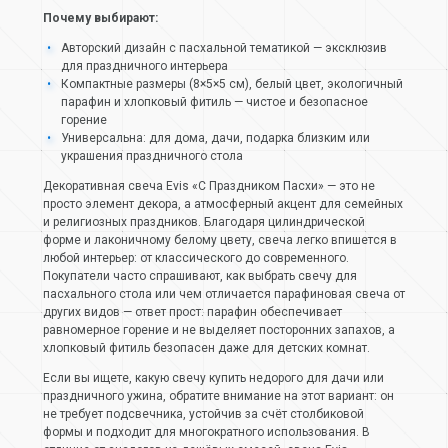
Почему выбирают:
Авторский дизайн с пасхальной тематикой — эксклюзив
для праздничного интерьера
Компактные размеры (8×5×5 см), белый цвет, экологичный
парафин и хлопковый фитиль — чистое и безопасное
горение
Универсальна: для дома, дачи, подарка близким или
украшения праздничного стола
Декоративная свеча Evis «С Праздником Пасхи» — это не
просто элемент декора, а атмосферный акцент для семейных
и религиозных праздников. Благодаря цилиндрической
форме и лаконичному белому цвету, свеча легко впишется в
любой интерьер: от классического до современного.
Покупатели часто спрашивают, как выбрать свечу для
пасхального стола или чем отличается парафиновая свеча от
других видов — ответ прост: парафин обеспечивает
равномерное горение и не выделяет посторонних запахов, а
хлопковый фитиль безопасен даже для детских комнат.
Если вы ищете, какую свечу купить недорого для дачи или
праздничного ужина, обратите внимание на этот вариант: он
не требует подсвечника, устойчив за счёт столбиковой
формы и подходит для многократного использования. В