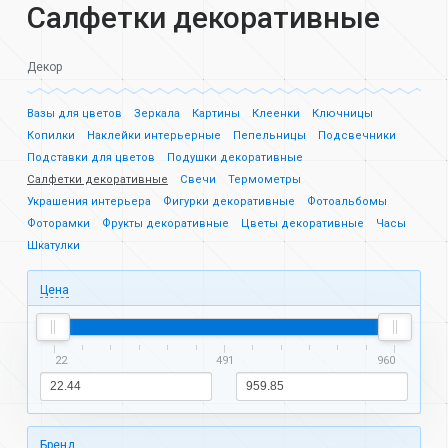
Салфетки декоративные
Декор
Вазы для цветов
Зеркала
Картины
Клеенки
Ключницы
Копилки
Наклейки интерьерные
Пепельницы
Подсвечники
Подставки для цветов
Подушки декоративные
Салфетки декоративные
Свечи
Термометры
Украшения интерьера
Фигурки декоративные
Фотоальбомы
Фоторамки
Фрукты декоративные
Цветы декоративные
Часы
Шкатулки
Цена
22
491
960
Бренд