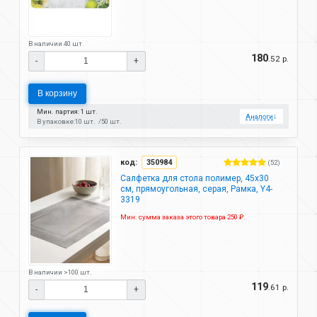
В наличии 40 шт.
180
.52 р.
-
+
В корзину
Мин. партия: 1 шт.
Аналоги
↓
В упаковке:
10 шт.
50 шт.
код:
350984
(52)
Салфетка для стола полимер, 45х30
см, прямоугольная, серая, Рамка, Y4-
3319
Мин. сумма заказа этого товара 250 ₽.
В наличии >100 шт.
119
.61 р.
-
+