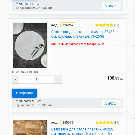
Мин. партия: 1 шт.
Аналоги
↓
В упаковке:
10 шт.
250 шт.
код:
326267
(87)
Салфетка для стола полимер, 38х38
см, круглая, стальная, Y6-2538
Мин. сумма заказа этого товара 250 ₽.
В наличии >100 шт.
108
.53 р.
-
+
В корзину
Мин. партия: 1 шт.
Аналоги
↓
В упаковке:
12 шт.
360 шт.
код:
265576
(80)
Салфетка для стола пластик, 40х28
см, прямоугольная, Корзина хлеба,