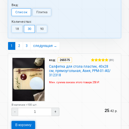
Вид:
Список
Плитка
Количество:
18
30
90
1
2
3
следующая →
код:
265575
(89)
Салфетка для стола пластик, 40х28
см, прямоугольная, Азия, PPM-01-AS/
312318
Мин. сумма заказа этого товара 250 ₽.
В наличии >100 шт.
25
.42 р.
-
+
В корзину