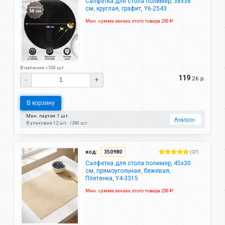
Салфетка для стола полимер, 38х38
см, круглая, графит, Y6-2543
Мин. сумма заказа этого товара 250 ₽.
В наличии >100 шт.
119
.26 р.
-
+
В корзину
Мин. партия: 1 шт.
Аналоги
↓
В упаковке:
12 шт.
360 шт.
код:
350980
(37)
Салфетка для стола полимер, 45х30
см, прямоугольная, бежевая,
Плетенка, Y4-3315
Мин. сумма заказа этого товара 250 ₽.