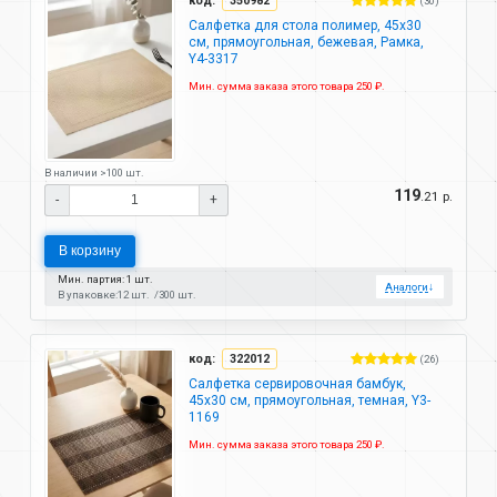
код:
350982
(30)
Салфетка для стола полимер, 45х30
см, прямоугольная, бежевая, Рамка,
Y4-3317
Мин. сумма заказа этого товара 250 ₽.
В наличии >100 шт.
119
.21 р.
-
+
В корзину
Мин. партия: 1 шт.
Аналоги
↓
В упаковке:
12 шт.
300 шт.
код:
322012
(26)
Салфетка сервировочная бамбук,
45х30 см, прямоугольная, темная, Y3-
1169
Мин. сумма заказа этого товара 250 ₽.