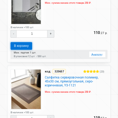
Мин. сумма заказа этого товара 250 ₽.
В наличии >100 шт.
110
.27 р.
-
+
В корзину
Мин. партия: 1 шт.
Аналоги
↓
В упаковке:
12 шт.
300 шт.
код:
320657
(23)
Салфетка сервировочная полимер,
45х30 см, прямоугольная, серо-
коричневая, Y3-1121
Мин. сумма заказа этого товара 250 ₽.
В наличии >100 шт.
119
.52 р.