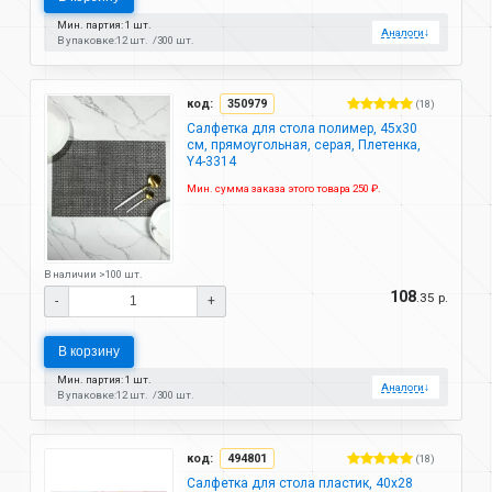
Мин. партия: 1 шт.
Аналоги
↓
В упаковке:
12 шт.
300 шт.
код:
350979
(18)
Салфетка для стола полимер, 45х30
см, прямоугольная, серая, Плетенка,
Y4-3314
Мин. сумма заказа этого товара 250 ₽.
В наличии >100 шт.
108
.35 р.
-
+
В корзину
Мин. партия: 1 шт.
Аналоги
↓
В упаковке:
12 шт.
300 шт.
код:
494801
(18)
Салфетка для стола пластик, 40х28