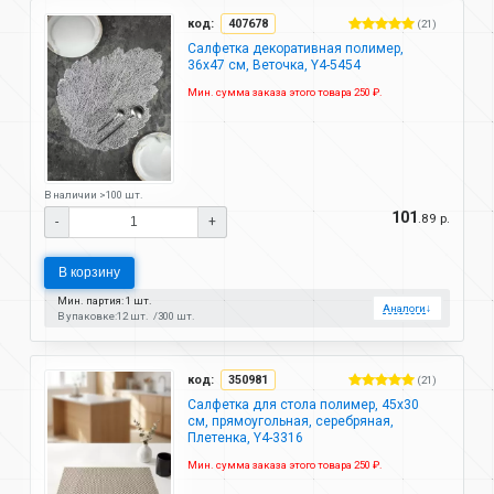
код:
407678
(21)
Салфетка декоративная полимер,
36х47 см, Веточка, Y4-5454
Мин. сумма заказа этого товара 250 ₽.
В наличии >100 шт.
101
.89 р.
-
+
В корзину
Мин. партия: 1 шт.
Аналоги
↓
В упаковке:
12 шт.
300 шт.
код:
350981
(21)
Салфетка для стола полимер, 45х30
см, прямоугольная, серебряная,
Плетенка, Y4-3316
Мин. сумма заказа этого товара 250 ₽.