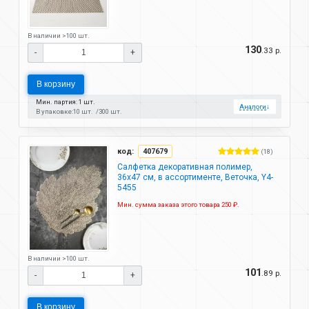
В наличии >100 шт.
130
.33 р.
-
+
В корзину
Мин. партия: 1 шт.
Аналоги
↓
В упаковке:
10 шт.
300 шт.
код:
407679
(18)
Салфетка декоративная полимер,
36х47 см, в ассортименте, Веточка, Y4-
5455
Мин. сумма заказа этого товара 250 ₽.
В наличии >100 шт.
101
.89 р.
-
+
В корзину