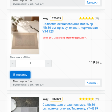
Мин. партия: 1 шт.
Аналоги
↓
В упаковке:
12 шт.
300 шт.
код:
320659
(24)
Салфетка сервировочная полимер,
45х30 см, прямоугольная, коричневая,
Y3-1123
Мин. сумма заказа этого товара 250 ₽.
В наличии >100 шт.
119
.28 р.
-
+
В корзину
Мин. партия: 1 шт.
Аналоги
↓
В упаковке:
12 шт.
360 шт.
код:
387029
(23)
Салфетка для стола полимер, 45х30
см, прямоугольная, Тирамису, Y4-4339