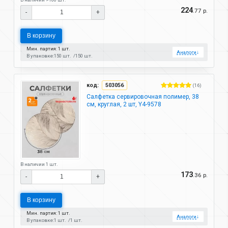
224
.77 р.
-
+
В корзину
Мин. партия: 1 шт.
Аналоги
↓
В упаковке:
150 шт.
150 шт.
код:
503056
(16)
Салфетка сервировочная полимер, 38
см, круглая, 2 шт, Y4-9578
В наличии 1 шт.
173
.36 р.
-
+
В корзину
Мин. партия: 1 шт.
Аналоги
↓
В упаковке:
1 шт.
1 шт.