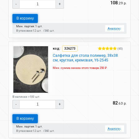
108
.29 р.
-
+
В корзину
Мин. партия: 1 шт.
Аналоги
↓
В упаковке:
12 шт.
360 шт.
код:
326273
(65)
Салфетка для стола полимер, 38х38
см, круглая, кремовая, Y6-2545
Мин. сумма заказа этого товара 250 ₽.
В наличии >100 шт.
82
.63 р.
-
+
В корзину
Мин. партия: 1 шт.
Аналоги
↓
В упаковке:
12 шт.
360 шт.