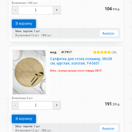
В наличии >100 шт.
104
.94 р.
-
+
В корзину
Мин. партия: 1 шт.
Аналоги
↓
В упаковке:
12 шт.
300 шт.
код:
417917
(33)
Салфетка для стола полимер, 38х38
см, круглая, золотая, Y4-5601
Мин. сумма заказа этого товара 250 ₽.
В наличии 3 шт.
191
.39 р.
-
+
В корзину
Мин. партия: 1 шт.
Аналоги
↓
В упаковке:
12 шт.
300 шт.