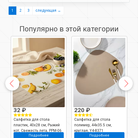
1
2
3
следующая →
Популярно в этой категории
32 ₽
220 ₽
Салфетка для стола
Салфетка для стола
С
 4
пластик, 40х28 см, Рыжий
полимер, 44х35.5 см,
п
кот, Свежесть лета, PPM-06
круглая, Y4-8371
к
Подробнее
Подробнее