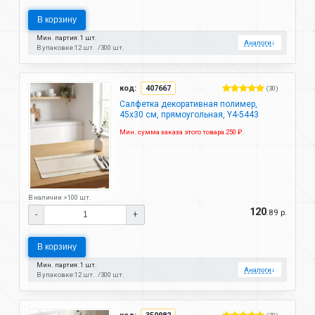
В корзину
Мин. партия: 1 шт.
Аналоги
↓
В упаковке:
12 шт.
300 шт.
код:
407667
(30)
Салфетка декоративная полимер,
45х30 см, прямоугольная, Y4-5443
Мин. сумма заказа этого товара 250 ₽.
В наличии >100 шт.
120
.89 р.
-
+
В корзину
Мин. партия: 1 шт.
Аналоги
↓
В упаковке:
12 шт.
300 шт.