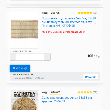
код:
263705
(33)
Подставка под горячее бамбук, 45х30
см, прямоугольная, кремовая, Катунь,
Плетенка №5, КТ-СФ-05
Мин. сумма заказа этого товара 250 ₽.
В наличии >100 шт.
105
.35 р.
-
+
В корзину
Мин. партия: 1 шт.
Аналоги
↓
В упаковке:
100 шт.
100 шт.
код:
407672
(31)
Салфетка сервировочная 38х38 см,
круглая, Y4-5448