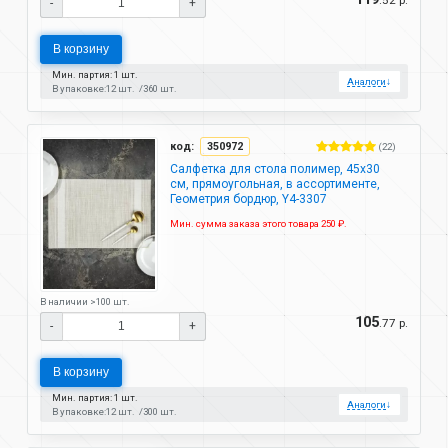
-
+
В корзину
Мин. партия: 1 шт.
Аналоги
↓
В упаковке:
12 шт.
360 шт.
код:
350972
(22)
Салфетка для стола полимер, 45х30
см, прямоугольная, в ассортименте,
Геометрия бордюр, Y4-3307
Мин. сумма заказа этого товара 250 ₽.
В наличии >100 шт.
105
.77 р.
-
+
В корзину
Мин. партия: 1 шт.
Аналоги
↓
В упаковке:
12 шт.
300 шт.