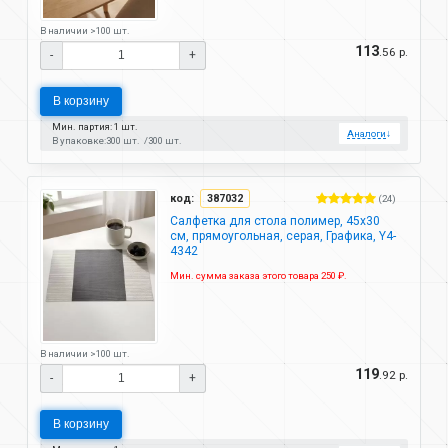
В наличии >100 шт.
113
.56 р.
-
+
В корзину
Мин. партия: 1 шт.
Аналоги
↓
В упаковке:
300 шт.
300 шт.
код:
387032
(24)
Салфетка для стола полимер, 45х30
см, прямоугольная, серая, Графика, Y4-
4342
Мин. сумма заказа этого товара 250 ₽.
В наличии >100 шт.
119
.92 р.
-
+
В корзину