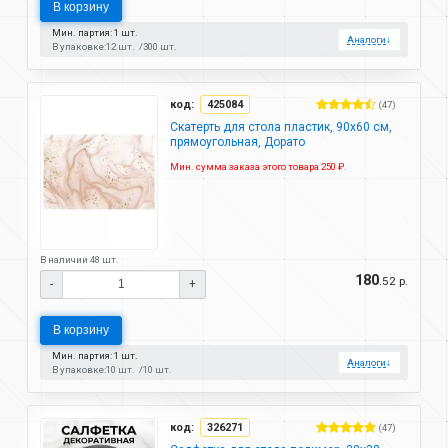
В корзину
Мин. партия: 1 шт.
Аналоги
↓
В упаковке:
12 шт.
300 шт.
код:
425084
(47)
Скатерть для стола пластик, 90х60 см,
прямоугольная, Дорато
Мин. сумма заказа этого товара 250 ₽.
В наличии 48 шт.
180
.52 р.
-
+
В корзину
Мин. партия: 1 шт.
Аналоги
↓
В упаковке:
10 шт.
10 шт.
код:
326271
(47)