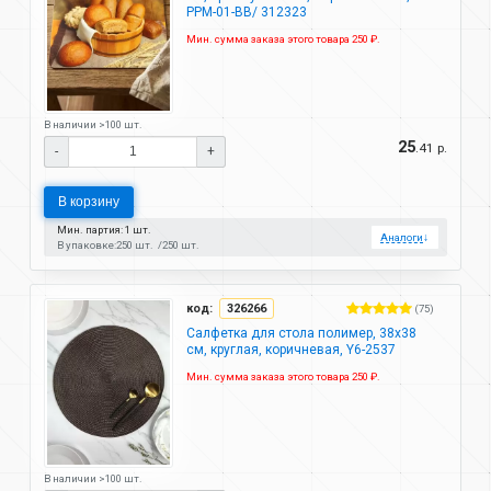
PPM-01-BB/ 312323
Мин. сумма заказа этого товара 250 ₽.
В наличии >100 шт.
25
.41 р.
-
+
В корзину
Мин. партия: 1 шт.
Аналоги
↓
В упаковке:
250 шт.
250 шт.
код:
326266
(75)
Салфетка для стола полимер, 38х38
см, круглая, коричневая, Y6-2537
Мин. сумма заказа этого товара 250 ₽.
В наличии >100 шт.