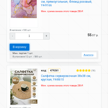
см, прямоугольная, Флюид розовый,
Y4-9166
Мин. сумма заказа этого товара 250 ₽.
В наличии >100 шт.
55
.07 р.
-
+
В корзину
Мин. партия: 1 шт.
Аналоги
↓
В упаковке:
12 шт.
300 шт.
код:
479261
(18)
Салфетка сервировочная 38х38 см,
круглая, Y4-8610
Мин. сумма заказа этого товара 250 ₽.
В наличии >100 шт.