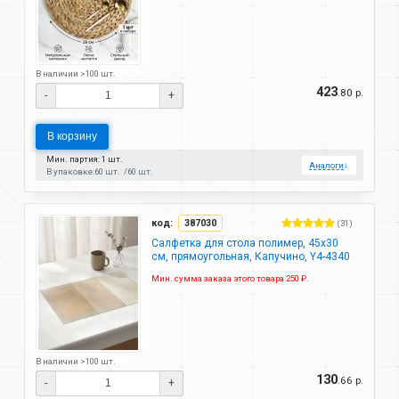
В наличии >100 шт.
423
.80 р.
-
+
В корзину
Мин. партия: 1 шт.
Аналоги
↓
В упаковке:
60 шт.
60 шт.
код:
387030
(31)
Салфетка для стола полимер, 45х30
см, прямоугольная, Капучино, Y4-4340
Мин. сумма заказа этого товара 250 ₽.
В наличии >100 шт.
130
.66 р.
-
+