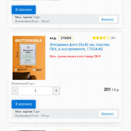
В корзину
Мин. партия: 1 шт.
Аналоги
↓
В упаковке:
25 шт.
25 шт.
код:
273030
(40)
Фоторамка фото 30х40 см, пластик,
ПВХ, в ассортименте, 1702A-AS
Мин. сумма заказа этого товара 250 ₽.
В наличии 87 шт.
201
.13 р.
-
+
В корзину
Мин. партия: 1 шт.
Аналоги
↓
В упаковке:
19 шт.
19 шт.