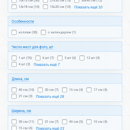
10х15 см (50)
21х30 см (15)
30х40 см (12)
13х18 см (10)
15х20 см (10)
Показать ещё
10
Особенности
коллаж (30)
с календарем (1)
Число мест для фото, шт
1 шт (76)
6 шт (7)
3 шт (6)
12 шт (4)
4 шт (3)
Показать ещё
7
Длина, см
40 см (10)
30 см (7)
15 см (4)
17 см (4)
21 см (3)
Показать ещё
28
Ширина, см
30 см (11)
21 см (7)
40 см (5)
10 см (4)
15 см (4)
Показать ещё
23