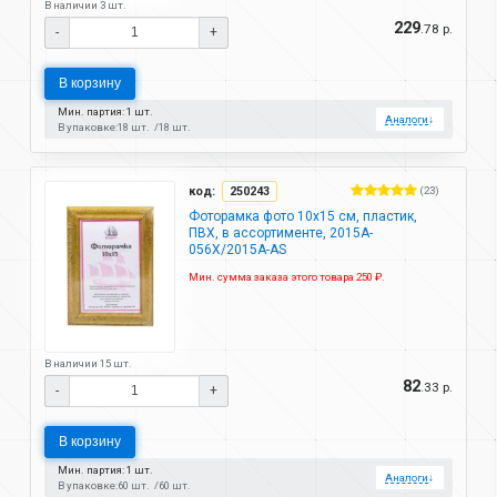
В наличии 3 шт.
229
.78 р.
-
+
В корзину
Мин. партия: 1 шт.
Аналоги
↓
В упаковке:
18 шт.
18 шт.
код:
250243
(23)
Фоторамка фото 10х15 см, пластик,
ПВХ, в ассортименте, 2015A-
056X/2015A-AS
Мин. сумма заказа этого товара 250 ₽.
В наличии 15 шт.
82
.33 р.
-
+
В корзину
Мин. партия: 1 шт.
Аналоги
↓
В упаковке:
60 шт.
60 шт.