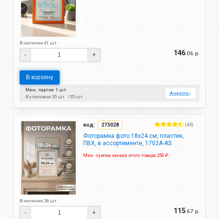
В наличии 41 шт.
146
.06 р.
-
+
В корзину
Мин. партия: 1 шт.
Аналоги
↓
В упаковке:
35 шт.
35 шт.
код:
273028
(43)
Фоторамка фото 18х24 см, пластик,
ПВХ, в ассортименте, 1702A-AS
Мин. сумма заказа этого товара 250 ₽.
В наличии 36 шт.
115
.67 р.
-
+