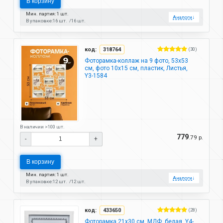
В корзину
Мин. партия: 1 шт.
Аналоги
↓
В упаковке:
16 шт.
16 шт.
код:
318764
(30)
Фоторамка-коллаж на 9 фото, 53х53
см, фото 10х15 см, пластик, Листья,
Y3-1584
В наличии >100 шт.
779
.79 р.
-
+
В корзину
Мин. партия: 1 шт.
Аналоги
↓
В упаковке:
12 шт.
12 шт.
код:
433650
(28)
Фоторамка 21х30 см, МДФ, белая, Y4-