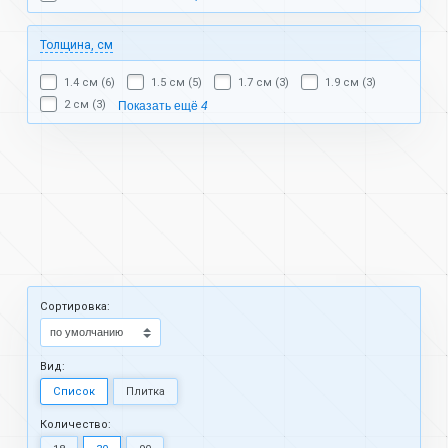
Толщина, см
1.4 см (6)
1.5 см (5)
1.7 см (3)
1.9 см (3)
2 см (3)
Показать ещё
4
Cортировка:
Вид:
Список
Плитка
Количество: