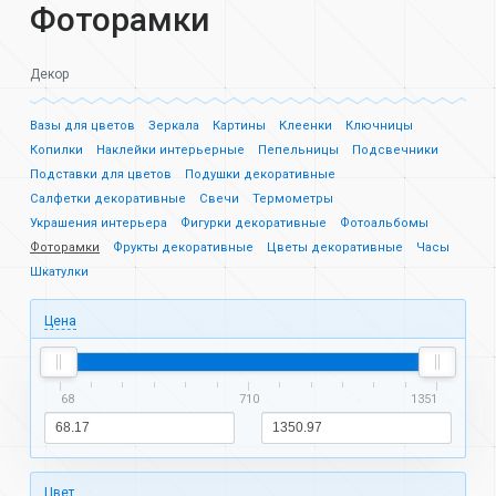
Фоторамки
Декор
Вазы для цветов
Зеркала
Картины
Клеенки
Ключницы
Копилки
Наклейки интерьерные
Пепельницы
Подсвечники
Подставки для цветов
Подушки декоративные
Салфетки декоративные
Свечи
Термометры
Украшения интерьера
Фигурки декоративные
Фотоальбомы
Фоторамки
Фрукты декоративные
Цветы декоративные
Часы
Шкатулки
Цена
68
710
1351
Цвет