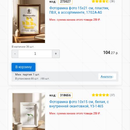
код:
273027
(39)
Фоторамка фото 15х21 см, пластик,
ПВХ, в ассортименте, 1702A-AS
Мин. сумма заказа этого товара 250 ₽.
В наличии 36 шт.
104
.27 р.
-
+
В корзину
Мин. партия: 1 шт.
Аналоги
↓
В упаковке:
46 шт.
46 шт.
код:
318656
(37)
Фоторамка фото 10х15 см, белая, с
внутренней окантовкой, Y3-1465
Мин. сумма заказа этого товара 250 ₽.