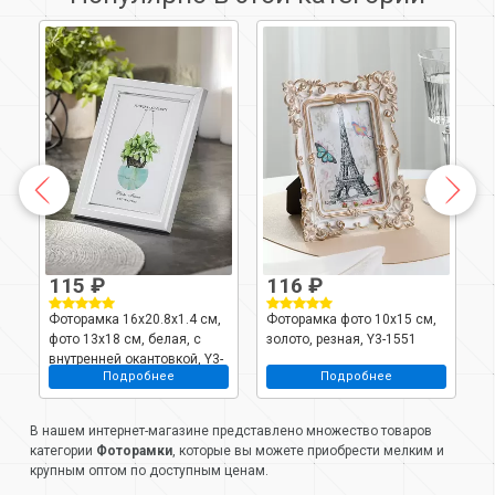
115 ₽
116 ₽
,
Фоторамка 16х20.8х1.4 см,
Фоторамка фото 10х15 см,
Ф
фото 13х18 см, белая, с
золото, резная, Y3-1551
п
внутренней окантовкой, Y3-
а
Подробнее
Подробнее
1466
В нашем интернет-магазине представлено множество товаров
категории
Фоторамки
, которые вы можете приобрести мелким и
крупным оптом по доступным ценам.