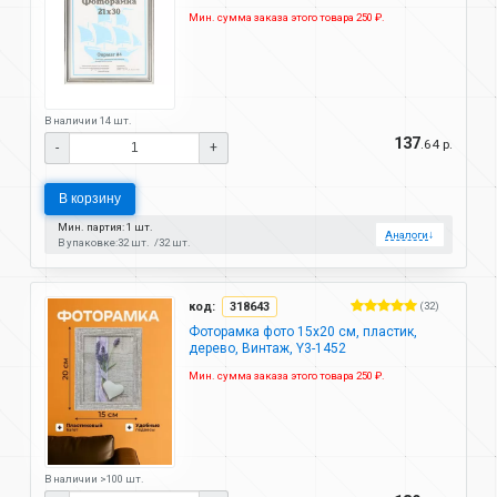
Мин. сумма заказа этого товара 250 ₽.
В наличии 14 шт.
137
.64 р.
-
+
В корзину
Мин. партия: 1 шт.
Аналоги
↓
В упаковке:
32 шт.
32 шт.
код:
318643
(32)
Фоторамка фото 15х20 см, пластик,
дерево, Винтаж, Y3-1452
Мин. сумма заказа этого товара 250 ₽.
В наличии >100 шт.