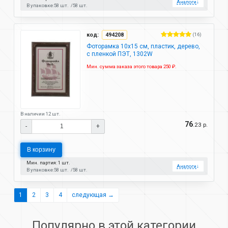
Аналоги
↓
В упаковке:
58 шт.
58 шт.
код:
494208
(16)
Фоторамка 10х15 см, пластик, дерево,
с пленкой ПЭТ, 1302W
Мин. сумма заказа этого товара 250 ₽.
В наличии 12 шт.
76
.23 р.
-
+
В корзину
Мин. партия: 1 шт.
Аналоги
↓
В упаковке:
58 шт.
58 шт.
1
2
3
4
следующая →
Популярно в этой категории