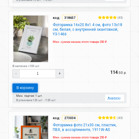
код:
318657
(43)
Фоторамка 16х20.8х1.4 см, фото 13х18
см, белая, с внутренней окантовкой,
Y3-1466
Мин. сумма заказа этого товара 250 ₽.
В наличии >100 шт.
114
.50 р.
-
+
В корзину
Мин. партия: 1 шт.
Аналоги
↓
В упаковке:
120 шт.
120 шт.
код:
273034
(43)
Фоторамка фото 21х30 см, пластик,
ПВХ, в ассортименте, 1911W-AS
Мин. сумма заказа этого товара 250 ₽.