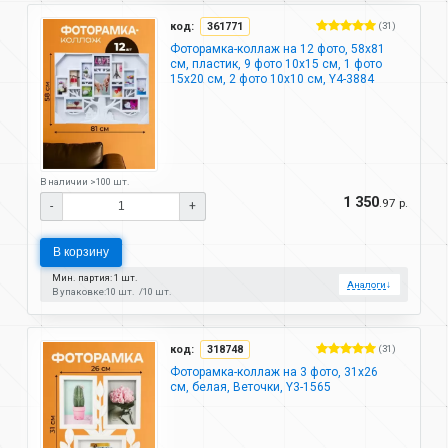
код:
361771
(31)
Фоторамка-коллаж на 12 фото, 58х81
см, пластик, 9 фото 10х15 см, 1 фото
15х20 см, 2 фото 10х10 см, Y4-3884
В наличии >100 шт.
1 350
.97 р.
-
+
В корзину
Мин. партия: 1 шт.
Аналоги
↓
В упаковке:
10 шт.
10 шт.
код:
318748
(31)
Фоторамка-коллаж на 3 фото, 31х26
см, белая, Веточки, Y3-1565