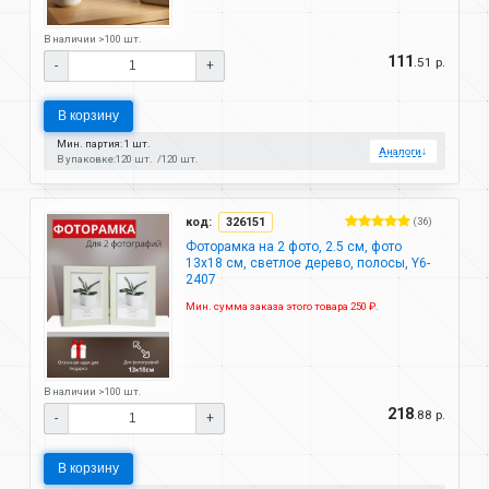
В наличии >100 шт.
111
.51 р.
-
+
В корзину
Мин. партия: 1 шт.
Аналоги
↓
В упаковке:
120 шт.
120 шт.
код:
326151
(36)
Фоторамка на 2 фото, 2.5 см, фото
13х18 см, светлое дерево, полосы, Y6-
2407
Мин. сумма заказа этого товара 250 ₽.
В наличии >100 шт.
218
.88 р.
-
+
В корзину