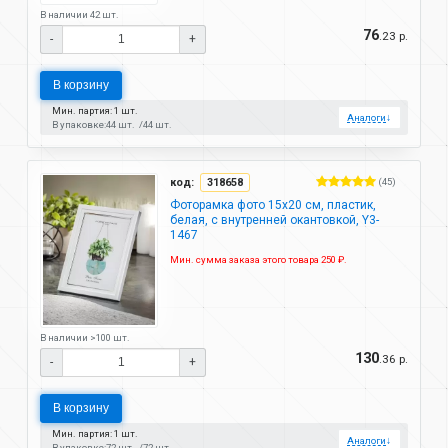
В наличии 42 шт.
76
.23 р.
-
+
В корзину
Мин. партия: 1 шт.
Аналоги
↓
В упаковке:
44 шт.
44 шт.
код:
318658
(45)
Фоторамка фото 15х20 см, пластик,
белая, с внутренней окантовкой, Y3-
1467
Мин. сумма заказа этого товара 250 ₽.
В наличии >100 шт.
130
.36 р.
-
+
В корзину
Мин. партия: 1 шт.
Аналоги
↓
В упаковке:
72 шт.
72 шт.