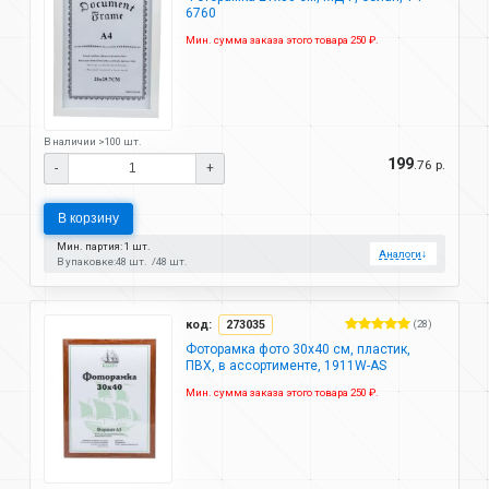
6760
Мин. сумма заказа этого товара 250 ₽.
В наличии >100 шт.
199
.76 р.
-
+
В корзину
Мин. партия: 1 шт.
Аналоги
↓
В упаковке:
48 шт.
48 шт.
код:
273035
(28)
Фоторамка фото 30х40 см, пластик,
ПВХ, в ассортименте, 1911W-AS
Мин. сумма заказа этого товара 250 ₽.