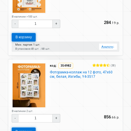
В наличии >100 шт.
284
.19 р.
-
+
В корзину
Мин. партия: 1 шт.
Аналоги
↓
В упаковке:
48 шт.
48 шт.
код:
354982
(30)
Фоторамка-коллаж на 12 фото, 47х60
см, белая, Изгибы, Y4-3517
В наличии 2 шт.
856
.66 р.
-
+