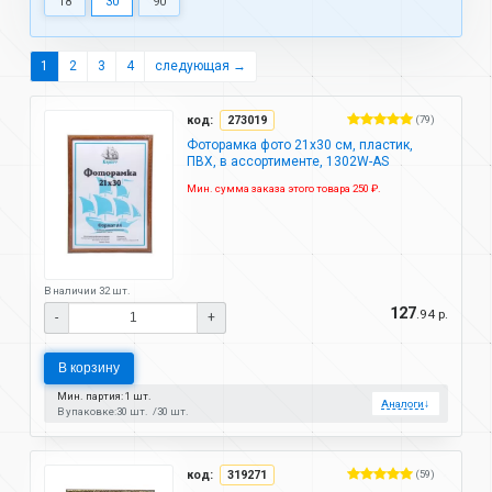
18
30
90
1
2
3
4
следующая →
код:
273019
(79)
Фоторамка фото 21х30 см, пластик,
ПВХ, в ассортименте, 1302W-AS
Мин. сумма заказа этого товара 250 ₽.
В наличии 32 шт.
127
.94 р.
-
+
В корзину
Мин. партия: 1 шт.
Аналоги
↓
В упаковке:
30 шт.
30 шт.
код:
319271
(59)