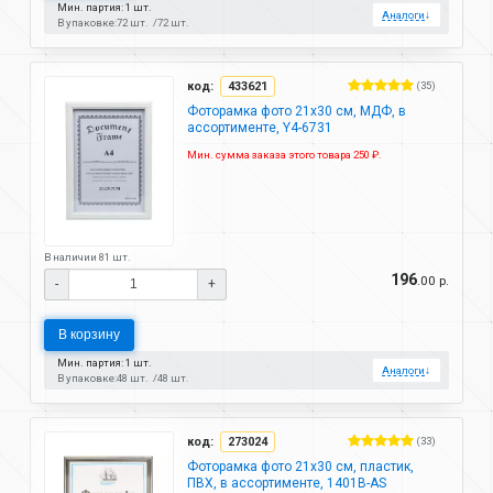
Мин. партия: 1 шт.
Аналоги
↓
В упаковке:
72 шт.
72 шт.
код:
433621
(35)
Фоторамка фото 21х30 см, МДФ, в
ассортименте, Y4-6731
Мин. сумма заказа этого товара 250 ₽.
В наличии 81 шт.
196
.00 р.
-
+
В корзину
Мин. партия: 1 шт.
Аналоги
↓
В упаковке:
48 шт.
48 шт.
код:
273024
(33)
Фоторамка фото 21х30 см, пластик,
ПВХ, в ассортименте, 1401B-AS