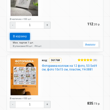
В наличии >100 шт.
112
.20 р.
-
+
В корзину
Мин. партия: 1 шт.
Аналоги
↓
В упаковке:
96 шт.
96 шт.
код:
361768
(20)
Фоторамка-коллаж на 12 фото, 53.5х69
см, фото 10х15 см, пластик, Y4-3881
В наличии >100 шт.
835
.73 р.
-
+