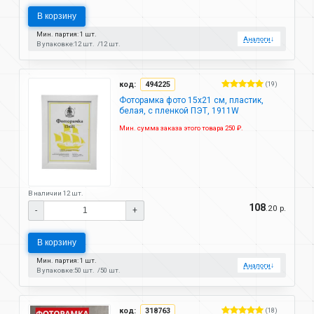
В корзину
Мин. партия: 1 шт.
Аналоги
↓
В упаковке:
12 шт.
12 шт.
код:
494225
(19)
Фоторамка фото 15х21 см, пластик,
белая, с пленкой ПЭТ, 1911W
Мин. сумма заказа этого товара 250 ₽.
В наличии 12 шт.
108
.20 р.
-
+
В корзину
Мин. партия: 1 шт.
Аналоги
↓
В упаковке:
50 шт.
50 шт.
код:
318763
(18)