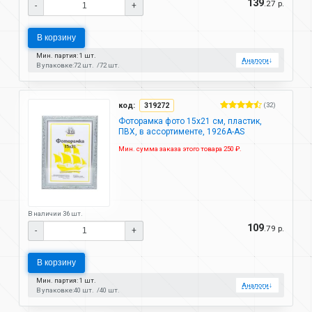
139
.27 р.
-
+
В корзину
Мин. партия: 1 шт.
Аналоги
↓
В упаковке:
72 шт.
72 шт.
код:
319272
(32)
Фоторамка фото 15х21 см, пластик,
ПВХ, в ассортименте, 1926A-AS
Мин. сумма заказа этого товара 250 ₽.
В наличии 36 шт.
109
.79 р.
-
+
В корзину
Мин. партия: 1 шт.
Аналоги
↓
В упаковке:
40 шт.
40 шт.