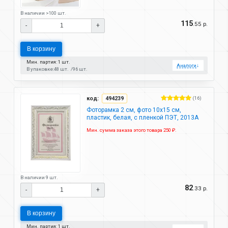
В наличии >100 шт.
115
.55 р.
-
+
В корзину
Мин. партия: 1 шт.
Аналоги
↓
В упаковке:
48 шт.
96 шт.
код:
494239
(16)
Фоторамка 2 см, фото 10х15 см,
пластик, белая, с пленкой ПЭТ, 2013A
Мин. сумма заказа этого товара 250 ₽.
В наличии 9 шт.
82
.33 р.
-
+
В корзину
Мин. партия: 1 шт.