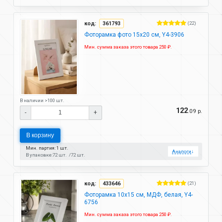
код:
361793
(22)
Фоторамка фото 15х20 см, Y4-3906
Мин. сумма заказа этого товара 250 ₽.
В наличии >100 шт.
122
.09 р.
-
+
В корзину
Мин. партия: 1 шт.
Аналоги
↓
В упаковке:
72 шт.
72 шт.
код:
433646
(21)
Фоторамка 10х15 см, МДФ, белая, Y4-
6756
Мин. сумма заказа этого товара 250 ₽.