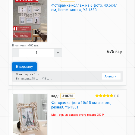
Фоторамка-коллаж на 6 фото, 40.5х47
см, Home винтаж, Y3-1583
В наличии >100 шт.
675
.24 р.
-
+
В корзину
Мин. партия: 1 шт.
Аналоги
↓
В упаковке:
18 шт.
18 шт.
код:
318735
(16)
Фоторамка фото 10х15 см, золото,
резная, Y3-1551
Мин. сумма заказа этого товара 250 ₽.