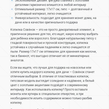
Эксклюзивный дизайн: фигурка совёнка с золотыми
деталями гармонично впишется в любой интерьер
Оптимальный размер: 17х17 см, гипс — долговечный и
устойчивый материал, легко очищается
Универсальность: подходит для хранения монет дома, на
даче или в качестве оригинального подарка
Копилка Совёнок — это не просто декоративный элемент, а
практичное решение для тех, кто ищет, какую копилку выбрать
для ребёнка или взрослого. Благодаря натуральному гипсу с
гладкой поверхностью и прочной конструкции, копилка
устойчива к случайным падениям и легко очищается от
пыли. Размер 17х17 см оптимален для хранения как мелочи,
так и банкнот, что выгодно отличает её от миниатюрных
аналогов.
Если вы ищете, что лучше для подарка на новоселье или
хотите купить недорого копилку для дачи — Совёнок станет
отличным выбором. В отличие от пластиковых копилок,
гипсовая модель выглядит солиднее и надёжнее, а белый
цвет с золотыми акцентами подойдёт к современному
интерьеру. Как использовать копилку? Просто вставьте
монеты или купюры в специальное отверстие, а при
необходимости изъять содержимое можно только разбив
копилку.