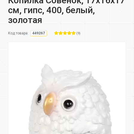
Копилка Совёнок, 17х16х17
см, гипс, 400, белый,
золотая
(9)
Код товара:
449267