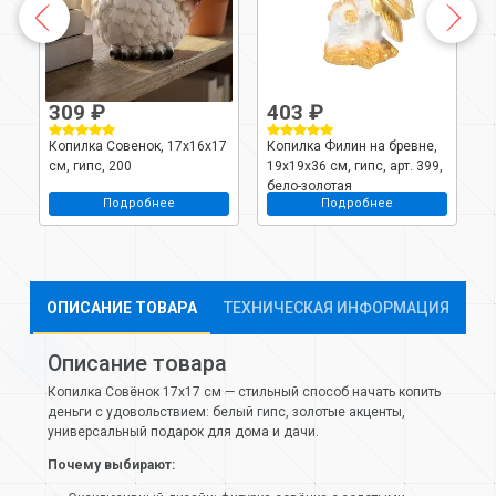
309 ₽
403 ₽
Копилка Совенок, 17х16х17
Копилка Филин на бревне,
К
см, гипс, 200
19х19х36 см, гипс, арт. 399,
П
бело-золотая
г
Подробнее
Подробнее
п
ОПИСАНИЕ ТОВАРА
ТЕХНИЧЕСКАЯ ИНФОРМАЦИЯ
Описание товара
Копилка Совёнок 17х17 см — стильный способ начать копить
деньги с удовольствием: белый гипс, золотые акценты,
универсальный подарок для дома и дачи.
Почему выбирают: