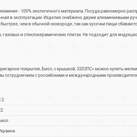
алюминия - 100% экологичного материала. Посуда равномерно расп
чная в эксплуатации. Изделие снабжено двумя алюминиевыми ручк
ыстрее, чем в обычной сковороде, так как кусочки пищи сбиваютс
, газовых и стеклокерамических плитах. Не подходит для индукц
пригарное покрытие, Биол, с крышкой, 3203ПС» можно купить мелк
мы сотрудничаем с российскими и международными производителя
3.2
32
Биол
Украина