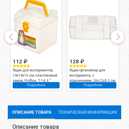
112 ₽
128 ₽
Ящик для инструментов,
Ящик-органайзер для
Я
14х14х16 см, пластиковый
инструмента, с
и
замок, Profbox, Т-14, 6 ''
отделениями, 26х12х5.5 см,
к
Подробнее
Подробнее
Profbox, Е-26
с
ОПИСАНИЕ ТОВАРА
ТЕХНИЧЕСКАЯ ИНФОРМАЦИЯ
Описание товара