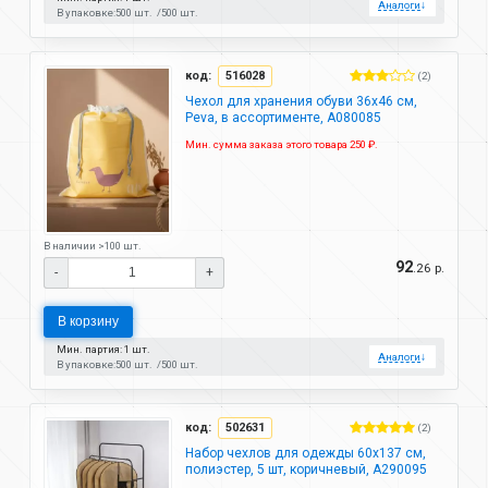
Аналоги
↓
В упаковке:
500 шт.
500 шт.
код:
516028
(2)
Чехол для хранения обуви 36х46 см,
Peva, в ассортименте, A080085
Мин. сумма заказа этого товара 250 ₽.
В наличии >100 шт.
92
.26 р.
-
+
В корзину
Мин. партия: 1 шт.
Аналоги
↓
В упаковке:
500 шт.
500 шт.
код:
502631
(2)
Набор чехлов для одежды 60х137 см,
полиэстер, 5 шт, коричневый, A290095