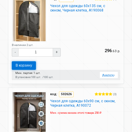
Чехол для одежды 60х135 см, с
окном, Черная клетка, A190068
В наличии 2 шт.
296
.63 р.
-
+
В корзину
Мин. партия: 1 шт.
Аналоги
↓
В упаковке:
100 шт.
100 шт.
код:
502626
(3)
Чехол для одежды 60х90 см, с окном,
Черная клетка, A190072
Мин. сумма заказа этого товара 250 ₽.