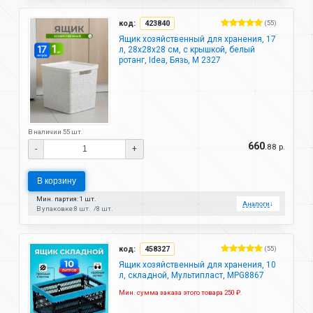
код:
423840
(55)
Ящик хозяйственный для хранения, 17
л, 28х28х28 см, с крышкой, белый
ротанг, Idea, Бязь, М 2327
В наличии 55 шт.
660
.88 р.
-
+
В корзину
Мин. партия: 1 шт.
Аналоги
↓
В упаковке:
8 шт.
8 шт.
код:
458327
(55)
Ящик хозяйственный для хранения, 10
л, складной, Мультипласт, MPG8867
Мин. сумма заказа этого товара 250 ₽.