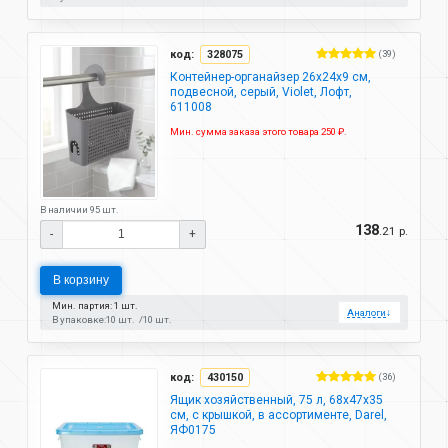
код:
328075
(39)
Контейнер-органайзер 26х24х9 см,
подвесной, серый, Violet, Лофт,
611008
Мин. сумма заказа этого товара 250 ₽.
В наличии 95 шт.
138
.21 р.
-
+
В корзину
Мин. партия: 1 шт.
Аналоги
↓
В упаковке:
10 шт.
10 шт.
код:
430150
(36)
Ящик хозяйственный, 75 л, 68х47х35
см, с крышкой, в ассортименте, Darel,
ЯФ0175