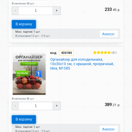
В наличии 34 шт.
233
.45 р.
-
+
В корзину
Мин. партия: 1 шт.
Аналоги
↓
В упаковке:
12 шт.
12 шт.
код:
436184
(41)
Органайзер для холодильника,
10х30х10 см, с крышкой, прозрачный,
Idea, М1585
В наличии 60 шт.
389
.21 р.
-
+
В корзину
Мин. партия: 1 шт.
Аналоги
↓
В упаковке:
12 шт.
12 шт.