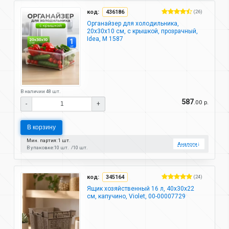
код:
436186
(26)
Органайзер для холодильника,
20х30х10 см, с крышкой, прозрачный,
Idea, М 1587
В наличии 48 шт.
587
.00 р.
-
+
В корзину
Мин. партия: 1 шт.
Аналоги
↓
В упаковке:
10 шт.
10 шт.
код:
345164
(24)
Ящик хозяйственный 16 л, 40х30х22
см, капучино, Violet, 00-00007729