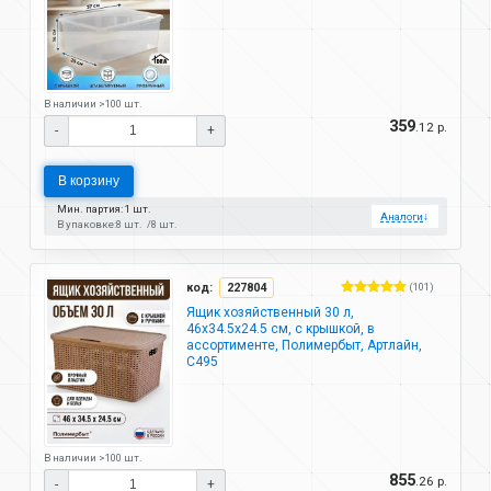
В наличии >100 шт.
359
.12 р.
-
+
В корзину
Мин. партия: 1 шт.
Аналоги
↓
В упаковке:
8 шт.
8 шт.
код:
227804
(101)
Ящик хозяйственный 30 л,
46х34.5х24.5 см, с крышкой, в
ассортименте, Полимербыт, Артлайн,
С495
В наличии >100 шт.
855
.26 р.
-
+