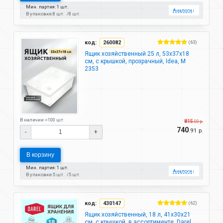
Мин. партия: 1 шт.
Аналоги
↓
В упаковке:
8 шт.
8 шт.
код:
260082
(63)
Ящик хозяйственный 25 л, 53х37х18
см, с крышкой, прозрачный, Idea, М
2353
В наличии >100 шт.
815
.00 р.
740
.91 р.
-
+
В корзину
Мин. партия: 1 шт.
Аналоги
↓
В упаковке:
5 шт.
5 шт.
код:
430147
(62)
Ящик хозяйственный, 18 л, 41х30х21
см, с крышкой, в ассортименте, Darel,