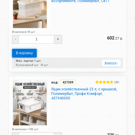
ассортименте, Полимербыт, С811
В наличии 18 шт.
602
.27 р.
-
+
В корзину
Мин. партия: 1 шт.
Аналоги
↓
В упаковке:
8 шт.
8 шт.
код:
427309
(28)
Ящик хозяйственный 23 л, с крышкой,
Полимербыт, Профи Комфорт,
437940000
В наличии >100 шт.