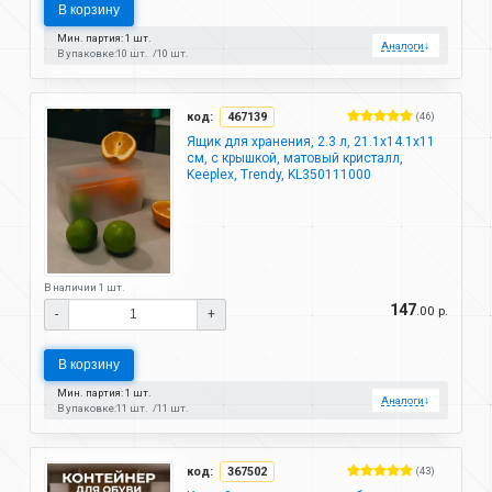
В корзину
Мин. партия: 1 шт.
Аналоги
↓
В упаковке:
10 шт.
10 шт.
код:
467139
(46)
Ящик для хранения, 2.3 л, 21.1х14.1х11
см, с крышкой, матовый кристалл,
Keeplex, Trendy, KL350111000
В наличии 1 шт.
147
.00 р.
-
+
В корзину
Мин. партия: 1 шт.
Аналоги
↓
В упаковке:
11 шт.
11 шт.
код:
367502
(43)