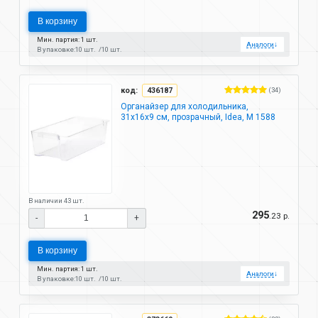
В корзину
Мин. партия: 1 шт.
Аналоги
↓
В упаковке:
10 шт.
10 шт.
код:
436187
(34)
Органайзер для холодильника,
31х16х9 см, прозрачный, Idea, М 1588
В наличии 43 шт.
295
.23 р.
-
+
В корзину
Мин. партия: 1 шт.
Аналоги
↓
В упаковке:
10 шт.
10 шт.