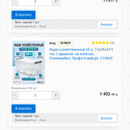
775
.81 р.
-
+
В корзину
Мин. партия: 1 шт.
Аналоги
↓
В упаковке:
6 шт.
6 шт.
код:
359829
(26)
Ящик хозяйственный 55 л, 72х39х29.5
см, с крышкой, на колесах,
Полимербыт, Профи Комфорт, С79800
В наличии >100 шт.
1 402
.48 р.
-
+
В корзину
Мин. партия: 1 шт.
Аналоги
↓
В упаковке:
3 шт.
3 шт.