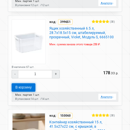
Мин. партия: 1 шт.
Аналоги
↓
В упаковке:
12 шт.
12 шт.
код:
399651
(30)
Ящик хозяйственный 6.5 л,
28.7х18.5х15 см, штабелируемый,
прозрачный, Violet, Модуль S, 6665100
Мин. сумма заказа этого товара 250 ₽.
В наличии 67 шт.
178
.33 р.
-
+
В корзину
Мин. партия: 1 шт.
Аналоги
↓
В упаковке:
14 шт.
14 шт.
код:
150060
(30)
Контейнер хозяйственный 15 л,
41.5х27х22 см, с крышкой, в