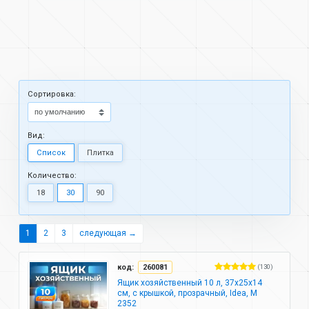
Cортировка:
Вид:
Список
Плитка
Количество:
18
30
90
1
2
3
следующая →
код:
260081
(130)
Ящик хозяйственный 10 л, 37х25х14
см, с крышкой, прозрачный, Idea, М
2352