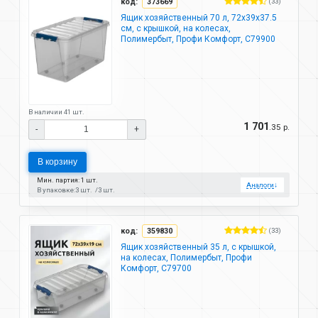
код:
373669
(33)
Ящик хозяйственный 70 л, 72х39х37.5
см, с крышкой, на колесах,
Полимербыт, Профи Комфорт, С79900
В наличии 41 шт.
1 701
.35 р.
-
+
В корзину
Мин. партия: 1 шт.
Аналоги
↓
В упаковке:
3 шт.
3 шт.
код:
359830
(33)
Ящик хозяйственный 35 л, с крышкой,
на колесах, Полимербыт, Профи
Комфорт, С79700