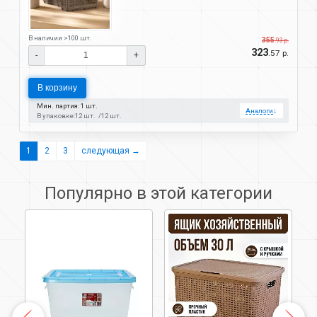
В наличии >100 шт.
355
.93 р.
323
.57 р.
-
+
В корзину
Мин. партия: 1 шт.
Аналоги
↓
В упаковке:
12 шт.
12 шт.
1
2
3
следующая →
Популярно в этой категории