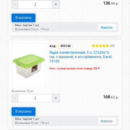
136
.99 р.
-
+
В корзину
Мин. партия: 1 шт.
Аналоги
↓
В упаковке:
15 шт.
15 шт.
код:
430146
(55)
Ящик хозяйственный, 5 л, 27х20х15
см, с крышкой, в ассортименте, Darel,
10105
Мин. сумма заказа этого товара 250 ₽.
В наличии 72 шт.
168
.62 р.
-
+
В корзину
Мин. партия: 1 шт.
Аналоги
↓
В упаковке:
10 шт.
10 шт.