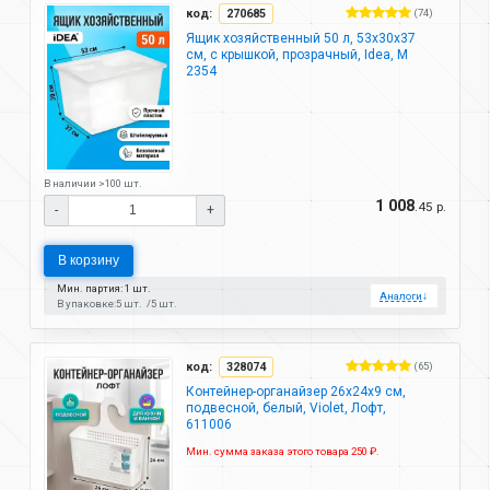
код:
270685
(74)
Ящик хозяйственный 50 л, 53х30х37
см, с крышкой, прозрачный, Idea, М
2354
В наличии >100 шт.
1 008
.45 р.
-
+
В корзину
Мин. партия: 1 шт.
Аналоги
↓
В упаковке:
5 шт.
5 шт.
код:
328074
(65)
Контейнер-органайзер 26х24х9 см,
подвесной, белый, Violet, Лофт,
611006
Мин. сумма заказа этого товара 250 ₽.