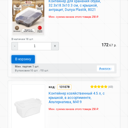
Контейнер для хранения обуви,
32.3х18.3х10.3 см, с крышкой,
антрацит, Dunya Plastik, 8021
Мин. сумма заказа этого товара 250 ₽.
В наличии 18 шт.
172
.67 р.
-
+
В корзину
Мин. партия: 1 шт.
Аналоги
↓
В упаковке:
10 шт.
10 шт.
код:
131078
(43)
Контейнер хозяйственный 4.5 л, с
крышкой, в ассортименте,
Альтернатива, М419
Мин. сумма заказа этого товара 250 ₽.