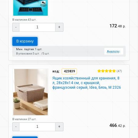
В наличии 43 шт.
172
.48 р.
-
+
В корзину
Мин. партия: 1 шт.
Аналоги
↓
В упаковке:
5 шт.
5 шт.
код:
423839
(47)
Ящик хозяйственный для хранения, 8
л, 28х28х14 см, с крышкой,
французcкий серый, Idea, Бязь, М 2326
В наличии 27 шт.
466
.42 р.
-
+