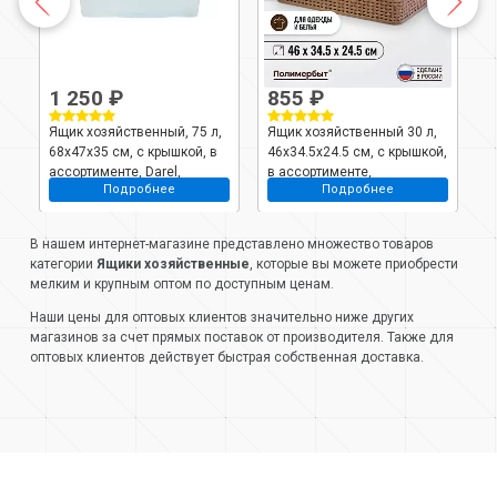
1 250 ₽
855 ₽
Ящик хозяйственный, 75 л,
Ящик хозяйственный 30 л,
Я
68х47х35 см, с крышкой, в
46х34.5х24.5 см, с крышкой,
х
ассортименте, Darel,
в ассортименте,
М
Подробнее
Подробнее
ЯФ0175
Полимербыт, Артлайн, С495
В нашем интернет-магазине представлено множество товаров
категории
Ящики хозяйственные
, которые вы можете приобрести
мелким и крупным оптом по доступным ценам.
Наши цены для оптовых клиентов значительно ниже других
магазинов за счет прямых поставок от производителя. Также для
оптовых клиентов действует быстрая собственная доставка.