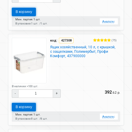
В корзину
Мин. партия: 1 шт.
Аналоги
↓
В упаковке:
1 шт.
1 шт.
код:
427308
(75)
Ящик хозяйственный, 10 л, с крышкой,
с защелками, Полимербыт, Профи
Комфорт, 437900000
В наличии >100 шт.
392
.62 р.
-
+
В корзину
Мин. партия: 1 шт.
Аналоги
↓
В упаковке:
8 шт.
8 шт.