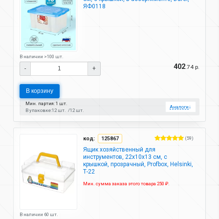
ЯФ0118
В наличии >100 шт.
402
.74 р.
-
+
В корзину
Мин. партия: 1 шт.
Аналоги
↓
В упаковке:
12 шт.
12 шт.
код:
125867
(59)
Ящик хозяйственный для
инструментов, 22х10х13 см, с
крышкой, прозрачный, Profbox, Helsinki,
Т-22
Мин. сумма заказа этого товара 250 ₽.
В наличии 60 шт.