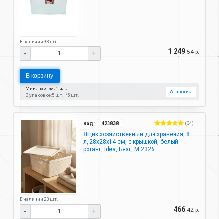
В наличии 93 шт.
1 249
.54 р.
-
+
В корзину
Мин. партия: 1 шт.
Аналоги
↓
В упаковке:
5 шт.
5 шт.
код:
423838
(34)
Ящик хозяйственный для хранения, 8
л, 28х28х14 см, с крышкой, белый
ротанг, Idea, Бязь, М 2326
В наличии 23 шт.
466
.42 р.
-
+