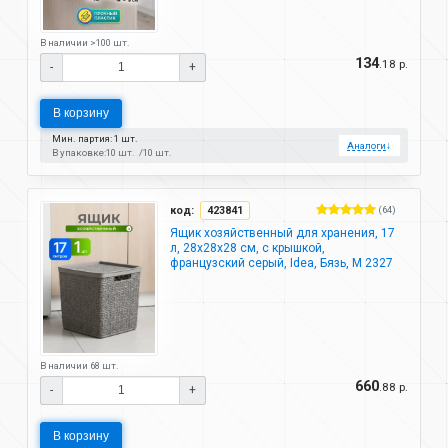
В наличии >100 шт.
134
.18 р.
-
+
В корзину
Мин. партия: 1 шт.
Аналоги
↓
В упаковке:
10 шт.
10 шт.
код:
423841
(64)
Ящик хозяйственный для хранения, 17
л, 28х28х28 см, с крышкой,
французcкий серый, Idea, Бязь, М 2327
В наличии 68 шт.
660
.88 р.
-
+
В корзину