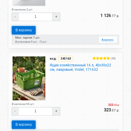
В наличии 2 шт.
1 126
.77 р.
-
+
В корзину
Мин. партия: 1 шт.
Аналоги
↓
В упаковке:
5 шт.
5 шт.
код:
345163
(33)
Ящик хозяйственный 16 л, 40х30х22
см, лавровый, Violet, 171632
В наличии 96 шт.
355
.93 р.
323
.57 р.
-
+
В корзину