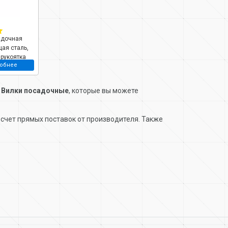
адочная
ая сталь,
 рукоятка
обнее
нентная,
emium plus,
и
Вилки посадочные
, которые вы можете
счет прямых поставок от производителя. Также