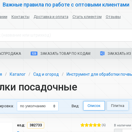
Важные правила по работе с оптовыми клиентами
ании
Контакты
Доставка и оплата
Стать клиентом
Отзывы
 (название или штрихкод)
АСПРОДАЖА
ЗАКАЗАТЬ ТОВАР ПО КОДАМ
ЗАКАЗАТЬ ИЗ 
ая
Каталог
Сад и огород
Инструмент для обработки почв
лки посадочные
Список
Плитка
ировка:
Вид:
код:
382733
(6)
В наличии 