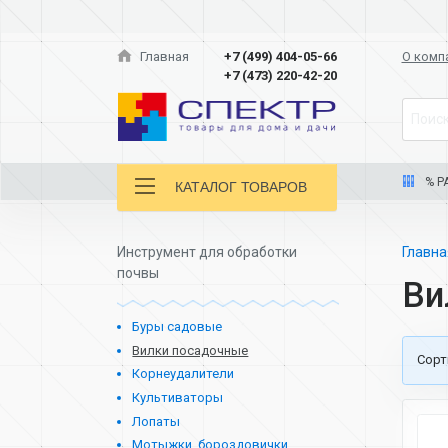
Главная
+7 (499) 404-05-66
О комп
+7 (473) 220-42-20
Поиск
% Р
КАТАЛОГ ТОВАРОВ
Инструмент для обработки
Главн
почвы
Ви
Буры садовые
Вилки посадочные
Cорт
Корнеудалители
Культиваторы
Лопаты
Мотыжки, бороздовички