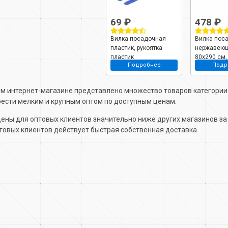
69 ₽
478 ₽
Вилка посадочная
Вилка пос
пластик, рукоятка
нержавеющ
пластик
80х290 см,
Подробнее
Подр
двухкомпо
Palisad, Pr
62053
м интернет-магазине представлено множество товаров категори
ести мелким и крупным оптом по доступным ценам.
ены для оптовых клиентов значительно ниже других магазинов за 
товых клиентов действует быстрая собственная доставка.