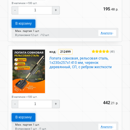
В наличии >100 шт.
195
.48 р.
-
+
В корзину
Мин. партия: 1 шт.
Аналоги
↓
В упаковке:
12 шт.
12 шт.
код:
212499
(40)
Лопата совковая, рельсовая сталь,
1х230х257х1410 мм, черенок
деревянный, СП, с ребром жесткости
В наличии >100 шт.
442
.21 р.
-
+
В корзину
Мин. партия: 1 шт.
Аналоги
↓
В упаковке:
1 шт.
1 шт.