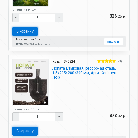
В наличии 19 шт.
326
.25 р.
-
+
В корзину
Мин. партия: 1 шт.
Аналоги
↓
В упаковке:
1 шт.
1 шт.
код:
340824
(23)
Лопата штыковая, рессорная сталь,
1.5х205х280х390 мм, Арти, Копанец
ЛКО
В наличии >100 шт.
373
.32 р.
-
+
В корзину