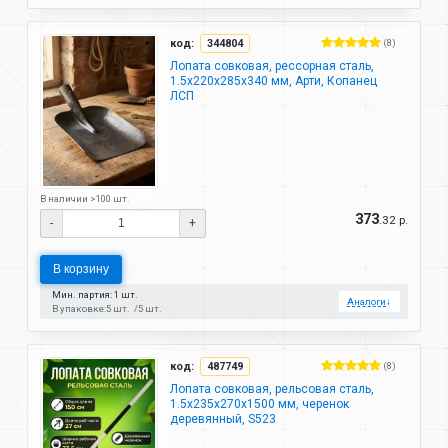
код:
344804
(8)
Лопата совковая, рессорная сталь,
1.5х220х285х340 мм, Арти, Копанец
ЛСП
В наличии >100 шт.
373
.32 р.
-
+
В корзину
Мин. партия: 1 шт.
Аналоги
↓
В упаковке:
5 шт.
5 шт.
код:
487749
(8)
Лопата совковая, рельсовая сталь,
1.5х235х270х1500 мм, черенок
деревянный, S523