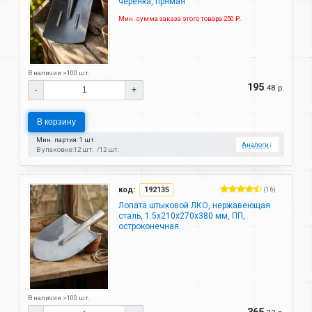
черенка, прямая
Мин. сумма заказа этого товара 250 ₽.
В наличии >100 шт.
195
.48 р.
-
+
В корзину
Мин. партия: 1 шт.
Аналоги
↓
В упаковке:
12 шт.
12 шт.
код:
192135
(16)
Лопата штыковой ЛКО, нержавеющая
сталь, 1.5х210х270х380 мм, ПП,
остроконечная
В наличии >100 шт.
365