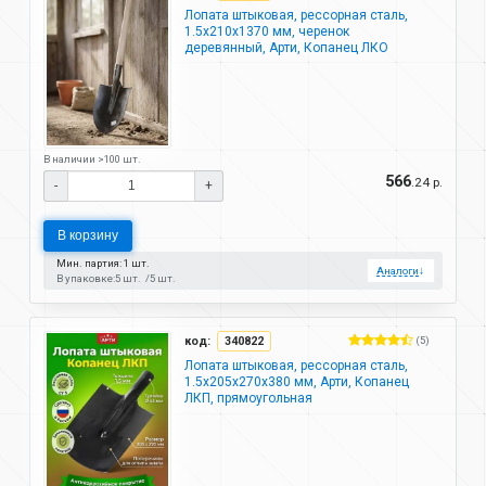
Лопата штыковая, рессорная сталь,
1.5х210х1370 мм, черенок
деревянный, Арти, Копанец ЛКО
В наличии >100 шт.
566
.24 р.
-
+
В корзину
Мин. партия: 1 шт.
Аналоги
↓
В упаковке:
5 шт.
5 шт.
код:
340822
(5)
Лопата штыковая, рессорная сталь,
1.5х205х270х380 мм, Арти, Копанец
ЛКП, прямоугольная