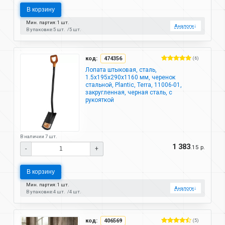
В корзину
Мин. партия: 1 шт.
Аналоги
↓
В упаковке:
5 шт.
5 шт.
код:
474356
(6)
Лопата штыковая, сталь,
1.5х195х290х1160 мм, черенок
стальной, Plantic, Terra, 11006-01,
закругленная, черная сталь, с
рукояткой
В наличии 7 шт.
1 383
.15 р.
-
+
В корзину
Мин. партия: 1 шт.
Аналоги
↓
В упаковке:
4 шт.
4 шт.
код:
406569
(5)