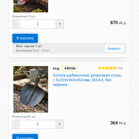
В наличии 13 шт.
870
.45 р.
-
+
В корзину
Мин. партия: 1 шт.
Аналоги
↓
В упаковке:
5 шт.
5 шт.
код:
440366
(12)
Лопата щебеночная, рельсовая сталь,
1.5х320х360х360 мм, S504-3, без
черенка
В наличии 81 шт.
364
.90 р.
-
+
В корзину