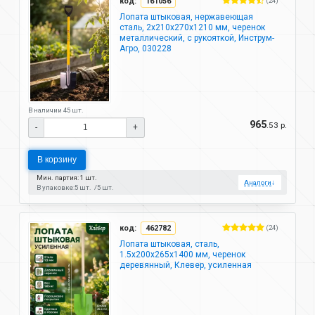
код:
161056
(24)
Лопата штыковая, нержавеющая
сталь, 2х210х270х1210 мм, черенок
металлический, с рукояткой, Инструм-
Агро, 030228
В наличии 45 шт.
965
.53 р.
-
+
В корзину
Мин. партия: 1 шт.
Аналоги
↓
В упаковке:
5 шт.
5 шт.
код:
462782
(24)
Лопата штыковая, сталь,
1.5х200х265х1400 мм, черенок
деревянный, Клевер, усиленная