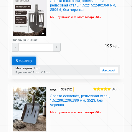
Лопата штыковая, облегченная,
рельсовая сталь, 1.5х215х240х360 мм,
S506-6, без черенка
Мин. сумма заказа этого товара 250 ₽.
В наличии >100 шт.
195
.48 р.
-
+
В корзину
Мин. партия: 1 шт.
Аналоги
↓
В упаковке:
12 шт.
12 шт.
код:
339012
(49)
Лопата совковая, рельсовая сталь,
1.5х280х230х380 мм, S523, без
черенка
Мин. сумма заказа этого товара 250 ₽.