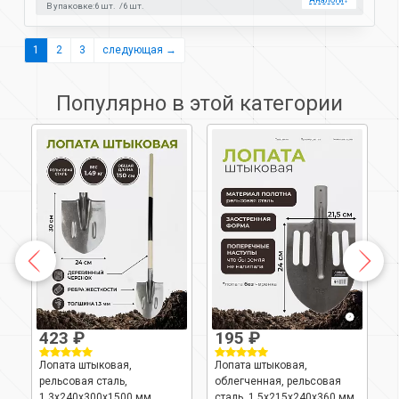
В упаковке:
6 шт.
6 шт.
1
2
3
следующая →
Популярно в этой категории
423 ₽
195 ₽
1
Лопата штыковая,
Лопата штыковая,
Л
рельсовая сталь,
облегченная, рельсовая
1
1
1.3х240х300х1500 мм,
сталь, 1.5х215х240х360 мм,
ч