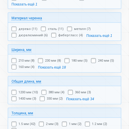
Показать ещё
1
Материал черенка
дерево (11)
сталь (11)
металл (7)
дюралюминий (6)
фибергласс (4)
Показать ещё
1
Ширина, мм
210 мм (8)
230 мм (8)
180 мм (5)
240 мм (5)
160 мм (4)
Показать ещё
18
Общая длина, мм
1200 мм (10)
380 мм (4)
360 мм (3)
1400 мм (3)
330 мм (2)
Показать ещё
34
Толщина, мм
1.5 мм (42)
2 мм (3)
1 мм (2)
1.2 мм (2)