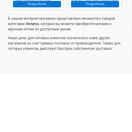
Подробнее
Подробнее
черенок деревянный, СП,
S506-6, без черенка
р
S506
S
В нашем интернет-магазине представлено множество товаров
категории
Лопаты
, которые вы можете приобрести мелким и
крупным оптом по доступным ценам.
Наши цены для оптовых клиентов значительно ниже других
магазинов за счет прямых поставок от производителя. Также для
оптовых клиентов действует быстрая собственная доставка.