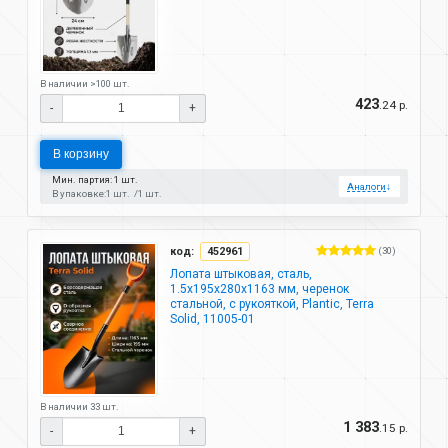
В наличии >100 шт.
423
.24 р.
-
+
В корзину
Мин. партия: 1 шт.
Аналоги
↓
В упаковке:
1 шт.
1 шт.
код:
452961
(30)
Лопата штыковая, сталь,
1.5х195х280х1163 мм, черенок
стальной, с рукояткой, Plantic, Terra
Solid, 11005-01
В наличии 33 шт.
1 383
.15 р.
-
+