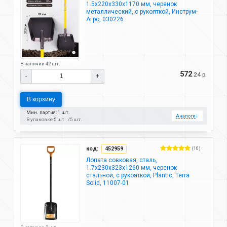
1.5х220х330х1170 мм, черенок
металлический, с рукояткой, Инструм-
Агро, 030226
В наличии 42 шт.
572
.24 р.
-
+
В корзину
Мин. партия: 1 шт.
Аналоги
↓
В упаковке:
5 шт.
5 шт.
код:
452959
(10)
Лопата совковая, сталь,
1.7х230х323х1260 мм, черенок
стальной, с рукояткой, Plantic, Terra
Solid, 11007-01