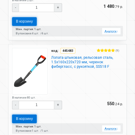
В наличии 2 шт.
1 480
.79 р.
-
+
В корзину
Мин. партия: 1 шт.
Аналоги
↓
В упаковке:
4 шт.
4 шт.
код:
445483
(9)
Лопата штыковая, рельсовая сталь,
1.5х160х220х720 мм, черенок
фибергласс, с рукояткой, SS518 F
В наличии 80 шт.
550
.24 р.
-
+
В корзину
Мин. партия: 1 шт.
Аналоги
↓
В упаковке:
1 шт.
1 шт.