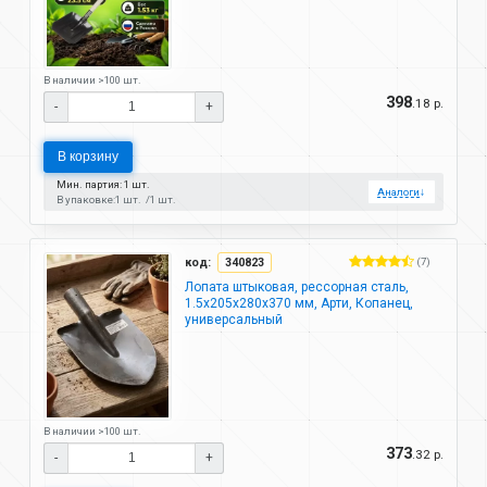
В наличии >100 шт.
398
.18 р.
-
+
В корзину
Мин. партия: 1 шт.
Аналоги
↓
В упаковке:
1 шт.
1 шт.
код:
340823
(7)
Лопата штыковая, рессорная сталь,
1.5х205х280х370 мм, Арти, Копанец,
универсальный
В наличии >100 шт.
373
.32 р.
-
+