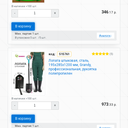
В наличии >100 шт.
346
.17 р.
-
+
В корзину
Мин. партия: 1 шт.
Аналоги
↓
В упаковке:
5 шт.
5 шт.
код:
515761
(5)
Лопата штыковая, сталь,
195х285х1200 мм, Grandy,
профессиональная, рукоятка
полипропилен
В наличии >100 шт.
973
.33 р.
-
+
В корзину
Мин. партия: 1 шт.
Аналоги
↓