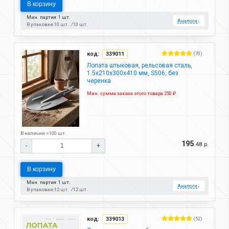
В корзину
Мин. партия: 1 шт.
Аналоги
↓
В упаковке:
10 шт.
10 шт.
код:
339011
(70)
Лопата штыковая, рельсовая сталь,
1.5х210х300х410 мм, S506, без
черенка
Мин. сумма заказа этого товара 250 ₽.
В наличии >100 шт.
195
.48 р.
-
+
В корзину
Мин. партия: 1 шт.
Аналоги
↓
В упаковке:
12 шт.
12 шт.
код:
339013
(52)