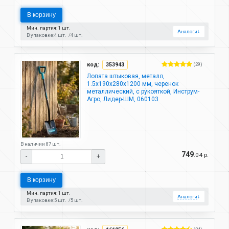
В корзину
Мин. партия: 1 шт.
Аналоги
↓
В упаковке:
4 шт.
4 шт.
код:
353943
(29)
Лопата штыковая, металл,
1.5х190х280х1200 мм, черенок
металлический, с рукояткой, Инструм-
Агро, Лидер-ШМ, 060103
В наличии 87 шт.
749
.04 р.
-
+
В корзину
Мин. партия: 1 шт.
Аналоги
↓
В упаковке:
5 шт.
5 шт.