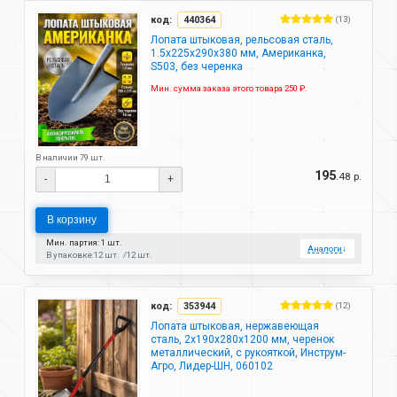
код:
440364
(13)
Лопата штыковая, рельсовая сталь,
1.5х225х290х380 мм, Американка,
S503, без черенка
Мин. сумма заказа этого товара 250 ₽.
В наличии 79 шт.
195
.48 р.
-
+
В корзину
Мин. партия: 1 шт.
Аналоги
↓
В упаковке:
12 шт.
12 шт.
код:
353944
(12)
Лопата штыковая, нержавеющая
сталь, 2х190х280х1200 мм, черенок
металлический, с рукояткой, Инструм-
Агро, Лидер-ШН, 060102