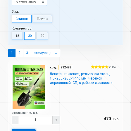
Вид:
Список
Плитка
Количество:
18
30
90
1
2
3
следующая →
код:
212498
(115)
Лопата штыковая, рельсовая сталь,
1.5х200х265х1440 мм, черенок
деревянный, СП, с ребром жесткости
В наличии >100 шт.
470
.05 р.
-
+