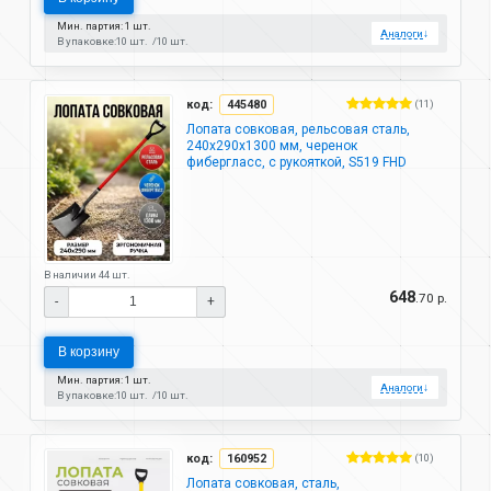
Мин. партия: 1 шт.
Аналоги
↓
В упаковке:
10 шт.
10 шт.
код:
445480
(11)
Лопата совковая, рельсовая сталь,
240х290х1300 мм, черенок
фибергласс, с рукояткой, S519 FHD
В наличии 44 шт.
648
.70 р.
-
+
В корзину
Мин. партия: 1 шт.
Аналоги
↓
В упаковке:
10 шт.
10 шт.
код:
160952
(10)
Лопата совковая, сталь,