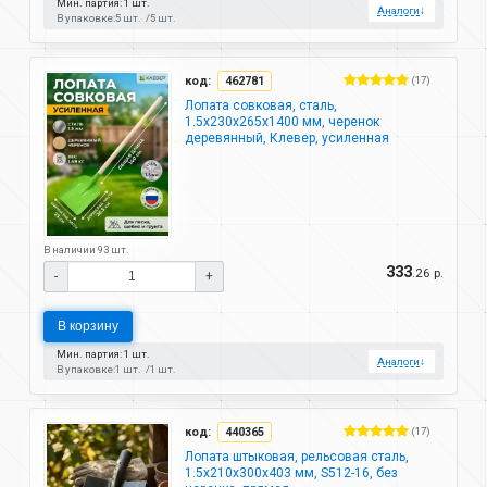
Мин. партия: 1 шт.
Аналоги
↓
В упаковке:
5 шт.
5 шт.
код:
462781
(17)
Лопата совковая, сталь,
1.5х230х265х1400 мм, черенок
деревянный, Клевер, усиленная
В наличии 93 шт.
333
.26 р.
-
+
В корзину
Мин. партия: 1 шт.
Аналоги
↓
В упаковке:
1 шт.
1 шт.
код:
440365
(17)
Лопата штыковая, рельсовая сталь,
1.5х210х300х403 мм, S512-16, без