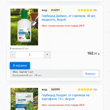
код:
414291
(39)
Гербицид Деймос, от сорняков, 40 мл,
жидкость, Avgust
Мин. сумма заказа этого товара 250 ₽.
В наличии 47 шт.
162
.00 р.
-
+
В корзину
Мин. партия: 1 шт.
Аналоги
↓
В упаковке:
30 шт.
30 шт.
код:
262099
(32)
Гербицид Лазурит, от сорняков на
картофеле, 10 г, Avgust
Мин. сумма заказа этого товара 250 ₽.