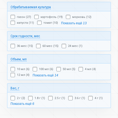
Обрабатываемая культура
газон (27)
картофель (19)
морковь (12)
капуста (11)
томат (10)
Показать ещё
13
Срок годности, мес
36 мес (15)
60 мес (15)
24 мес (1)
Объем, мл
10 мл (6)
100 мл (6)
50 мл (5)
4 мл (4)
12 мл (4)
Показать ещё
14
Вес, г
2 г (2)
1.8 г (1)
2.5 г (1)
3.6 г (1)
4 г (1)
Показать ещё
6