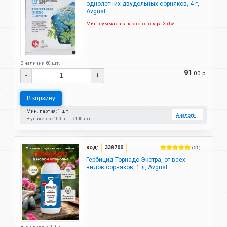
однолетних двудольных сорняков, 4 г,
Avgust
Мин. сумма заказа этого товара 250 ₽.
В наличии 60 шт.
91
.00 р.
-
+
В корзину
Мин. партия: 1 шт.
Аналоги
↓
В упаковке:
100 шт.
100 шт.
код:
338700
(51)
Гербицид Торнадо Экстра, от всех
видов сорняков, 1 л, Avgust
В наличии >100 шт.