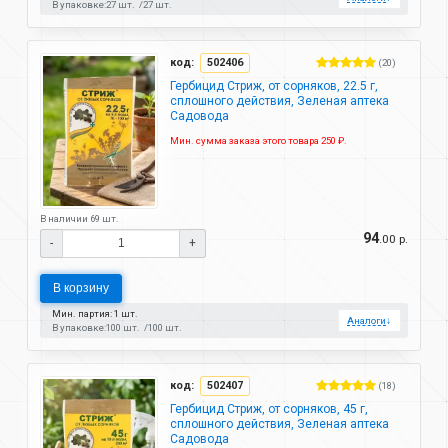
В упаковке:
27 шт.
27 шт.
код:
502406
(20)
Гербицид Стриж, от сорняков, 22.5 г,
сплошного действия, Зеленая аптека
Садовода
Мин. сумма заказа этого товара 250 ₽.
В наличии 69 шт.
94
.00 р.
-
+
В корзину
Мин. партия: 1 шт.
Аналоги
↓
В упаковке:
100 шт.
100 шт.
код:
502407
(18)
Гербицид Стриж, от сорняков, 45 г,
сплошного действия, Зеленая аптека
Садовода