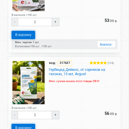
В наличии >100 шт.
53
.00 р.
-
+
В корзину
Мин. партия: 1 шт.
Аналоги
↓
В упаковке:
150 шт.
150 шт.
код:
317637
(114)
Гербицид Деймос, от сорняков на
газонах, 10 мл, Avgust
Мин. сумма заказа этого товара 250 ₽.
В наличии >100 шт.
56
.00 р.
-
+
В корзину