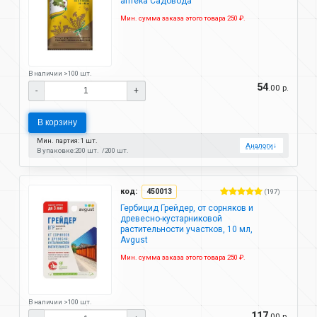
аптека Садовода
Мин. сумма заказа этого товара 250 ₽.
В наличии >100 шт.
54
.00 р.
-
+
В корзину
Мин. партия: 1 шт.
Аналоги
↓
В упаковке:
200 шт.
200 шт.
код:
450013
(197)
Гербицид Грейдер, от сорняков и
древесно-кустарниковой
растительности участков, 10 мл,
Avgust
Мин. сумма заказа этого товара 250 ₽.
В наличии >100 шт.
117
.00 р.