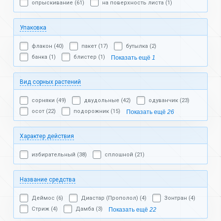
опрыскивание (61)
на поверхность листа (1)
Упаковка
флакон (40)
пакет (17)
бутылка (2)
банка (1)
блистер (1)
Показать ещё
1
Вид сорных растений
сорняки (49)
двудольные (42)
одуванчик (23)
осот (22)
подорожник (15)
Показать ещё
26
Характер действия
избирательный (38)
сплошной (21)
Название средства
Деймос (6)
Диастар (Прополол) (4)
Зонтран (4)
Стриж (4)
Дамба (3)
Показать ещё
22