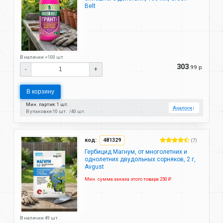
Belt
В наличии >100 шт.
303
.99 р.
-
+
В корзину
Мин. партия: 1 шт.
Аналоги
↓
В упаковке:
10 шт.
40 шт.
код:
481329
(7)
Гербицид Магнум, от многолетних и
однолетних двудольных сорняков, 2 г,
Avgust
Мин. сумма заказа этого товара 250 ₽.
В наличии 49 шт.