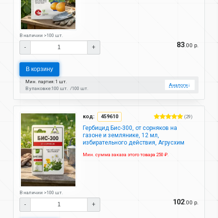
В наличии >100 шт.
83
.00 р.
-
+
В корзину
Мин. партия: 1 шт.
Аналоги
↓
В упаковке:
100 шт.
100 шт.
код:
459610
(29)
Гербицид Бис-300, от сорняков на
газоне и землянике, 12 мл,
избирательного действия, Агрусхим
Мин. сумма заказа этого товара 250 ₽.
В наличии >100 шт.
102
.00 р.
-
+