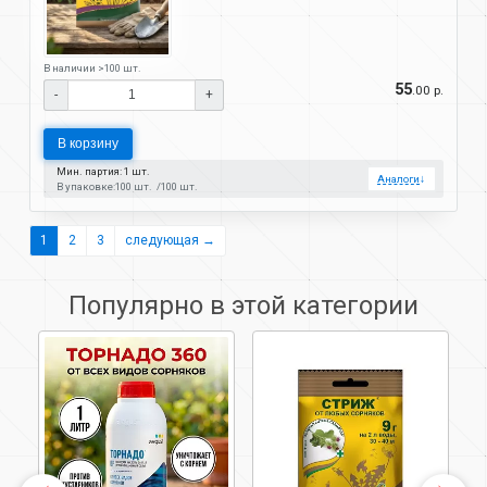
В наличии >100 шт.
55
.00 р.
-
+
В корзину
Мин. партия: 1 шт.
Аналоги
↓
В упаковке:
100 шт.
100 шт.
1
2
3
следующая →
Популярно в этой категории