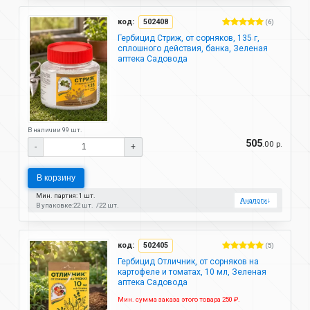
код:
502408
(6)
Гербицид Стриж, от сорняков, 135 г,
сплошного действия, банка, Зеленая
аптека Садовода
В наличии 99 шт.
505
.00 р.
-
+
В корзину
Мин. партия: 1 шт.
Аналоги
↓
В упаковке:
22 шт.
22 шт.
код:
502405
(5)
Гербицид Отличник, от сорняков на
картофеле и томатах, 10 мл, Зеленая
аптека Садовода
Мин. сумма заказа этого товара 250 ₽.