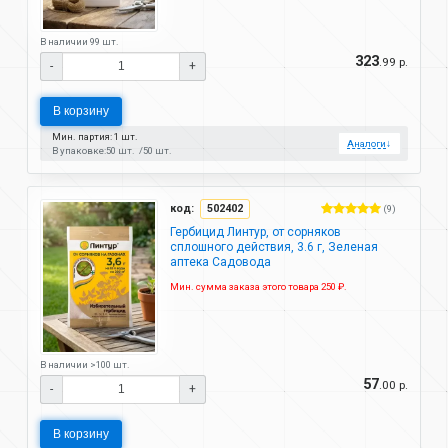
В наличии 99 шт.
323
.99 р.
-
+
В корзину
Мин. партия: 1 шт.
Аналоги
↓
В упаковке:
50 шт.
50 шт.
код:
502402
(9)
Гербицид Линтур, от сорняков
сплошного действия, 3.6 г, Зеленая
аптека Садовода
Мин. сумма заказа этого товара 250 ₽.
В наличии >100 шт.
57
.00 р.
-
+
В корзину