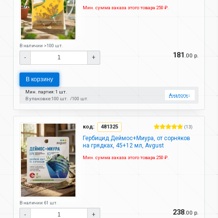
Мин. сумма заказа этого товара 250 ₽.
В наличии >100 шт.
181
.00 р.
-
+
В корзину
Мин. партия: 1 шт.
Аналоги
↓
В упаковке:
100 шт.
100 шт.
код:
481325
(13)
Гербицид Деймос+Миура, от сорняков
на грядках, 45+12 мл, Avgust
Мин. сумма заказа этого товара 250 ₽.
В наличии 61 шт.
238
.00 р.
-
+