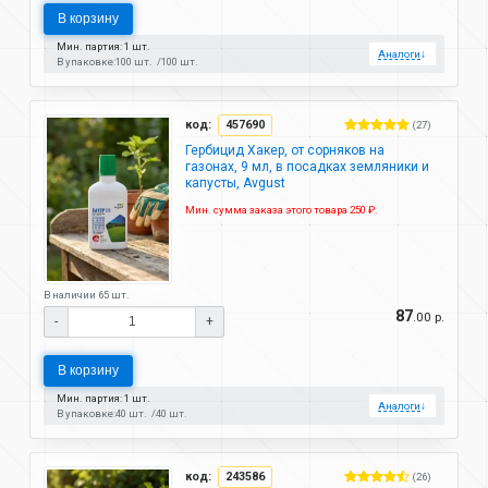
В корзину
Мин. партия: 1 шт.
Аналоги
↓
В упаковке:
100 шт.
100 шт.
код:
457690
(27)
Гербицид Хакер, от сорняков на
газонах, 9 мл, в посадках земляники и
капусты, Avgust
Мин. сумма заказа этого товара 250 ₽.
В наличии 65 шт.
87
.00 р.
-
+
В корзину
Мин. партия: 1 шт.
Аналоги
↓
В упаковке:
40 шт.
40 шт.
код:
243586
(26)