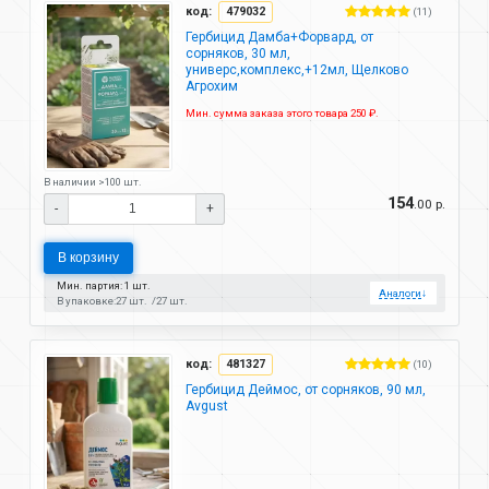
код:
479032
(11)
Гербицид Дамба+Форвард, от
сорняков, 30 мл,
универс,комплекс,+12мл, Щелково
Агрохим
Мин. сумма заказа этого товара 250 ₽.
В наличии >100 шт.
154
.00 р.
-
+
В корзину
Мин. партия: 1 шт.
Аналоги
↓
В упаковке:
27 шт.
27 шт.
код:
481327
(10)
Гербицид Деймос, от сорняков, 90 мл,
Avgust