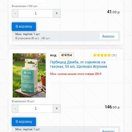
В наличии >100 шт.
41
.00 р.
-
+
В корзину
Мин. партия: 1 шт.
Аналоги
↓
В упаковке:
40 шт.
40 шт.
код:
474754
(21)
Гербицид Дамба, от сорняков на
газонах, 50 мл, Щелково Агрохим
Мин. сумма заказа этого товара 250 ₽.
В наличии 18 шт.
146
.00 р.
-
+
В корзину
Мин. партия: 1 шт.
Аналоги
↓