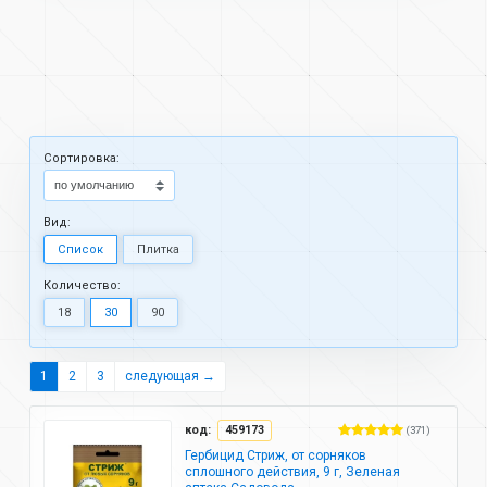
Cортировка:
Вид:
Список
Плитка
Количество:
18
30
90
1
2
3
следующая →
код:
459173
(371)
Гербицид Стриж, от сорняков
сплошного действия, 9 г, Зеленая