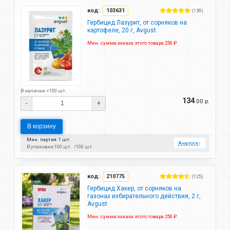
код:
103631
(139)
Гербицид Лазурит, от сорняков на
картофеле, 20 г, Avgust
Мин. сумма заказа этого товара 250 ₽.
В наличии >100 шт.
134
.00 р.
-
+
В корзину
Мин. партия: 1 шт.
Аналоги
↓
В упаковке:
100 шт.
100 шт.
код:
210775
(125)
Гербицид Хакер, от сорняков на
газонах избирательного действия, 2 г,
Avgust
Мин. сумма заказа этого товара 250 ₽.