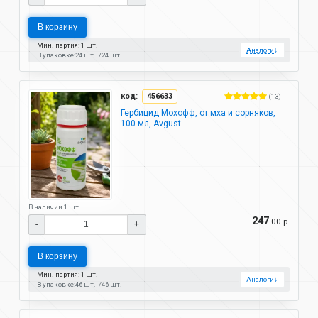
В корзину
Мин. партия: 1 шт.
Аналоги
↓
В упаковке:
24 шт.
24 шт.
код:
456633
(13)
Гербицид Мохофф, от мха и сорняков,
100 мл, Avgust
В наличии 1 шт.
247
.00 р.
-
+
В корзину
Мин. партия: 1 шт.
Аналоги
↓
В упаковке:
46 шт.
46 шт.