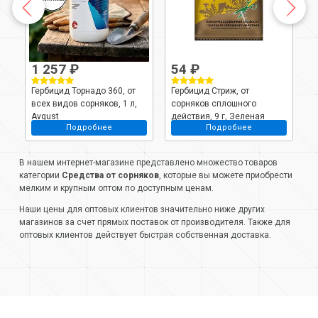
1 257 ₽
54 ₽
1
Гербицид Торнадо 360, от
Гербицид Стриж, от
Г
всех видов сорняков, 1 л,
сорняков сплошного
о
Avgust
действия, 9 г, Зеленая
л
Подробнее
Подробнее
а
аптека Садовода
В нашем интернет-магазине представлено множество товаров
категории
Средства от сорняков
, которые вы можете приобрести
мелким и крупным оптом по доступным ценам.
Наши цены для оптовых клиентов значительно ниже других
магазинов за счет прямых поставок от производителя. Также для
оптовых клиентов действует быстрая собственная доставка.