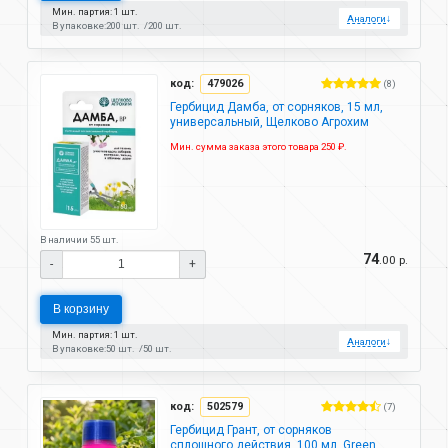
Мин. партия: 1 шт.
Аналоги
↓
В упаковке:
200 шт.
200 шт.
код:
479026
(8)
Гербицид Дамба, от сорняков, 15 мл,
универсальный, Щелково Агрохим
Мин. сумма заказа этого товара 250 ₽.
В наличии 55 шт.
74
.00 р.
-
+
В корзину
Мин. партия: 1 шт.
Аналоги
↓
В упаковке:
50 шт.
50 шт.
код:
502579
(7)
Гербицид Грант, от сорняков
сплошного действия, 100 мл, Green