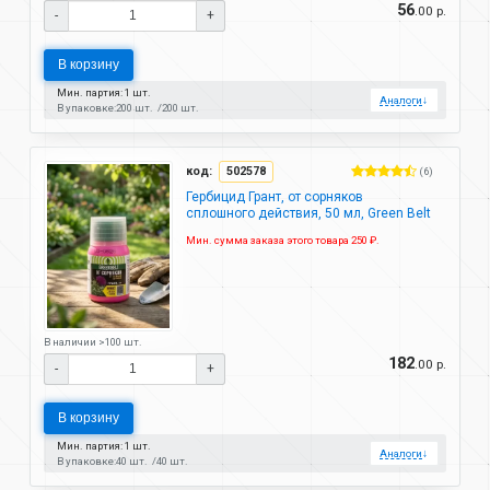
56
.00 р.
-
+
В корзину
Мин. партия: 1 шт.
Аналоги
↓
В упаковке:
200 шт.
200 шт.
код:
502578
(6)
Гербицид Грант, от сорняков
сплошного действия, 50 мл, Green Belt
Мин. сумма заказа этого товара 250 ₽.
В наличии >100 шт.
182
.00 р.
-
+
В корзину
Мин. партия: 1 шт.
Аналоги
↓
В упаковке:
40 шт.
40 шт.