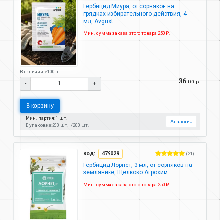
Гербицид Миура, от сорняков на
грядках избирательного действия, 4
мл, Avgust
Мин. сумма заказа этого товара 250 ₽.
В наличии >100 шт.
36
.00 р.
-
+
В корзину
Мин. партия: 1 шт.
Аналоги
↓
В упаковке:
200 шт.
200 шт.
код:
479029
(21)
Гербицид Лорнет, 3 мл, от сорняков на
землянике, Щелково Агрохим
Мин. сумма заказа этого товара 250 ₽.