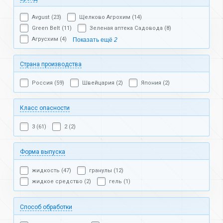
Avgust (23)
Щелково Агрохим (14)
Green Belt (11)
Зеленая аптека Садовода (8)
Агрусхим (4)
Показать ещё
2
Страна производства
Россия (59)
Швейцария (2)
Япония (2)
Класс опасности
3 (61)
2 (2)
Форма выпуска
жидкость (47)
гранулы (12)
жидкое средство (2)
гель (1)
Способ обработки