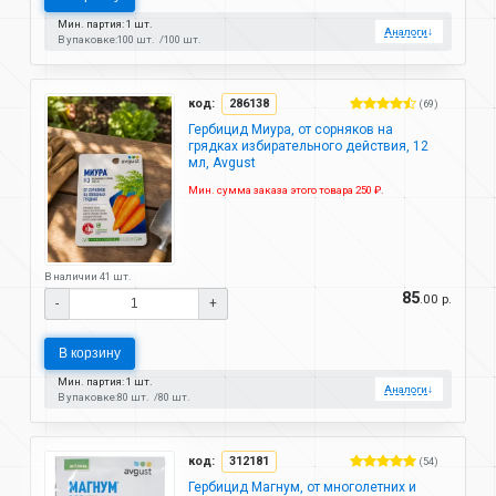
Мин. партия: 1 шт.
Аналоги
↓
В упаковке:
100 шт.
100 шт.
код:
286138
(69)
Гербицид Миура, от сорняков на
грядках избирательного действия, 12
мл, Avgust
Мин. сумма заказа этого товара 250 ₽.
В наличии 41 шт.
85
.00 р.
-
+
В корзину
Мин. партия: 1 шт.
Аналоги
↓
В упаковке:
80 шт.
80 шт.
код:
312181
(54)
Гербицид Магнум, от многолетних и