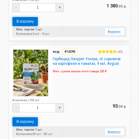
1 380
.05 р.
-
+
В корзину
Мин. партия: 1 шт.
Аналоги
↓
В упаковке:
6 шт.
6 шт.
код:
414295
(45)
Гербицид Лазурит Ультра, от сорняков
на картофеле и томатах, 9 мл, Avgust
Мин. сумма заказа этого товара 250 ₽.
В наличии >100 шт.
93
.00 р.
-
+
В корзину
Мин. партия: 1 шт.
Аналоги
↓
В упаковке:
80 шт.
80 шт.