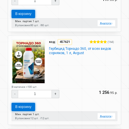
-
+
В корзину
Мин. партия: 1 шт.
Аналоги
↓
В упаковке:
80 шт.
80 шт.
код:
457621
(164)
Гербицид Торнадо 360, от всех видов
сорняков, 1 л, Avgust
В наличии >100 шт.
1 256
.95 р.
-
+
В корзину
Мин. партия: 1 шт.
Аналоги
↓
В упаковке:
12 шт.
12 шт.