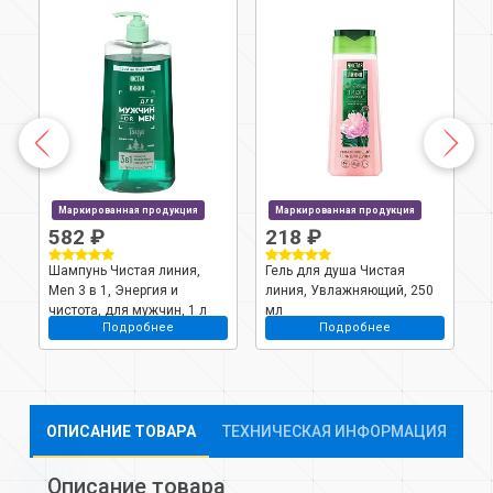
Маркированная продукция
Маркированная продукция
582 ₽
218 ₽
Шампунь Чистая линия,
Гель для душа Чистая
Г
Men 3 в 1, Энергия и
линия, Увлажняющий, 250
л
чистота, для мужчин, 1 л
мл
м
Подробнее
Подробнее
ОПИСАНИЕ ТОВАРА
ТЕХНИЧЕСКАЯ ИНФОРМАЦИЯ
Описание товара