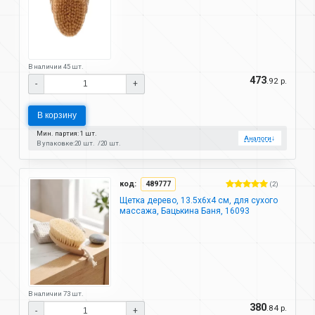
В наличии 45 шт.
473
.92 р.
-
+
В корзину
Мин. партия: 1 шт.
Аналоги
↓
В упаковке:
20 шт.
20 шт.
код:
489777
(2)
Щетка дерево, 13.5х6х4 см, для сухого
массажа, Бацькина Баня, 16093
В наличии 73 шт.
380
.84 р.
-
+