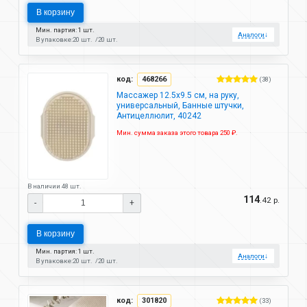
В корзину
Мин. партия: 1 шт.
Аналоги
↓
В упаковке:
20 шт.
20 шт.
код:
468266
(38)
Массажер 12.5х9.5 см, на руку,
универсальный, Банные штучки,
Антицеллюлит, 40242
Мин. сумма заказа этого товара 250 ₽.
В наличии 48 шт.
114
.42 р.
-
+
В корзину
Мин. партия: 1 шт.
Аналоги
↓
В упаковке:
20 шт.
20 шт.
код:
301820
(33)