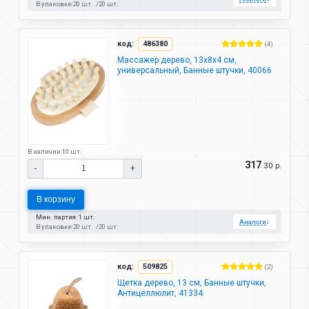
В упаковке:
20 шт.
20 шт.
код:
486380
(4)
Массажер дерево, 13х8х4 см,
универсальный, Банные штучки, 40066
В наличии 10 шт.
317
.30 р.
-
+
В корзину
Мин. партия: 1 шт.
Аналоги
↓
В упаковке:
20 шт.
20 шт.
код:
509825
(2)
Щетка дерево, 13 см, Банные штучки,
Антицеллюлит, 41334