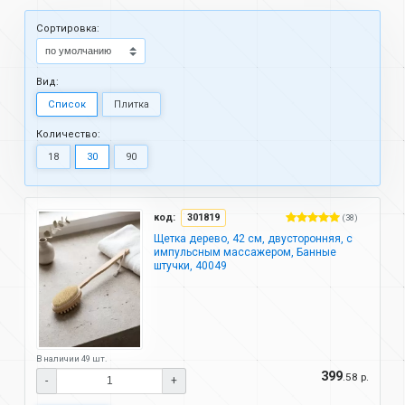
Cортировка:
Вид:
Список
Плитка
Количество:
18
30
90
код:
301819
(38)
Щетка дерево, 42 см, двусторонняя, с
импульсным массажером, Банные
штучки, 40049
В наличии 49 шт.
399
.58 р.
-
+