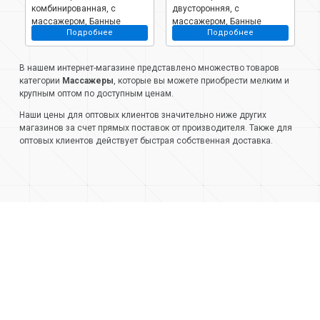
ые
комбинированная, с
двусторонняя, с
д
массажером, Банные
массажером, Банные
и
Подробнее
Подробнее
штучки, 40030
штучки, 40029
Б
В нашем интернет-магазине представлено множество товаров
категории
Массажеры
, которые вы можете приобрести мелким и
крупным оптом по доступным ценам.
Наши цены для оптовых клиентов значительно ниже других
магазинов за счет прямых поставок от производителя. Также для
оптовых клиентов действует быстрая собственная доставка.