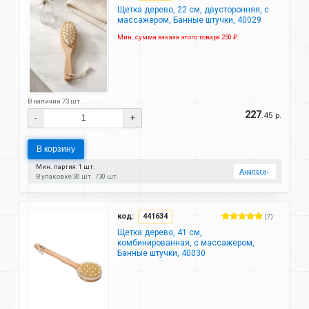
Щетка дерево, 22 см, двусторонняя, с
массажером, Банные штучки, 40029
Мин. сумма заказа этого товара 250 ₽.
В наличии 73 шт.
227
.45 р.
-
+
В корзину
Мин. партия: 1 шт.
Аналоги
↓
В упаковке:
30 шт.
30 шт.
код:
441634
(7)
Щетка дерево, 41 см,
комбинированная, с массажером,
Банные штучки, 40030