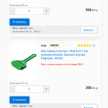
В наличии 49 шт.
504
.84 р.
-
+
В корзину
Мин. партия: 1 шт.
Аналоги
↓
В упаковке:
30 шт.
30 шт.
код:
468265
(6)
Массажер пластик, 18х8.5х3.2 см,
универсальный, Банные штучки,
Рефлекс, 40303
Мин. сумма заказа этого товара 250 ₽.
В наличии 10 шт.
200
.26 р.
-
+
В корзину
Мин. партия: 1 шт.
Аналоги
↓