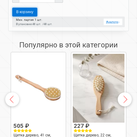
В корзину
Мин. партия: 1 шт.
Аналоги
↓
В упаковке:
48 шт.
48 шт.
Популярно в этой категории
505 ₽
227 ₽
Щетка дерево, 41 см,
Щетка дерево, 22 см,
Щ