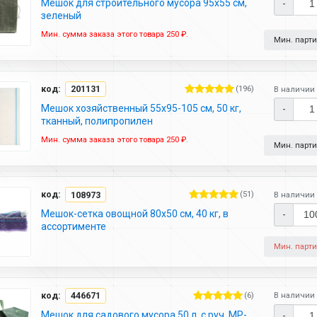
Мешок для строительного мусора 95х55 см,
-
зеленый
Мин. сумма заказа этого товара 250 ₽.
Мин. партия
код:
201131
(196)
В наличии 
Мешок хозяйственный 55х95-105 см, 50 кг,
-
тканный, полипропилен
Мин. сумма заказа этого товара 250 ₽.
Мин. партия
код:
108973
(51)
В наличии 
Мешок-сетка овощной 80х50 см, 40 кг, в
-
ассортименте
Мин. парти
код:
446671
(6)
В наличии 
Мешок для садового мусора 50 л, с руч, МР-
-