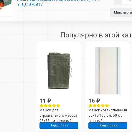
У, ДС.070817
Мин. партия
Популярно в этой ка
11 ₽
16 ₽
Мешок для
Мешок хозяйственный
строительного мусора
55х95-105 см, 50 кг,
95х55 см, зеленый
тканный,
Подробнее
Подробнее
полипропилен