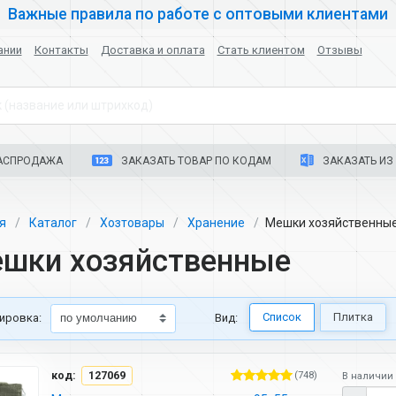
Важные правила по работе с оптовыми клиентами
ании
Контакты
Доставка и оплата
Стать клиентом
Отзывы
 (название или штрихкод)
АСПРОДАЖА
ЗАКАЗАТЬ ТОВАР ПО КОДАМ
ЗАКАЗАТЬ ИЗ 
ая
Каталог
Хозтовары
Хранение
Мешки хозяйственны
шки хозяйственные
Список
Плитка
ировка:
Вид:
код:
127069
(748)
В наличии 