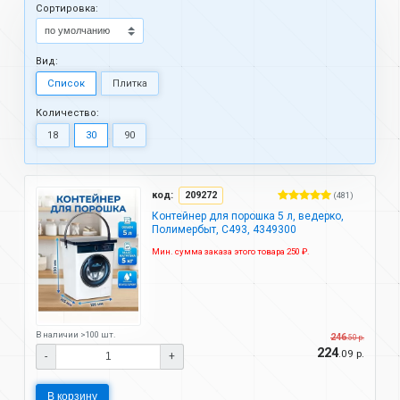
Cортировка:
Вид:
Список
Плитка
Количество:
18
30
90
код:
209272
(481)
Контейнер для порошка 5 л, ведерко,
Полимербыт, С493, 4349300
Мин. сумма заказа этого товара 250 ₽.
В наличии >100 шт.
246
.50 р.
224
.09 р.
-
+
В корзину