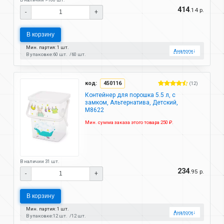
414
.14 р.
-
+
В корзину
Мин. партия: 1 шт.
Аналоги
↓
В упаковке:
60 шт.
60 шт.
код:
450116
(12)
Контейнер для порошка 5.5 л, с
замком, Альтернатива, Детский,
М8622
Мин. сумма заказа этого товара 250 ₽.
В наличии 31 шт.
234
.95 р.
-
+
В корзину
Мин. партия: 1 шт.
Аналоги
↓
В упаковке:
12 шт.
12 шт.