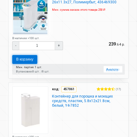
26х11.3х27, Полимербыт, 436469300
Мин. сумма заказа этого товара 250 ₽.
В наличии >100 шт.
239
.64 р.
-
+
В корзину
Мин. партия: 1 шт.
Аналоги
↓
В упаковке:
8 шт.
8 шт.
код:
457061
(17)
Контейнер для порошка и моющих
средств, пластик, 5.8х12х21.8см,
белый, Y4-7852
В наличии >100 шт.