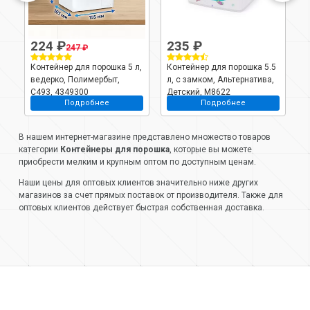
224 ₽
235 ₽
247 ₽
л,
Контейнер для порошка 5 л,
Контейнер для порошка 5.5
К
ведерко, Полимербыт,
л, с замком, Альтернатива,
2
С493, 4349300
Детский, М8622
4
Подробнее
Подробнее
В нашем интернет-магазине представлено множество товаров
категории
Контейнеры для порошка
, которые вы можете
приобрести мелким и крупным оптом по доступным ценам.
Наши цены для оптовых клиентов значительно ниже других
магазинов за счет прямых поставок от производителя. Также для
оптовых клиентов действует быстрая собственная доставка.