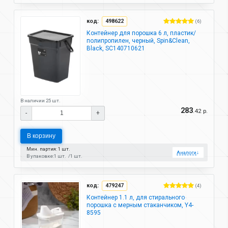
код:
498622
(6)
Контейнер для порошка 6 л, пластик/
полипропилен, черный, Spin&Clean,
Black, SC140710621
В наличии 25 шт.
283
.42 р.
-
+
В корзину
Мин. партия: 1 шт.
Аналоги
↓
В упаковке:
1 шт.
1 шт.
код:
479247
(4)
Контейнер 1.1 л, для стирального
порошка с мерным стаканчиком, Y4-
8595