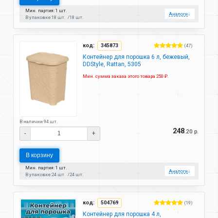
Мин. партия: 1 шт.
Аналоги
↓
В упаковке:
18 шт.
18 шт.
код:
345873
(47)
Контейнер для порошка 6 л, бежевый,
DDStyle, Rattan, 5305
Мин. сумма заказа этого товара 250 ₽.
В наличии 94 шт.
248
.20 р.
-
+
В корзину
Мин. партия: 1 шт.
Аналоги
↓
В упаковке:
24 шт.
24 шт.
код:
504769
(19)
Контейнер для порошка 4 л,