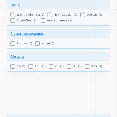
Бренд
Другие бренды (2)
Полимербыт (2)
DDStyle (1)
Spin&Clean (1)
Альтернатива (1)
Страна производства
Россия (5)
Китай (2)
Объем, л
6 л (2)
1.1 л (1)
4 л (1)
5 л (1)
5.5 л (1)