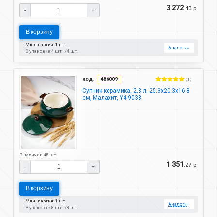
3 272
.40 р.
-
+
В корзину
Мин. партия: 1 шт.
Аналоги
↓
В упаковке:
4 шт.
4 шт.
код:
486009
(1)
Супник керамика, 2.3 л, 25.3х20.3х16.8
см, Малахит, Y4-9038
В наличии 45 шт.
1 351
.27 р.
-
+
В корзину
Мин. партия: 1 шт.
Аналоги
↓
В упаковке:
8 шт.
8 шт.