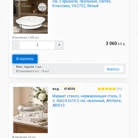
см, с крышкой, овальный, Daniks,
Классика, Y4-2752, белый
В наличии >100 шт.
3 060
.63 р.
-
+
В корзину
Мин. партия: 1 шт.
Аналоги
↓
В упаковке:
4 шт.
4 шт.
код:
414504
(11)
Мармит стекло, нержавеющая сталь, 3
л, 44x24.5x16.5 см, овальный, Attribute,
ABI010
В наличии 14 шт.