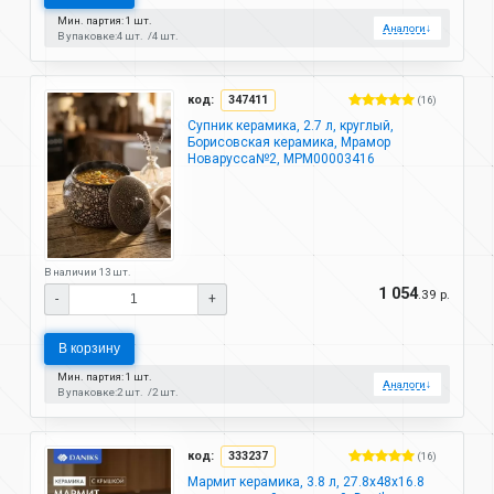
Мин. партия: 1 шт.
Аналоги
↓
В упаковке:
4 шт.
4 шт.
код:
347411
(16)
Супник керамика, 2.7 л, круглый,
Борисовская керамика, Мрамор
Новарусса№2, МРМ00003416
В наличии 13 шт.
1 054
.39 р.
-
+
В корзину
Мин. партия: 1 шт.
Аналоги
↓
В упаковке:
2 шт.
2 шт.
код:
333237
(16)
Мармит керамика, 3.8 л, 27.8х48х16.8