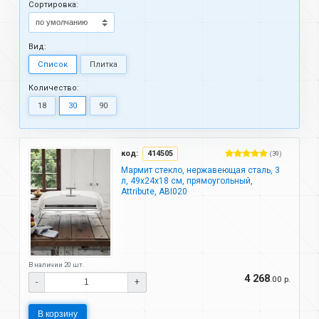
Cортировка:
Вид:
Список
Плитка
Количество:
18
30
90
код:
414505
(39)
Мармит стекло, нержавеющая сталь, 3
л, 49х24х18 см, прямоугольный,
Attribute, ABI020
В наличии 20 шт.
4 268
.00 р.
-
+
В корзину