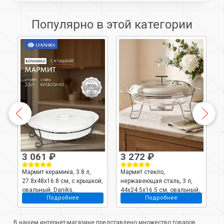
Популярно в этой категории
3 061 ₽
3 272 ₽
4
Мармит керамика, 3.8 л,
Мармит стекло,
М
27.8х48х16.8 см, с крышкой,
нержавеющая сталь, 3 л,
н
овальный, Daniks,
44x24.5x16.5 см, овальный,
4
Подробнее
Подробнее
Классика, Y4-2752, белый
Attribute, ABI010
п
A
В нашем интернет-магазине представлено множество товаров