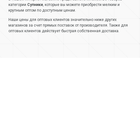
категории
Супники
, которые вы можете приобрести мелким и
крупным оптом по доступным ценам.
Наши цены для оптовых клиентов значительно ниже других
магазинов за счет прямых поставок от производителя. Также для
оптовых клиентов действует быстрая собственная доставка.
+7 (499) 404-05-66
+7 (473) 220-42-20
О компании
Контакты
Доставка и оплата
Стать клиентом