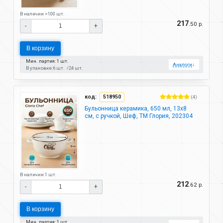
В наличии >100 шт.
217
.50 р.
-
+
В корзину
Мин. партия: 1 шт.
Аналоги
↓
В упаковке:
6 шт.
24 шт.
код:
518950
(4)
Бульонница керамика, 650 мл, 13х8
см, с ручкой, Шеф, ТМ Глория, 202304
В наличии 1 шт.
212
.62 р.
-
+
В корзину
Мин. партия: 1 шт.