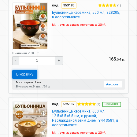
код:
353180
(1)
Бульонница керамика, 550 мл, 828205,
в ассортименте
Мин. сумма заказа этого товара 250 ₽.
В наличии >100 шт.
165
.54 р.
-
+
В корзину
Мин. партия: 1 шт.
Аналоги
↓
В упаковке:
24 шт.
24 шт.
код:
525132
(1)
НОВИНКА
Бульонница керамика, 600 мл,
12.5х8.5х6.8 см, с ручкой,
Наслаждайся этим днем, Y4-13581, в
ассортименте
Мин. сумма заказа этого товара 250 ₽.