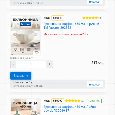
Аналоги
↓
В упаковке:
24 шт.
24 шт.
код:
516511
(3)
Бульонница фарфор, 650 мл, с ручкой,
ТМ Глория, 202352
Мин. сумма заказа этого товара 250 ₽.
В наличии >100 шт.
217
.50 р.
-
+
В корзину
Мин. партия: 1 шт.
Аналоги
↓
В упаковке:
6 шт.
24 шт.
код:
530797
(2)
НОВИНКА
Бульонница фарфор, 450 мл, Лэйна,
Jewel, ПС0069-37