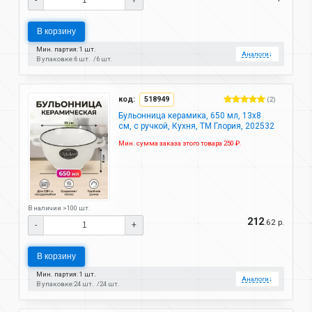
В корзину
Мин. партия: 1 шт.
Аналоги
↓
В упаковке:
6 шт.
6 шт.
код:
518949
(2)
Бульонница керамика, 650 мл, 13х8
см, с ручкой, Кухня, ТМ Глория, 202532
Мин. сумма заказа этого товара 250 ₽.
В наличии >100 шт.
212
.62 р.
-
+
В корзину
Мин. партия: 1 шт.
Аналоги
↓
В упаковке:
24 шт.
24 шт.