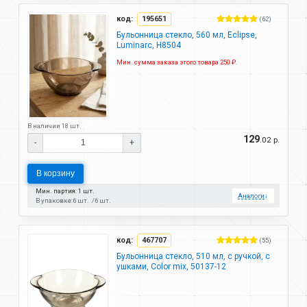
код:
195651
(62)
Бульонница стекло, 560 мл, Eclipse,
Luminarc, Н8504
Мин. сумма заказа этого товара 250 ₽.
В наличии 18 шт.
129
.02 р.
-
+
В корзину
Мин. партия: 1 шт.
Аналоги
↓
В упаковке:
6 шт.
6 шт.
код:
467707
(55)
Бульонница стекло, 510 мл, с ручкой, с
ушками, Color mix, 50137-12