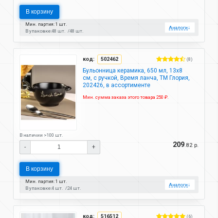
В корзину
Мин. партия: 1 шт.
Аналоги
↓
В упаковке:
48 шт.
48 шт.
код:
502462
(8)
Бульонница керамика, 650 мл, 13х8
см, с ручкой, Время ланча, ТМ Глория,
202426, в ассортименте
Мин. сумма заказа этого товара 250 ₽.
В наличии >100 шт.
209
.82 р.
-
+
В корзину
Мин. партия: 1 шт.
Аналоги
↓
В упаковке:
4 шт.
24 шт.
код:
516512
(6)