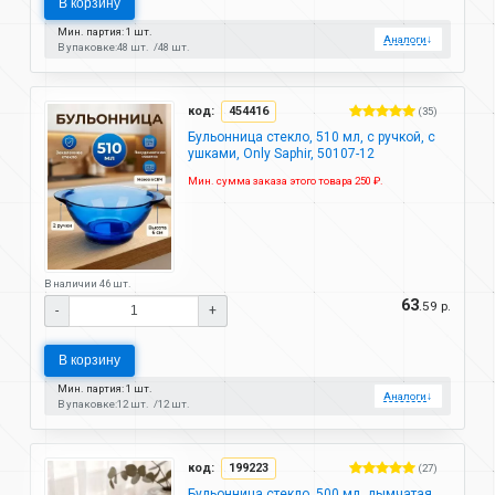
В корзину
Мин. партия: 1 шт.
Аналоги
↓
В упаковке:
48 шт.
48 шт.
код:
454416
(35)
Бульонница стекло, 510 мл, с ручкой, с
ушками, Only Saphir, 50107-12
Мин. сумма заказа этого товара 250 ₽.
В наличии 46 шт.
63
.59 р.
-
+
В корзину
Мин. партия: 1 шт.
Аналоги
↓
В упаковке:
12 шт.
12 шт.
код:
199223
(27)
Бульонница стекло, 500 мл, дымчатая,