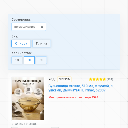
Cортировка:
Вид:
Список
Плитка
Количество:
18
30
90
код:
175916
(104)
Бульонница стекло, 510 мл, с ручкой, с
ушками, дымчатая, IL Primo, 62007
Мин. сумма заказа этого товара 250 ₽.
В наличии >100 шт.