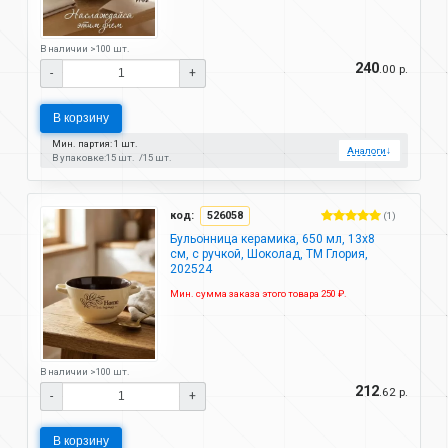
В наличии >100 шт.
240
.00 р.
-
+
В корзину
Мин. партия: 1 шт.
Аналоги
↓
В упаковке:
15 шт.
15 шт.
код:
526058
(1)
Бульонница керамика, 650 мл, 13х8
см, с ручкой, Шоколад, ТМ Глория,
202524
Мин. сумма заказа этого товара 250 ₽.
В наличии >100 шт.
212
.62 р.
-
+
В корзину