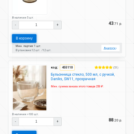
В наличии 5 шт.
43
.71 р.
-
+
В корзину
Мин. партия: 1 шт.
Аналоги
↓
В упаковке:
12 шт.
12 шт.
код:
455110
(51)
Бульонница стекло, 500 мл, с ручкой,
Daniks, SW11, прозрачная
Мин. сумма заказа этого товара 250 ₽.
В наличии >100 шт.
88
.20 р.
-
+