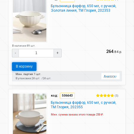
Бульонница фарфор, 650 мл, с ручкой,
Золотая линия, ТМ Глория, 202353
В наличии 89 шт.
264
.84 р.
-
+
В корзину
Мин. партия: 1 шт.
Аналоги
↓
В упаковке:
24 шт.
24 шт.
код:
506643
(5)
Бульонница фарфор, 650 мл, с ручкой,
ТМ Глория, 202355
Мин. сумма заказа этого товара 250 ₽.