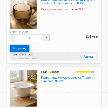
Jumbo Eclipse, Luminarc, H9152
Мин. сумма заказа этого товара 250 ₽.
В наличии 34 шт.
201
.98 р.
-
+
В корзину
Мин. партия: 1 шт.
Аналоги
↓
В упаковке:
6 шт.
6 шт.
код:
306260
(18)
Бульонница стеклокерамика, Trianon,
Luminarc, N8720