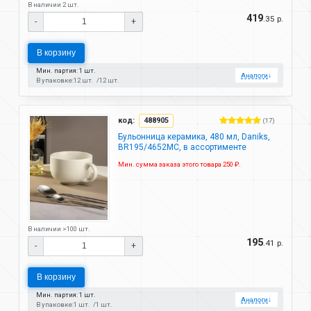
В наличии 2 шт.
419
.35 р.
-
+
В корзину
Мин. партия: 1 шт.
Аналоги
↓
В упаковке:
12 шт.
12 шт.
код:
488905
(17)
Бульонница керамика, 480 мл, Daniks,
BR195/4652MC, в ассортименте
Мин. сумма заказа этого товара 250 ₽.
В наличии >100 шт.
195
.41 р.
-
+
В корзину
Мин. партия: 1 шт.
Аналоги
↓
В упаковке:
1 шт.
1 шт.