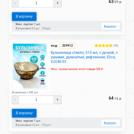
63
.59 р.
-
+
В корзину
Мин. партия: 1 шт.
Аналоги
↓
В упаковке:
12 шт.
12 шт.
код:
259912
(79)
Бульонница стекло, 510 мл, с ручкой, с
ушками, дымчатый, рифленная, Elica,
62046-03
Мин. сумма заказа этого товара 250 ₽.
В наличии >100 шт.
64
.16 р.
-
+
В корзину
Мин. партия: 1 шт.
Аналоги
↓
В упаковке:
12 шт.
12 шт.