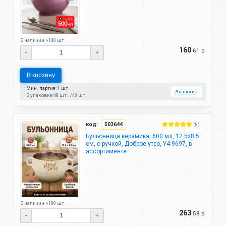
В наличии >100 шт.
160
.61 р.
-
+
В корзину
Мин. партия: 1 шт.
Аналоги
↓
В упаковке:
48 шт.
48 шт.
код:
503644
(8)
Бульонница керамика, 600 мл, 12.5х8.5
см, с ручкой, Доброе утро, Y4-9697, в
ассортименте
В наличии >100 шт.
263
.58 р.
-
+