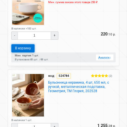
Мин. сумма заказа этого товара 250 ₽.
В наличии >100 шт.
220
.10 р.
-
+
В корзину
Мин. партия: 1 шт.
Аналоги
↓
В упаковке:
48 шт.
48 шт.
код:
524784
(2)
Бульонница керамика, 4 шт, 650 мл, с
ручкой, металлическая подставка,
Геометрия, ТМ Глория, 202528
В наличии 1 шт.
1 255
.28 р.
-
+