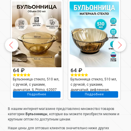
64 ₽
64 ₽
4
Бульонница стекло, 510 мл,
Бульонница стекло, 510 мл,
Б
с ручкой, с ушками,
с ручкой, с ушками,
с
м
дымчатая, IL Primo, 62007
дымчатый, рифленная,
m
Подробнее
Подробнее
Elica, 62046-03
В нашем интернет-магазине представлено множество товаров
категории
Бульонницы
, которые вы можете приобрести мелким и
крупным оптом по доступным ценам.
Наши цены для оптовых клиентов значительно ниже других