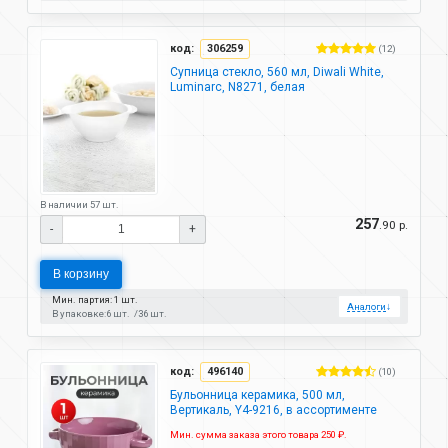
код:
306259
(12)
Супница стекло, 560 мл, Diwali White,
Luminarc, N8271, белая
В наличии 57 шт.
257
.90 р.
-
+
В корзину
Мин. партия: 1 шт.
Аналоги
↓
В упаковке:
6 шт.
36 шт.
код:
496140
(10)
Бульонница керамика, 500 мл,
Вертикаль, Y4-9216, в ассортименте
Мин. сумма заказа этого товара 250 ₽.