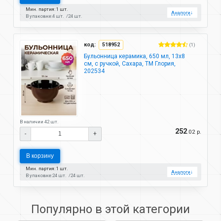
Мин. партия: 1 шт.
Аналоги
↓
В упаковке:
4 шт.
24 шт.
код:
518952
(1)
Бульонница керамика, 650 мл, 13х8
см, с ручкой, Сахара, ТМ Глория,
202534
В наличии 42 шт.
252
.02 р.
-
+
В корзину
Мин. партия: 1 шт.
Аналоги
↓
В упаковке:
24 шт.
24 шт.
Популярно в этой категории