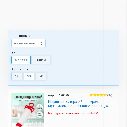
Cортировка:
Вид:
Список
Плитка
Количество:
18
30
90
код:
170775
(37)
Шприц кондитерский для крема,
Мультидом, Н80-3/JH80-2, 8 насадок
Мин. сумма заказа этого товара 250 ₽.