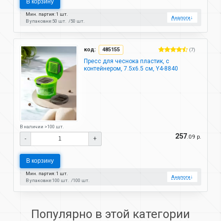
В корзину
Мин. партия: 1 шт.
Аналоги
↓
В упаковке:
50 шт.
50 шт.
код:
485155
(7)
Пресс для чеснока пластик, с
контейнером, 7.5х6.5 см, Y4-8840
В наличии >100 шт.
257
.09 р.
-
+
В корзину
Мин. партия: 1 шт.
Аналоги
↓
В упаковке:
100 шт.
100 шт.
Популярно в этой категории