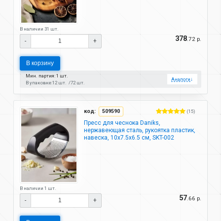
В наличии 31 шт.
378
.72 р.
-
+
В корзину
Мин. партия: 1 шт.
Аналоги
↓
В упаковке:
12 шт.
72 шт.
код:
509590
(15)
Пресс для чеснока Daniks,
нержавеющая сталь, рукоятка пластик,
навеска, 10х7.5х6.5 см, SKT-002
В наличии 1 шт.
57
.66 р.
-
+