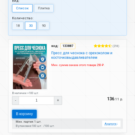
Вид:
Список
Плитка
Количество:
18
30
90
код:
133887
(218)
Пресс для чеснока с орехоколом и
косточковыдавливателем
Мин. сумма заказа этого товара 250 ₽.
В наличии >100 шт.
136
.11 р.
-
+
В корзину
Мин. партия: 1 шт.
Аналоги
↓
В упаковке:
100 шт.
100 шт.