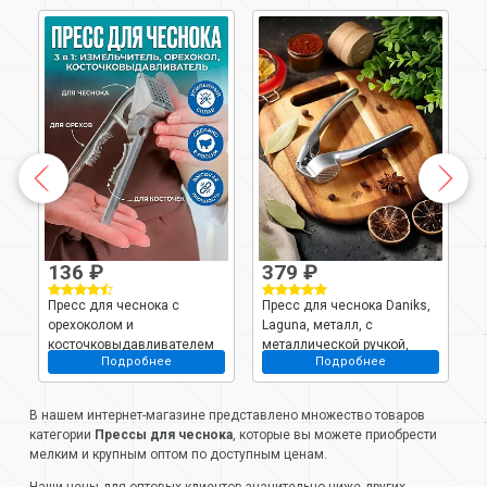
136 ₽
379 ₽
к,
Пресс для чеснока с
Пресс для чеснока Daniks,
П
орехоколом и
Laguna, металл, с
D
косточковыдавливателем
металлической ручкой,
п
Подробнее
Подробнее
хром, S-Z90714
В нашем интернет-магазине представлено множество товаров
категории
Прессы для чеснока
, которые вы можете приобрести
мелким и крупным оптом по доступным ценам.
Наши цены для оптовых клиентов значительно ниже других