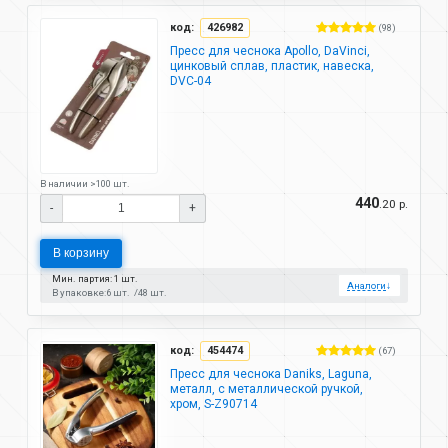
код:
426982
(98)
Пресс для чеснока Apollo, DaVinci,
цинковый сплав, пластик, навеска,
DVC-04
В наличии >100 шт.
440
.20 р.
-
+
В корзину
Мин. партия: 1 шт.
Аналоги
↓
В упаковке:
6 шт.
48 шт.
код:
454474
(67)
Пресс для чеснока Daniks, Laguna,
металл, с металлической ручкой,
хром, S-Z90714