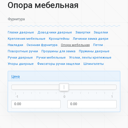
Опора мебельная
Фурнитура
Глазки дверные
Доводчики дверные
Завертки
Защелки
Крепления мебельные
Кронштейны
Личинки замка двери
Накладки
Оконная фурнитура
Опора мебельная
Петли
Поворотные ручки
Проушины для замка
Пружины дверные
Ручки дверные
Ручки мебельные
Уголки, ленты крепежные
Упоры дверные
Фиксаторы ручки защелки
Шпингалеты
Цена
-1
0
1