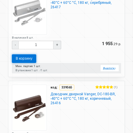
-40°C + 60°C °C, 180 кг, серебряный,
26417
В наличии 8 шт.
1 955
.29 р.
-
+
В корзину
Мин. партия: 1 шт.
Аналоги
↓
В упаковке:
1 шт.
1 шт.
код:
339565
(1)
Доводчик дверной Vanger, DC-180-BR,
-40°C + 60°C °C, 180 кг, коричневый,
26416