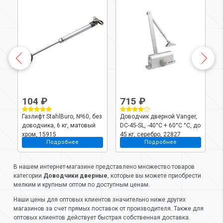
104 ₽
715 ₽
Газлифт StahlBuro, №60, без
Доводчик дверной Vanger,
Д
 +
доводчика, 6 кг, матовый
DC-45-SL, -40°C + 60°C °C, до
D
хром, 15915
45 кг, серебро, 22827
6
Подробнее
Подробнее
В нашем интернет-магазине представлено множество товаров
категории
Доводчики дверные
, которые вы можете приобрести
мелким и крупным оптом по доступным ценам.
Наши цены для оптовых клиентов значительно ниже других
магазинов за счет прямых поставок от производителя. Также для
оптовых клиентов действует быстрая собственная доставка.