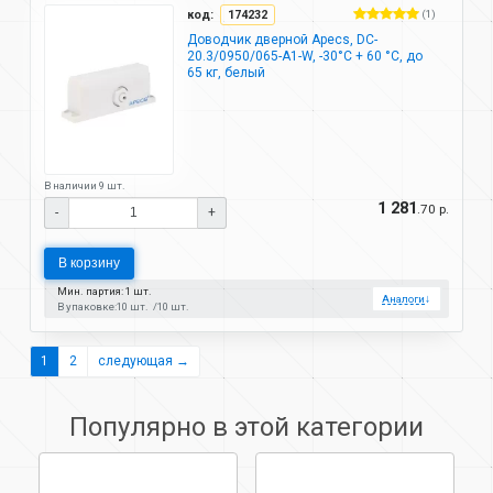
код:
174232
(1)
Доводчик дверной Apecs, DC-
20.3/0950/065-A1-W, -30°C + 60 °C, до
65 кг, белый
В наличии 9 шт.
1 281
.70 р.
-
+
В корзину
Мин. партия: 1 шт.
Аналоги
↓
В упаковке:
10 шт.
10 шт.
1
2
следующая →
Популярно в этой категории