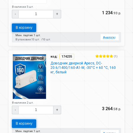
В наличии 5 шт.
1 234
.93 р.
-
+
В корзину
Мин. партия: 1 шт.
Аналоги
↓
В упаковке:
10 шт.
10 шт.
код:
174235
(1)
Доводчик дверной Apecs, DC-
20.6/1400/160-A1-W, -30°C + 60 °C, 160
кг, белый
В наличии 2 шт.
3 264
.58 р.
-
+
В корзину
Мин. партия: 1 шт.