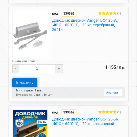
код:
339563
(1)
Доводчик дверной Vanger, DC-120-SL,
-40°C + 60°C °C, 120 кг, серебряный,
26414
В наличии 37 шт.
1 155
.15 р.
-
+
В корзину
Мин. партия: 1 шт.
Аналоги
↓
В упаковке:
10 шт.
10 шт.
код:
339562
(1)
Доводчик дверной Vanger, DC-120-BR,
-40°C + 60°C °C, 120 кг, коричневый