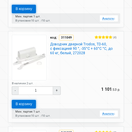
В корзину
Мин. партия: 1 шт.
Аналоги
↓
В упаковке:
10 шт.
10 шт.
код:
311049
(4)
Доводчик дверной Trodos, TD-60,
с фиксацией 90 °, -35°C + 60°C °C, до
60 кг, белый, 272028
В наличии 2 шт.
1 101
.53 р.
-
+
В корзину
Мин. партия: 1 шт.
Аналоги
↓
В упаковке:
10 шт.
10 шт.