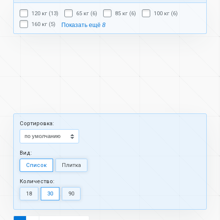
120 кг (13)
65 кг (6)
85 кг (6)
100 кг (6)
160 кг (5)
Показать ещё
8
Cортировка:
Вид:
Список
Плитка
Количество:
18
30
90