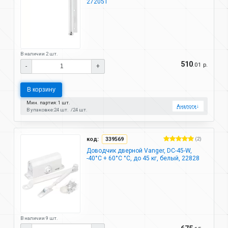
272051
В наличии 2 шт.
510
.01 р.
-
+
В корзину
Мин. партия: 1 шт.
Аналоги
↓
В упаковке:
24 шт.
24 шт.
код:
339569
(2)
Доводчик дверной Vanger, DC-45-W,
-40°C + 60°C °C, до 45 кг, белый, 22828
В наличии 9 шт.