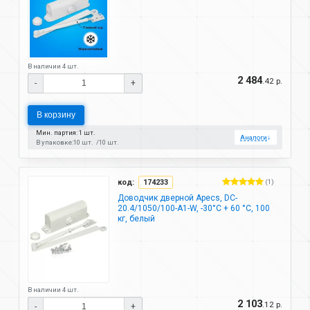
В наличии 4 шт.
2 484
.42 р.
-
+
В корзину
Мин. партия: 1 шт.
Аналоги
↓
В упаковке:
10 шт.
10 шт.
код:
174233
(1)
Доводчик дверной Apecs, DC-
20.4/1050/100-A1-W, -30°C + 60 °C, 100
кг, белый
В наличии 4 шт.
2 103
.12 р.
-
+