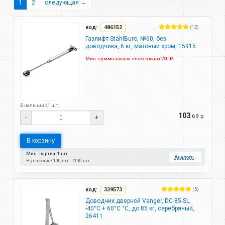
1
2
следующая →
код:
486152
(12)
Газлифт StahlBuro, №60, без
доводчика, 6 кг, матовый хром, 15915
Мин. сумма заказа этого товара 250 ₽.
В наличии 41 шт.
103
.69 р.
-
+
В корзину
Мин. партия: 1 шт.
Аналоги
↓
В упаковке:
100 шт.
100 шт.
код:
339573
(5)
Доводчик дверной Vanger, DC-85-SL,
-40°C + 60°C °C, до 85 кг, серебряный,
26411