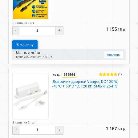
В наличии 9 шт.
1 155
.15 р.
-
+
В корзину
Мин. партия: 1 шт.
Аналоги
↓
В упаковке:
10 шт.
10 шт.
код:
339564
(1)
Доводчик дверной Vanger, DC-120-W,
-40°C + 60°C °C, 120 кг, белый, 26415
В наличии 21 шт.
1 157
.63 р.
-
+