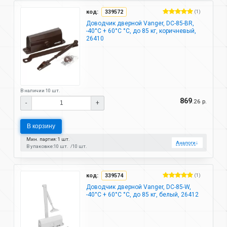
код:
339572
(1)
Доводчик дверной Vanger, DC-85-BR,
-40°C + 60°C °C, до 85 кг, коричневый,
26410
В наличии 10 шт.
869
.26 р.
-
+
В корзину
Мин. партия: 1 шт.
Аналоги
↓
В упаковке:
10 шт.
10 шт.
код:
339574
(1)
Доводчик дверной Vanger, DC-85-W,
-40°C + 60°C °C, до 85 кг, белый, 26412