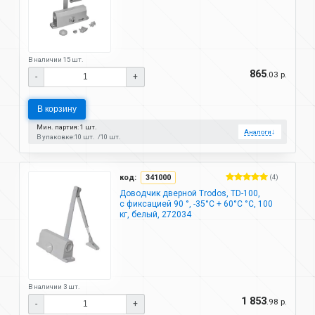
В наличии 15 шт.
865
.03 р.
-
+
В корзину
Мин. партия: 1 шт.
Аналоги
↓
В упаковке:
10 шт.
10 шт.
код:
341000
(4)
Доводчик дверной Trodos, TD-100,
с фиксацией 90 °, -35°C + 60°C °C, 100
кг, белый, 272034
В наличии 3 шт.
1 853
.98 р.
-
+