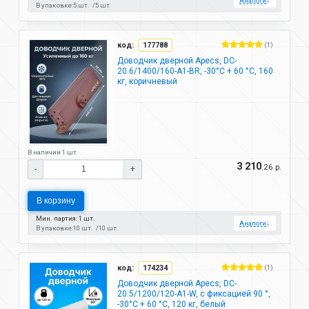
Аналоги
↓
В упаковке:
5 шт.
5 шт.
код:
177788
(1)
Доводчик дверной Apecs, DC-
20.6/1400/160-А1-BR, -30°C + 60 °C, 160
кг, коричневый
В наличии 1 шт.
3 210
.26 р.
-
+
В корзину
Мин. партия: 1 шт.
Аналоги
↓
В упаковке:
10 шт.
10 шт.
код:
174234
(1)
Доводчик дверной Apecs, DC-
20.5/1200/120-A1-W, с фиксацией 90 °,
-30°C + 60 °C, 120 кг, белый