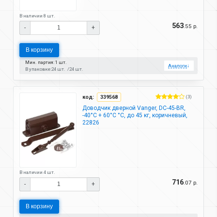
В наличии 8 шт.
563
.55 р.
-
+
В корзину
Мин. партия: 1 шт.
Аналоги
↓
В упаковке:
24 шт.
24 шт.
код:
339568
(3)
Доводчик дверной Vanger, DC-45-BR,
-40°C + 60°C °C, до 45 кг, коричневый,
22826
В наличии 4 шт.
716
.07 р.
-
+
В корзину