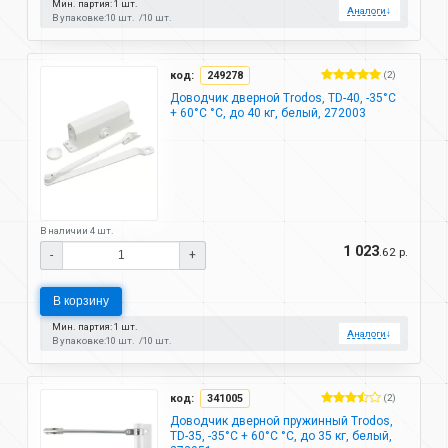
Мин. партия: 1 шт.
Аналоги
↓
В упаковке:
10 шт.
10 шт.
код:
249278
(2)
Доводчик дверной Trodos, TD-40, -35°C
+ 60°C °C, до 40 кг, белый, 272003
В наличии 4 шт.
1 023
.62 р.
-
+
В корзину
Мин. партия: 1 шт.
Аналоги
↓
В упаковке:
10 шт.
10 шт.
код:
341005
(2)
Доводчик дверной пружинный Trodos,
TD-35, -35°C + 60°C °C, до 35 кг, белый,