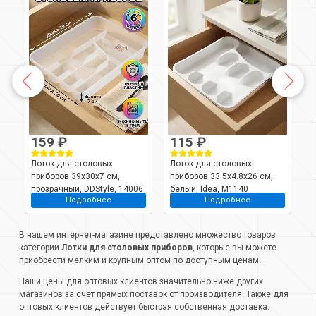
159 ₽
115 ₽
Лоток для столовых
Лоток для столовых
Л
приборов 39х30х7 см,
приборов 33.5x4.8x26 см,
п
a,
прозрачный, DDStyle, 14006
белый, Idea, М1140
а
Подробнее
Подробнее
1
В нашем интернет-магазине представлено множество товаров
категории
Лотки для столовых приборов
, которые вы можете
приобрести мелким и крупным оптом по доступным ценам.
Наши цены для оптовых клиентов значительно ниже других
магазинов за счет прямых поставок от производителя. Также для
оптовых клиентов действует быстрая собственная доставка.