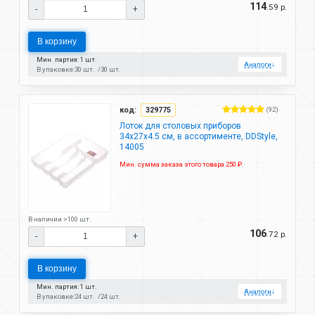
114
.59 р.
-
+
В корзину
Мин. партия: 1 шт.
Аналоги
↓
В упаковке:
30 шт.
30 шт.
код:
329775
(92)
Лоток для столовых приборов
34x27x4.5 см, в ассортименте, DDStyle,
14005
Мин. сумма заказа этого товара 250 ₽.
В наличии >100 шт.
106
.72 р.
-
+
В корзину
Мин. партия: 1 шт.
Аналоги
↓
В упаковке:
24 шт.
24 шт.