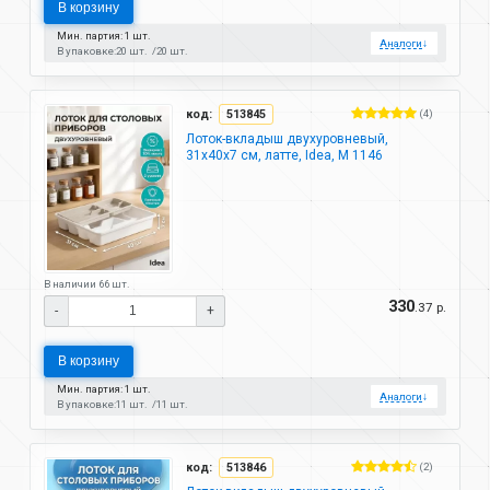
В корзину
Мин. партия: 1 шт.
Аналоги
↓
В упаковке:
20 шт.
20 шт.
код:
513845
(4)
Лоток-вкладыш двухуровневый,
31х40х7 см, латте, Idea, М 1146
В наличии 66 шт.
330
.37 р.
-
+
В корзину
Мин. партия: 1 шт.
Аналоги
↓
В упаковке:
11 шт.
11 шт.
код:
513846
(2)