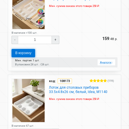
Мин. сумма заказа этого товара 250 ₽.
В наличии >100 шт.
159
.48 р.
-
+
В корзину
Мин. партия: 1 шт.
Аналоги
↓
В упаковке:
24 шт.
24 шт.
код:
108173
(119)
Лоток для столовых приборов
33.5x4.8x26 см, белый, Idea, М1140
Мин. сумма заказа этого товара 250 ₽.
В наличии 67 шт.