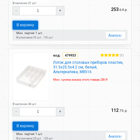
В наличии 21 шт.
253
.64 р.
-
+
В корзину
Мин. партия: 1 шт.
Аналоги
↓
В упаковке:
10 шт.
10 шт.
код:
479933
(1)
Лоток для столовых приборов пластик,
31.5х25.5х4.2 см, белый,
Альтернатива, М8516
Мин. сумма заказа этого товара 250 ₽.
В наличии 34 шт.
112
.75 р.
-
+
В корзину
Мин. партия: 1 шт.
Аналоги
↓
В упаковке:
23 шт.
23 шт.