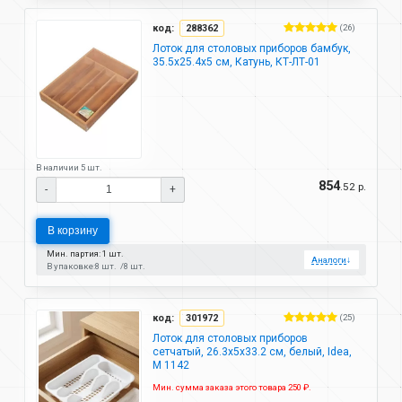
код:
288362
(26)
Лоток для столовых приборов бамбук,
35.5х25.4х5 см, Катунь, КТ-ЛТ-01
В наличии 5 шт.
854
.52 р.
-
+
В корзину
Мин. партия: 1 шт.
Аналоги
↓
В упаковке:
8 шт.
8 шт.
код:
301972
(25)
Лоток для столовых приборов
сетчатый, 26.3х5х33.2 см, белый, Idea,
М 1142
Мин. сумма заказа этого товара 250 ₽.