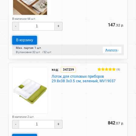
В наличии 64 шт.
147
.32 р.
-
+
В корзину
Мин. партия: 1 шт.
Аналоги
↓
В упаковке:
32 шт.
32 шт.
код:
347239
(6)
Лоток для столовых приборов
29.8х38.3х3.5 см, зеленый, MV19037
В наличии 2 шт.
842
.07 р.
-
+