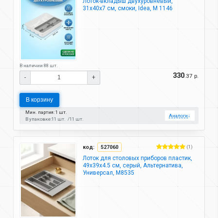
Лоток-вкладыш двухуровневый,
31х40х7 см, смоки, Idea, М 1146
В наличии 88 шт.
330
.37 р.
-
+
В корзину
Мин. партия: 1 шт.
Аналоги
↓
В упаковке:
11 шт.
11 шт.
код:
527060
(1)
Лоток для столовых приборов пластик,
49х39х4.5 см, серый, Альтернатива,
Универсал, М8535