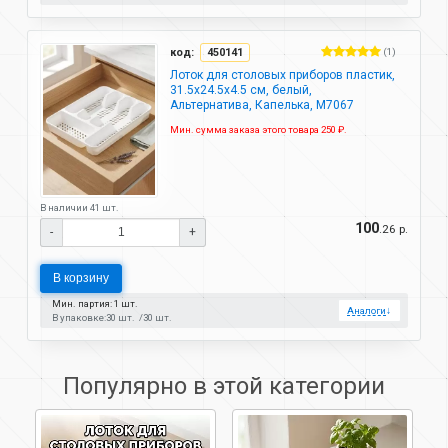
код:
450141
(1)
Лоток для столовых приборов пластик,
31.5х24.5х4.5 см, белый,
Альтернатива, Капелька, М7067
Мин. сумма заказа этого товара 250 ₽.
В наличии 41 шт.
100
.26 р.
-
+
В корзину
Мин. партия: 1 шт.
Аналоги
↓
В упаковке:
30 шт.
30 шт.
Популярно в этой категории