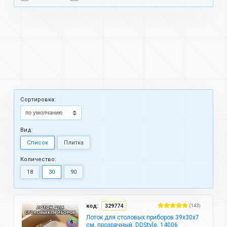
Cортировка:
Вид:
Список
Плитка
Количество:
18
30
90
код:
329774
(143)
Лоток для столовых приборов 39х30х7
см, прозрачный, DDStyle, 14006