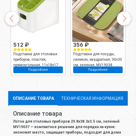
512 ₽
356 ₽
Подставка для столовых
Подставка для посуды,
П
приборов, пластик,
силикон, квадратная, 30х30
п
прямоугольная, 11х18х17
см, зеленая, MV19038
3
Подробнее
Подробнее
й,
см, зеленая, MV19040
Y
ОПИСАНИЕ ТОВАРА
ТЕХНИЧЕСКАЯ ИНФОРМАЦИЯ
Описание товара
Лоток для столовых приборов 29.8х38.3х3.5 см, зеленый
MV19037 — компактное решение для порядка на кухне:
экономит место, защищает приборы, подходит для дома