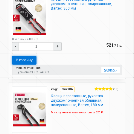
двухкомпонентная, полированные,
Bartex, 300 мм
В наличии >100 шт.
521
.79 р.
-
+
В корзину
Мин. партия: 1 шт.
Аналоги
↓
В упаковке:
4 шт.
40 шт.
код:
342986
(18)
Клещи переставные, рукоятка
двухкомпонентная обливная,
полированные, Bartex, 180 мм
Мин. сумма заказа этого товара 250 ₽.