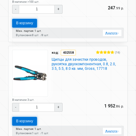
В наличии >100 шт.
247
.99 р.
-
+
В корзину
Мин. партия: 1 шт.
Аналоги
↓
В упаковке:
8 шт.
8 шт.
код:
402558
(16)
Щипцы для зачистки проводов,
рукоятка двухкомпонентная, 0.8, 2.0,
3.5, 5.5, 8.0 кв. мм, Gross, 17718
В наличии 3 шт.
1 952
.86 р.
-
+
В корзину
Мин. партия: 1 шт.
Аналоги
↓
В упаковке:
1 шт.
1 шт.