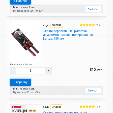
В корзину
Мин. партия: 1 шт.
Аналоги
↓
В упаковке:
15 шт.
60 шт.
код:
342988
(21)
Клещи переставные, рукоятка
двухкомпонентная, полированные,
Bartex, 180 мм
В наличии >100 шт.
310
.39 р.
-
+
В корзину
Мин. партия: 1 шт.
Аналоги
↓
В упаковке:
20 шт.
80 шт.
код:
342989
(21)
Клещи переставные, рукоятка