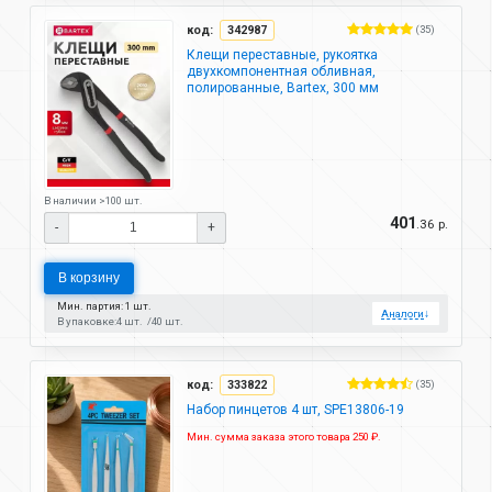
код:
342987
(35)
Клещи переставные, рукоятка
двухкомпонентная обливная,
полированные, Bartex, 300 мм
В наличии >100 шт.
401
.36 р.
-
+
В корзину
Мин. партия: 1 шт.
Аналоги
↓
В упаковке:
4 шт.
40 шт.
код:
333822
(35)
Набор пинцетов 4 шт, SPE13806-19
Мин. сумма заказа этого товара 250 ₽.