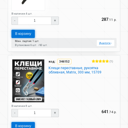
В наличии 4 шт.
287
.11 р.
-
+
В корзину
Мин. партия: 1 шт.
Аналоги
↓
В упаковке:
6 шт.
60 шт.
код:
346152
(1)
Клещи переставные, рукоятка
обливная, Matrix, 300 мм, 15709
В наличии 8 шт.
641
.74 р.
-
+
В корзину