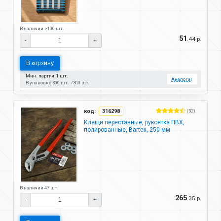
В наличии >100 шт.
51
.44 р.
-
+
В корзину
Мин. партия: 1 шт.
Аналоги
↓
В упаковке:
300 шт.
300 шт.
код:
316298
(32)
Клещи переставные, рукоятка ПВХ,
полированные, Bartex, 250 мм
В наличии 47 шт.
265
.35 р.
-
+