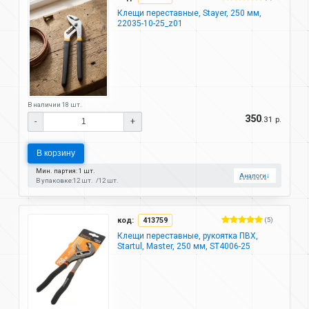
Клещи переставные, Stayer, 250 мм,
22035-10-25_z01
В наличии 18 шт.
350
.31 р.
-
+
В корзину
Мин. партия: 1 шт.
Аналоги
↓
В упаковке:
12 шт.
12 шт.
код:
413759
(5)
Клещи переставные, рукоятка ПВХ,
Startul, Master, 250 мм, ST4006-25