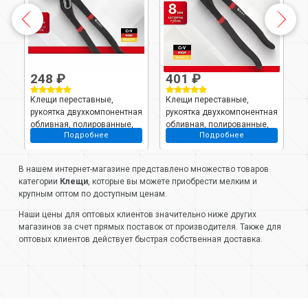
248 ₽
401 ₽
5
l,
Клещи переставные,
Клещи переставные,
Н
рукоятка двухкомпонентная
рукоятка двухкомпонентная
S
обливная, полированные,
обливная, полированные,
Подробнее
Подробнее
Bartex, 180 мм
Bartex, 300 мм
В нашем интернет-магазине представлено множество товаров
категории
Клещи
, которые вы можете приобрести мелким и
крупным оптом по доступным ценам.
Наши цены для оптовых клиентов значительно ниже других
магазинов за счет прямых поставок от производителя. Также для
оптовых клиентов действует быстрая собственная доставка.