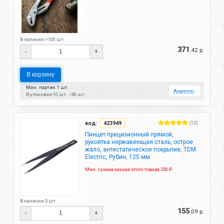
В наличии >100 шт.
371
.42 р.
-
+
В корзину
Мин. партия: 1 шт.
Аналоги
↓
В упаковке:
10 шт.
40 шт.
код:
423949
(12)
Пинцет прецизионный прямой,
рукоятка нержавеющая сталь, острое
жало, антистатическое покрытие, TDM
Electric, Рубин, 125 мм
Мин. сумма заказа этого товара 250 ₽.
В наличии 5 шт.
155
.09 р.
-
+