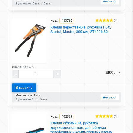
Аналоги
↓
В упаковке:
10 шт.
10 шт.
код:
413760
(4)
Клещи переставные, рукоятка ПВХ,
Startul, Master, 300 мм, ST4006-30
В наличии 4 шт.
488
.29 р.
-
+
В корзину
Мин. партия: 1 шт.
Аналоги
↓
В упаковке:
6 шт.
6 шт.
код:
402559
(3)
Клещи обжимные, рукоятка
двухкомпонентная, для обжима
телефонных и компьютерных клемм