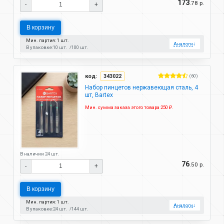
173
.78 р.
-
+
В корзину
Мин. партия: 1 шт.
Аналоги
↓
В упаковке:
10 шт.
100 шт.
код:
343022
(60)
Набор пинцетов нержавеющая сталь, 4
шт, Bartex
Мин. сумма заказа этого товара 250 ₽.
В наличии 24 шт.
76
.50 р.
-
+
В корзину
Мин. партия: 1 шт.
Аналоги
↓
В упаковке:
24 шт.
144 шт.