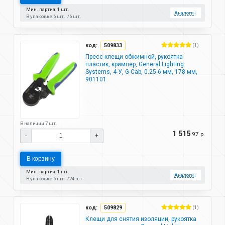
Мин. партия: 1 шт.
Аналоги
↓
В упаковке:
6 шт.
6 шт.
код:
509833
(1)
Пресс-клещи обжимной, рукоятка
пластик, кримпер, General Lighting
Systems, 4-У, G-Cab, 0.25-6 мм, 178 мм,
901101
В наличии 7 шт.
1 515
.97 р.
-
+
В корзину
Мин. партия: 1 шт.
Аналоги
↓
В упаковке:
6 шт.
24 шт.
код:
509829
(1)
Клещи для снятия изоляции, рукоятка