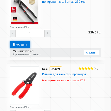
полированные, Bartex, 250 мм
В наличии >100 шт.
336
.09 р.
-
+
В корзину
Мин. партия: 1 шт.
Аналоги
↓
В упаковке:
6 шт.
60 шт.
код:
342993
(85)
Клещи для зачистки проводов
Мин. сумма заказа этого товара 250 ₽.
В наличии >100 шт.