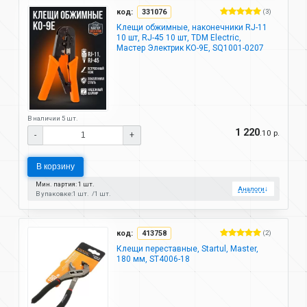
код:
331076
(3)
Клещи обжимные, наконечники RJ-11
10 шт, RJ-45 10 шт, TDM Electric,
Мастер Электрик KO-9E, SQ1001-0207
В наличии 5 шт.
1 220
.10 р.
-
+
В корзину
Мин. партия: 1 шт.
Аналоги
↓
В упаковке:
1 шт.
1 шт.
код:
413758
(2)
Клещи переставные, Startul, Master,
180 мм, ST4006-18