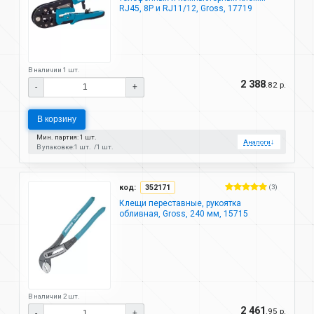
RJ45, 8P и RJ11/12, Gross, 17719
В наличии 1 шт.
2 388
.82 р.
-
+
В корзину
Мин. партия: 1 шт.
Аналоги
↓
В упаковке:
1 шт.
1 шт.
код:
352171
(3)
Клещи переставные, рукоятка
обливная, Gross, 240 мм, 15715
В наличии 2 шт.
2 461
.95 р.
-
+