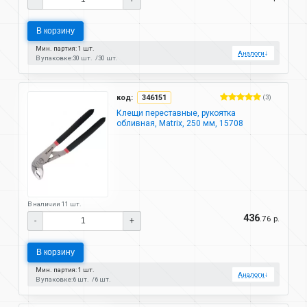
В корзину
Мин. партия: 1 шт.
Аналоги
↓
В упаковке:
30 шт.
30 шт.
код:
346151
(3)
Клещи переставные, рукоятка
обливная, Matrix, 250 мм, 15708
В наличии 11 шт.
436
.76 р.
-
+
В корзину
Мин. партия: 1 шт.
Аналоги
↓
В упаковке:
6 шт.
6 шт.