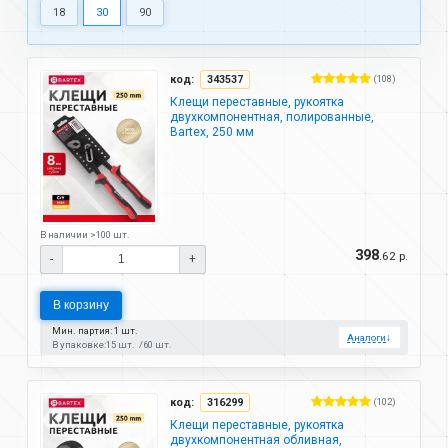
18
30
90
код:
343537
(108)
Клещи переставные, рукоятка
двухкомпонентная, полированные,
Bartex, 250 мм
В наличии >100 шт.
398
.62 р.
-
+
В корзину
Мин. партия: 1 шт.
Аналоги
↓
В упаковке:
15 шт.
60 шт.
код:
316299
(102)
Клещи переставные, рукоятка
двухкомпонентная обливная,