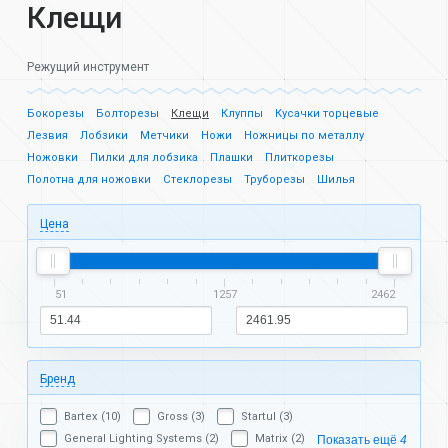
Клещи
Режущий инструмент
Бокорезы
Болторезы
Клещи
Клуппы
Кусачки торцевые
Лезвия
Лобзики
Метчики
Ножи
Ножницы по металлу
Ножовки
Пилки для лобзика
Плашки
Плиткорезы
Полотна для ножовки
Стеклорезы
Труборезы
Шилья
Цена
51
1257
2462
Бренд
Bartex (10)
Gross (3)
Startul (3)
General Lighting Systems (2)
Matrix (2)
Показать ещё
4