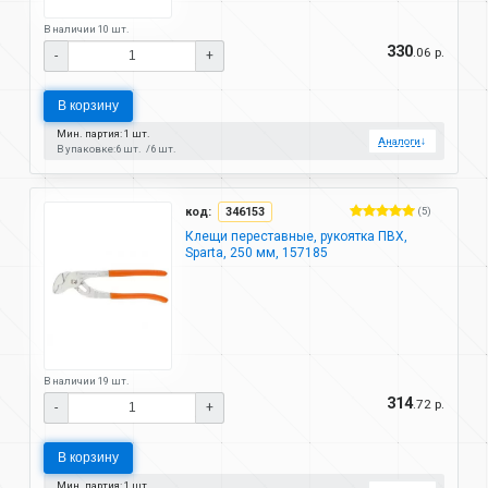
В наличии 10 шт.
330
.06 р.
-
+
В корзину
Мин. партия: 1 шт.
Аналоги
↓
В упаковке:
6 шт.
6 шт.
код:
346153
(5)
Клещи переставные, рукоятка ПВХ,
Sparta, 250 мм, 157185
В наличии 19 шт.
314
.72 р.
-
+
В корзину
Мин. партия: 1 шт.