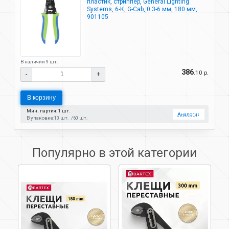
пластик, стриппер, General Lighting
Systems, 6-К, G-Cab, 0.3-6 мм, 180 мм,
901105
В наличии 9 шт.
386
.10 р.
-
+
В корзину
Мин. партия: 1 шт.
Аналоги
↓
В упаковке:
10 шт.
60 шт.
Популярно в этой категории