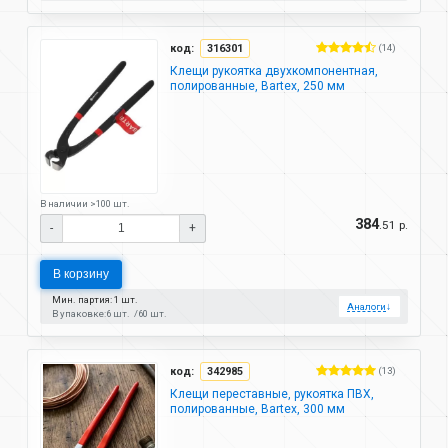
код:
316301
(14)
Клещи рукоятка двухкомпонентная,
полированные, Bartex, 250 мм
В наличии >100 шт.
384
.51 р.
-
+
В корзину
Мин. партия: 1 шт.
Аналоги
↓
В упаковке:
6 шт.
60 шт.
код:
342985
(13)
Клещи переставные, рукоятка ПВХ,
полированные, Bartex, 300 мм