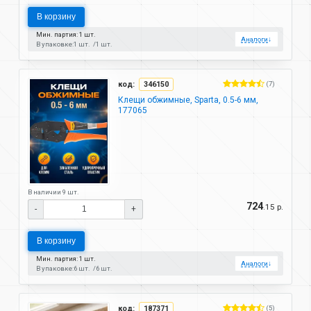
В корзину
Мин. партия: 1 шт.
Аналоги
↓
В упаковке:
1 шт.
1 шт.
код:
346150
(7)
Клещи обжимные, Sparta, 0.5-6 мм,
177065
В наличии 9 шт.
724
.15 р.
-
+
В корзину
Мин. партия: 1 шт.
Аналоги
↓
В упаковке:
6 шт.
6 шт.
код:
187371
(5)