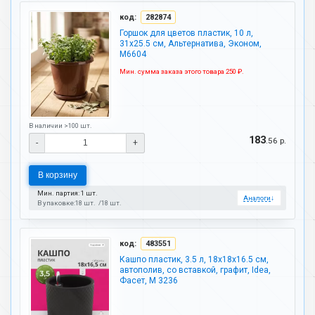
код:
282874
Горшок для цветов пластик, 10 л,
31х25.5 см, Альтернатива, Эконом,
М6604
Мин. сумма заказа этого товара 250 ₽.
В наличии >100 шт.
183
.56 р.
-
+
В корзину
Мин. партия: 1 шт.
Аналоги
↓
В упаковке:
18 шт.
18 шт.
код:
483551
Кашпо пластик, 3.5 л, 18х18х16.5 см,
автополив, со вставкой, графит, Idea,
Фасет, М 3236