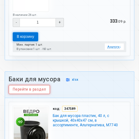
В наличии 26 шт.
333
.09 р.
-
+
В корзину
Мин. партия: 1 шт.
Аналоги
↓
В упаковке:
1 шт.
60 шт.
Баки для мусора
xlsx
Перейти в раздел
код:
347589
Бак для мусора пластик, 40 л, с
крышкой, 40х40х47 см, в
ассортименте, Альтернатива, М7740