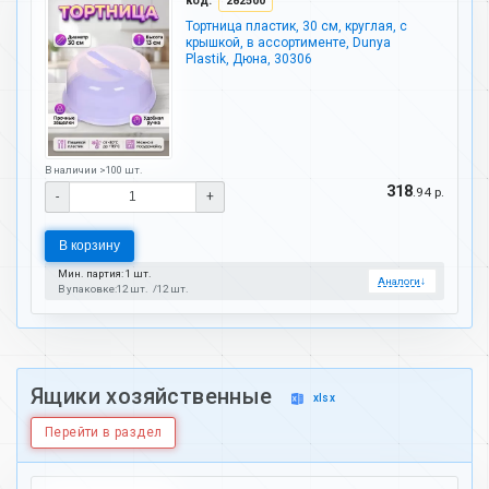
код:
282500
Тортница пластик, 30 см, круглая, с
крышкой, в ассортименте, Dunya
Plastik, Дюна, 30306
В наличии >100 шт.
318
.94 р.
-
+
В корзину
Мин. партия: 1 шт.
Аналоги
↓
В упаковке:
12 шт.
12 шт.
Ящики хозяйственные
xlsx
Перейти в раздел