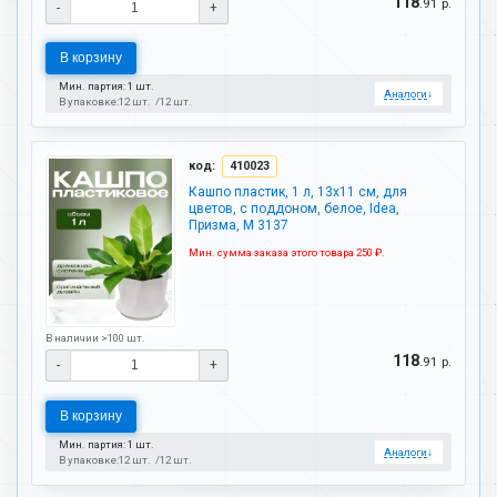
118
.91 р.
-
+
В корзину
Мин. партия: 1 шт.
Аналоги
↓
В упаковке:
12 шт.
12 шт.
код:
410023
Кашпо пластик, 1 л, 13х11 см, для
цветов, с поддоном, белое, Idea,
Призма, М 3137
Мин. сумма заказа этого товара 250 ₽.
В наличии >100 шт.
118
.91 р.
-
+
В корзину
Мин. партия: 1 шт.
Аналоги
↓
В упаковке:
12 шт.
12 шт.