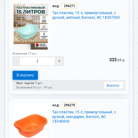
код:
296271
Таз пластик, 15 л, прямоугольный, с
ручкой, мятный, Berossi, АС 18357000
В наличии 17 шт.
333
.09 р.
-
+
В корзину
Мин. партия: 1 шт.
Аналоги
↓
В упаковке:
10 шт.
10 шт.
код:
296270
Таз пластик, 15 л, прямоугольный, с
ручкой, мандарин, Berossi, АС
18340000