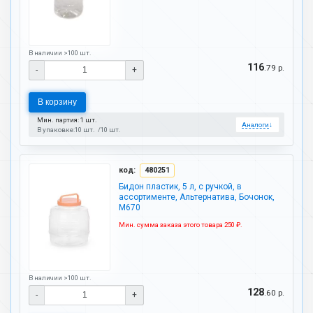
В наличии >100 шт.
116
.79 р.
-
+
В корзину
Мин. партия: 1 шт.
Аналоги
↓
В упаковке:
10 шт.
10 шт.
код:
480251
Бидон пластик, 5 л, с ручкой, в
ассортименте, Альтернатива, Бочонок,
М670
Мин. сумма заказа этого товара 250 ₽.
В наличии >100 шт.
128
.60 р.
-
+