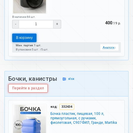
В наличии 84 шт.
400
.19 р.
-
+
В корзину
Мин. партия: 1 шт.
Аналоги
↓
В упаковке:
5 шт.
5 шт.
Бочки, канистры
xlsx
Перейти в раздел
код:
332434
Бочка пластик, пищевая, 100 л,
прямоугольная, с ручками,
фиолетовая, С907ФИЛ, Гранде, Martika