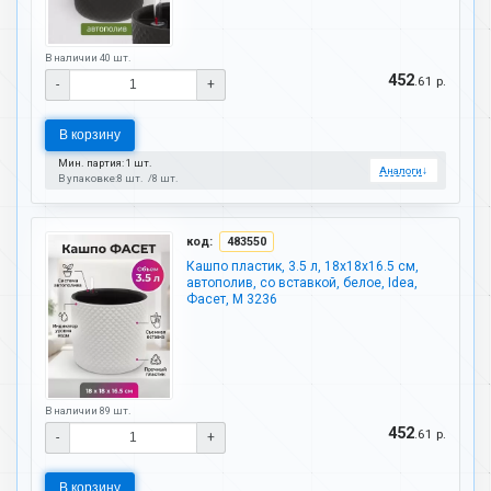
В наличии 40 шт.
452
.61 р.
-
+
В корзину
Мин. партия: 1 шт.
Аналоги
↓
В упаковке:
8 шт.
8 шт.
код:
483550
Кашпо пластик, 3.5 л, 18х18х16.5 см,
автополив, со вставкой, белое, Idea,
Фасет, М 3236
В наличии 89 шт.
452
.61 р.
-
+
В корзину