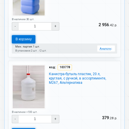
В наличии 30 шт.
2 956
.42 р.
-
+
В корзину
Мин. партия: 1 шт.
Аналоги
↓
В упаковке:
2 шт.
2 шт.
код:
103778
Канистра-бутыль пластик, 20 л,
круглая, с ручкой, в ассортименте,
М267, Альтернатива
В наличии >100 шт.
379
.28 р.
-
+