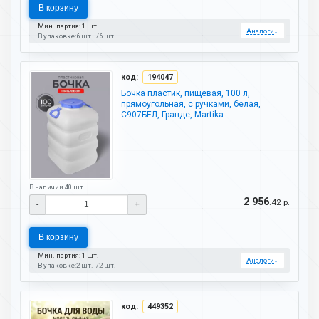
В корзину
Мин. партия: 1 шт.
Аналоги
↓
В упаковке:
6 шт.
6 шт.
код:
194047
Бочка пластик, пищевая, 100 л,
прямоугольная, с ручками, белая,
С907БЕЛ, Гранде, Martika
В наличии 40 шт.
2 956
.42 р.
-
+
В корзину
Мин. партия: 1 шт.
Аналоги
↓
В упаковке:
2 шт.
2 шт.
код:
449352