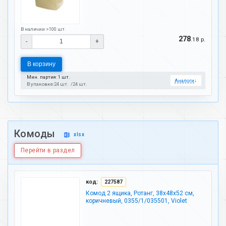
В наличии >100 шт.
278
.18 р.
-
+
В корзину
Мин. партия: 1 шт.
Аналоги
↓
В упаковке:
24 шт.
24 шт.
Комоды
xlsx
Перейти в раздел
код:
227587
Комод 2 ящика, Ротанг, 38х48х52 см,
коричневый, 0355/1/035501, Violet