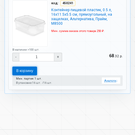
код:
450241
Контейнер пищевой пластик, 0.5 л,
16х11.5х5.5 см, прямоугольный, на
защелках, Альтернатива, Прайм,
М8500
Мин. сумма заказа этого товара 250 ₽.
В наличии >100 шт.
68
.32 р.
-
+
В корзину
Мин. партия: 1 шт.
Аналоги
↓
В упаковке:
16 шт.
16 шт.