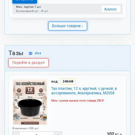
Мин. партия: 1 шт.
Аналоги
↓
В упаковке:
8 шт.
8 шт.
Больше товаров ↓
Тазы
xlsx
Перейти в раздел
код:
248448
Таз пластик, 12 л, круглый, с ручкой, в
ассортименте, Альтернатива, М2058
Мин. сумма заказа этого товара 250 ₽.
В наличии >100 шт.
102
.81 р.