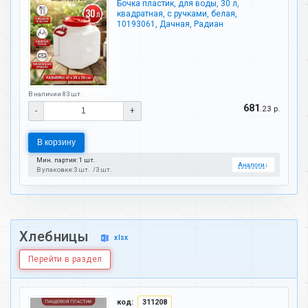
Бочка пластик, для воды, 30 л,
квадратная, с ручками, белая,
10193061, Дачная, Радиан
В наличии 83 шт.
681
.23 р.
-
+
В корзину
Мин. партия: 1 шт.
Аналоги
↓
В упаковке:
3 шт.
3 шт.
Хлебницы
xlsx
Перейти в раздел
код:
311208