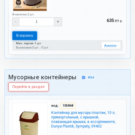
В наличии 2 шт.
635
.89 р.
-
+
В корзину
Мин. партия: 1 шт.
Аналоги
↓
В упаковке:
5 шт.
5 шт.
Мусорные контейнеры
xlsx
Перейти в раздел
код:
105868
Контейнер для мусора пластик, 10 л,
прямоугольный, с крышкой,
плавающая крышка, в ассортименте,
Dunya Plastik, Sympaty, 09402