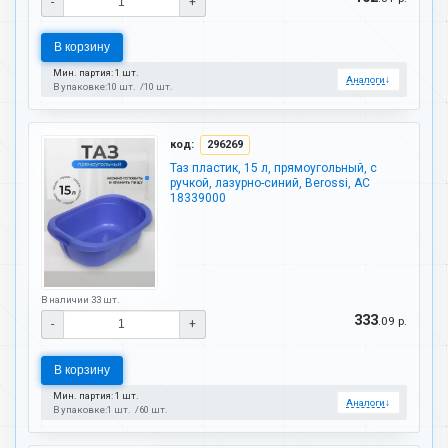
-
+
В корзину
Мин. партия: 1 шт.
Аналоги
↓
В упаковке:
10 шт.
10 шт.
код:
296269
Таз пластик, 15 л, прямоугольный, с
ручкой, лазурно-синий, Berossi, АС
18339000
В наличии 33 шт.
333
.09 р.
-
+
В корзину
Мин. партия: 1 шт.
Аналоги
↓
В упаковке:
1 шт.
60 шт.