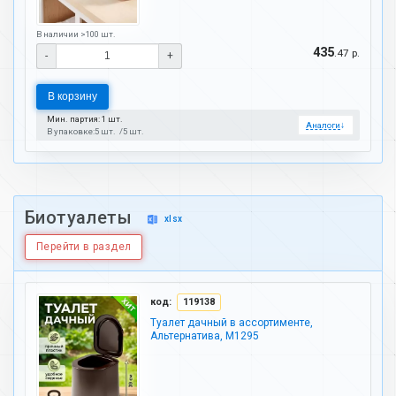
В наличии >100 шт.
435
.47 р.
-
+
В корзину
Мин. партия: 1 шт.
Аналоги
↓
В упаковке:
5 шт.
5 шт.
Биотуалеты
xlsx
Перейти в раздел
код:
119138
Туалет дачный в ассортименте,
Альтернатива, М1295