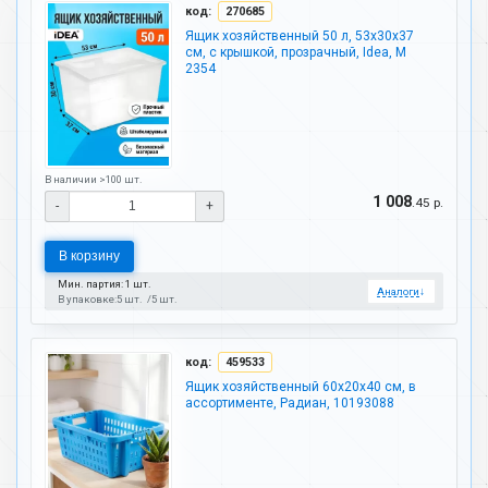
код:
270685
Ящик хозяйственный 50 л, 53х30х37
см, с крышкой, прозрачный, Idea, М
2354
В наличии >100 шт.
1 008
.45 р.
-
+
В корзину
Мин. партия: 1 шт.
Аналоги
↓
В упаковке:
5 шт.
5 шт.
код:
459533
Ящик хозяйственный 60х20х40 см, в
ассортименте, Радиан, 10193088