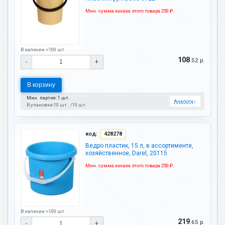
Мин. сумма заказа этого товара 250 ₽.
В наличии >100 шт.
108
.52 р.
-
+
В корзину
Мин. партия: 1 шт.
Аналоги
↓
В упаковке:
10 шт.
10 шт.
код:
428278
Ведро пластик, 15 л, в ассортименте,
хозяйственное, Darel, 20115
Мин. сумма заказа этого товара 250 ₽.
В наличии >100 шт.
219
.65 р.
-
+