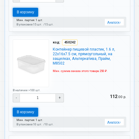
В корзину
Мин. партия: 1 шт.
Аналоги
↓
В упаковке:
15 шт.
15 шт.
код:
450242
Контейнер пищевой пластик, 1.6 л,
22х16х7.5 см, прямоугольный, на
защелках, Альтернатива, Прайм,
М8502
Мин. сумма заказа этого товара 250 ₽.
В наличии >100 шт.
112
.00 р.
-
+
В корзину
Мин. партия: 1 шт.
Аналоги
↓
В упаковке:
10 шт.
10 шт.