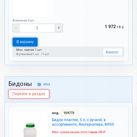
В наличии 5 шт.
1 972
.18 р.
-
+
В корзину
Мин. партия: 1 шт.
Аналоги
↓
В упаковке:
1 шт.
1 шт.
Бидоны
xlsx
Перейти в раздел
код:
159773
Бидон пластик, 5 л, с ручкой, в
ассортименте, Альтернатива, М955
Мин. сумма заказа этого товара 250 ₽.