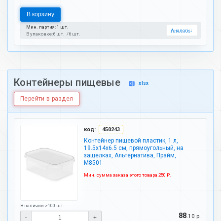
В корзину
Мин. партия: 1 шт.
Аналоги
↓
В упаковке:
6 шт.
6 шт.
Контейнеры пищевые
xlsx
Перейти в раздел
код:
450243
Контейнер пищевой пластик, 1 л,
19.5х14х6.5 см, прямоугольный, на
защелках, Альтернатива, Прайм,
М8501
Мин. сумма заказа этого товара 250 ₽.
В наличии >100 шт.
88
.10 р.
-
+