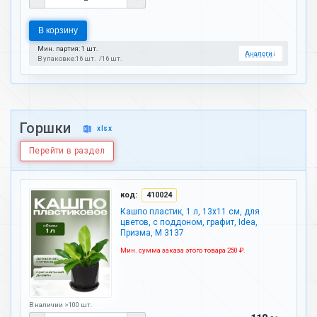
В корзину
Мин. партия: 1 шт.
Аналоги
↓
В упаковке:
16 шт.
16 шт.
Горшки
xlsx
Перейти в раздел
код:
410024
Кашпо пластик, 1 л, 13х11 см, для
цветов, с поддоном, графит, Idea,
Призма, М 3137
Мин. сумма заказа этого товара 250 ₽.
В наличии >100 шт.