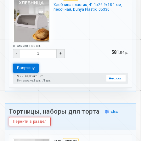
Хлебница пластик, 41.1х26.9х18.1 см,
песочная, Dunya Plastik, 05330
В наличии >100 шт.
581
.54 р.
-
+
В корзину
Мин. партия: 1 шт.
Аналоги
↓
В упаковке:
1 шт.
1 шт.
Тортницы, наборы для торта
xlsx
Перейти в раздел