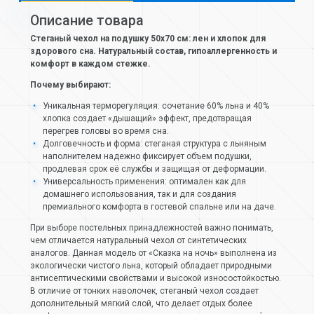
Описание товара
Стеганый чехол на подушку 50х70 см: лен и хлопок для
здорового сна. Натуральный состав, гипоаллергенность и
комфорт в каждом стежке.
Почему выбирают:
Уникальная терморегуляция: сочетание 60% льна и 40%
хлопка создает «дышащий» эффект, предотвращая
перегрев головы во время сна.
Долговечность и форма: стеганая структура с льняным
наполнителем надежно фиксирует объем подушки,
продлевая срок её службы и защищая от деформации.
Универсальность применения: оптимален как для
домашнего использования, так и для создания
премиального комфорта в гостевой спальне или на даче.
При выборе постельных принадлежностей важно понимать,
чем отличается натуральный чехол от синтетических
аналогов. Данная модель от «Сказка на ночь» выполнена из
экологически чистого льна, который обладает природными
антисептическими свойствами и высокой износостойкостью.
В отличие от тонких наволочек, стеганый чехол создает
дополнительный мягкий слой, что делает отдых более