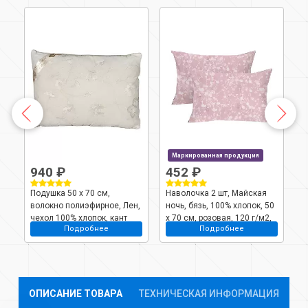
Маркированная продукция
940 ₽
452 ₽
Подушка 50 х 70 см,
Наволочка 2 шт, Майская
П
волокно полиэфирное, Лен,
ночь, бязь, 100% хлопок, 50
1
с
чехол 100% хлопок, кант
х 70 см, розовая, 120 г/м2,
1
Подробнее
Подробнее
501188/1
М
ОПИСАНИЕ ТОВАРА
ТЕХНИЧЕСКАЯ ИНФОРМАЦИЯ