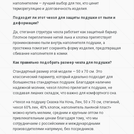
наполнителем — лучший выбор для тех, кто ценит
терморегуляцию и долговечность изделия.
Подходит ли этот чехол для защиты подушки от пыли и
деформации?
Да, стеганая структура чехла работает как защитный барьер.
Плотное переплетение нитей льна и хлопка препятствует
проникновению пыли внутрь наполнителя подушки, а
простежка помогает сохранять форму изделия, предотвращая
сбивание наполнителя в комки.
Как правильно подобрать размер чехла для подушки?
Стандартный размер этой модели — 50 х 70 см. Это
классический параметр, который идеально подходит для
большинства стандартных подушек. Благодаря наличию
надежной молнии, чехол плотно прилегает к подушке, не
создавая лишних складок, что важно для комфортного сна.
«Чехол на подушку Сказка На Ночь, Лен, 50 х 70 см, стеганый,
чехол 60% лен, 40% хлопок, наполнитель льняной пласт»
можно купить мелким, средним и крупным оптом по
привлекательным ценам благодаря тому, что мы
сотрудничаем с российскими и международными
производителями напрямую, без посредников.