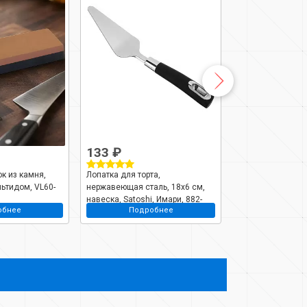
133 ₽
116 ₽
к из камня,
Лопатка для торта,
Нож Satoshi, Аль
льтидом, VL60-
нержавеющая сталь, 18х6 см,
19х6.5 см, нерж
навеска, Satoshi, Имари, 882-
рукоятка нержав
обнее
Подробнее
Подро
276
навеска, 882-258