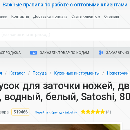
Важные правила по работе с оптовыми клиентами
ании
Контакты
Доставка и оплата
Стать клиентом
Отзывы
 (название или штрихкод)
АСПРОДАЖА
ЗАКАЗАТЬ ТОВАР ПО КОДАМ
ЗАКАЗАТЬ ИЗ 
ая
Каталог
Посуда
Кухонные инструменты
Ножеточки
усок для заточки ножей, дв
, водный, белый, Satoshi, 8
(3)
вара:
519466
Перейти к бренду «Satoshi»