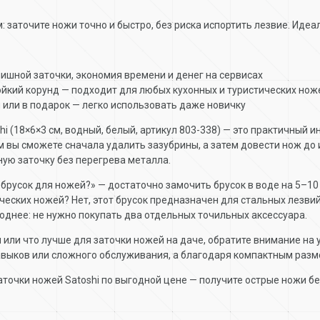
: заточите ножи точно и быстро, без риска испортить лезвие. Идеа
нишной заточки, экономия времени и денег на сервисах
йкий корунд — подходит для любых кухонных и туристических нож
й или в подарок — легко использовать даже новичку
hi (18×6×3 см, водный, белый, артикул 803-338) — это практичный
 вы сможете сначала удалить зазубрины, а затем довести нож до
ую заточку без перегрева металла.
брусок для ножей?» — достаточно замочить брусок в воде на 5–10
ических ножей? Нет, этот брусок предназначен для стальных лезв
однее: не нужно покупать два отдельных точильных аксессуара.
и или что лучше для заточки ножей на даче, обратите внимание на
навыков или сложного обслуживания, а благодаря компактным разме
точки ножей Satoshi по выгодной цене — получите острые ножи бе