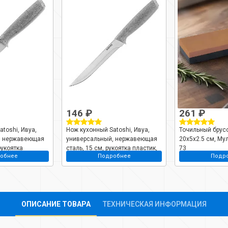
146 ₽
261 ₽
toshi, Ивуа,
Нож кухонный Satoshi, Ивуа,
Точильный брусо
, нержавеющая
универсальный, нержавеющая
20х5х2.5 см, Му
рукоятка
сталь, 15 см, рукоятка пластик,
73
обнее
Подробнее
Подр
1
803-392
ОПИСАНИЕ ТОВАРА
ТЕХНИЧЕСКАЯ ИНФОРМАЦИЯ