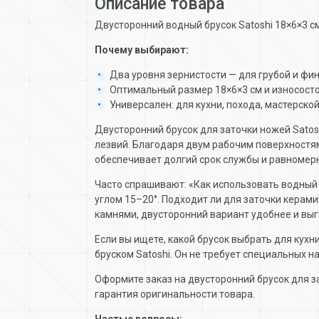
Описание товара
Двусторонний водный брусок Satoshi 18×6×3 см
Почему выбирают:
Два уровня зернистости — для грубой и фи
Оптимальный размер 18×6×3 см и износосто
Универсален: для кухни, похода, мастерско
Двусторонний брусок для заточки ножей Satos
лезвий. Благодаря двум рабочим поверхностям
обеспечивает долгий срок службы и равномерн
Часто спрашивают: «Как использовать водный 
углом 15–20°. Подходит ли для заточки керам
камнями, двусторонний вариант удобнее и выг
Если вы ищете, какой брусок выбрать для кухн
бруском Satoshi. Он не требует специальных 
Оформите заказ на двусторонний брусок для за
гарантия оригинальности товара.
Частые вопросы: