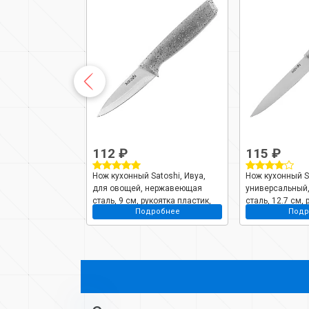
112 ₽
115 ₽
ющая сталь,
Нож кухонный Satoshi, Ивуа,
Нож кухонный Sa
shi, Модерн, 815-
для овощей, нержавеющая
универсальный
сталь, 9 см, рукоятка пластик,
сталь, 12.7 см, 
робнее
Подробнее
Подр
803-390
пластик, 803-39