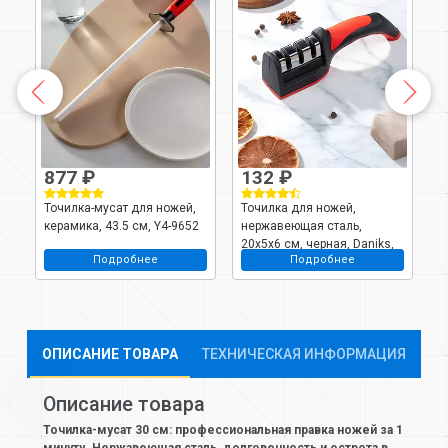
877 ₽
132 ₽
Точилка-мусат для ножей,
Точилка для ножей,
Т
керамика, 43.5 см, Y4-9652
нержавеющая сталь,
н
20х5х6 см, черная, Daniks,
м
Подробнее
Подробнее
Y4-8841
D
K
ОПИСАНИЕ ТОВАРА
ТЕХНИЧЕСКАЯ ИНФОРМАЦИЯ
Описание товара
Точилка-мусат 30 см: профессиональная правка ножей за 1