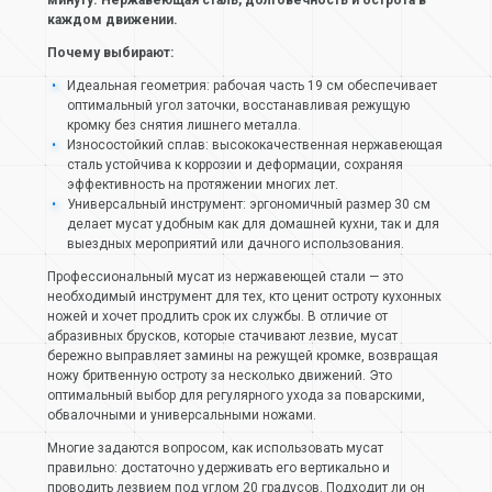
минуту. Нержавеющая сталь, долговечность и острота в
каждом движении.
Почему выбирают:
Идеальная геометрия: рабочая часть 19 см обеспечивает
оптимальный угол заточки, восстанавливая режущую
кромку без снятия лишнего металла.
Износостойкий сплав: высококачественная нержавеющая
сталь устойчива к коррозии и деформации, сохраняя
эффективность на протяжении многих лет.
Универсальный инструмент: эргономичный размер 30 см
делает мусат удобным как для домашней кухни, так и для
выездных мероприятий или дачного использования.
Профессиональный мусат из нержавеющей стали — это
необходимый инструмент для тех, кто ценит остроту кухонных
ножей и хочет продлить срок их службы. В отличие от
абразивных брусков, которые стачивают лезвие, мусат
бережно выправляет замины на режущей кромке, возвращая
ножу бритвенную остроту за несколько движений. Это
оптимальный выбор для регулярного ухода за поварскими,
обвалочными и универсальными ножами.
Многие задаются вопросом, как использовать мусат
правильно: достаточно удерживать его вертикально и
проводить лезвием под углом 20 градусов. Подходит ли он