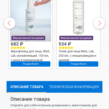
Маркированная продукция
Маркированная продукция
682 ₽
534 ₽
Аква-флюид для лица, Mixit,
Тоник для лица Mixit, Lab,
П
Lab, увлажняющий, 150 мл,
250 мл, с ниацинамидом и
у
с алоэ и гиалуроновой
цинком
г
Подробнее
Подробнее
кислотой
ОПИСАНИЕ ТОВАРА
ТЕХНИЧЕСКАЯ ИНФОРМАЦИЯ
Описание товара
Откройте для себя истинное увлажнение с аква-тоником для