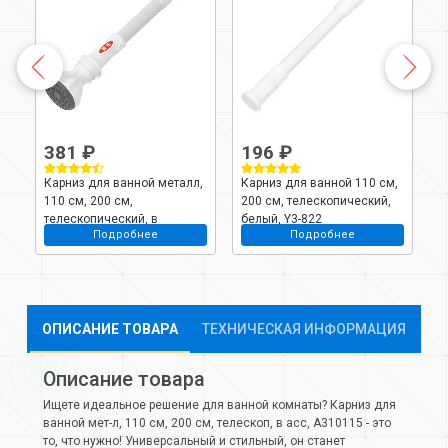
381 ₽
196 ₽
Карниз для ванной металл,
Карниз для ванной 110 см,
К
.5
110 см, 200 см,
200 см, телескопический,
н
21
телескопический, в
белый, Y3-822
с
Подробнее
Подробнее
ассортименте, A310116
т
ОПИСАНИЕ ТОВАРА
ТЕХНИЧЕСКАЯ ИНФОРМАЦИЯ
Описание товара
Ищете идеальное решение для ванной комнаты? Карниз для
ванной мет-л, 110 см, 200 см, телескоп, в асс, A310115 - это
то, что нужно! Универсальный и стильный, он станет