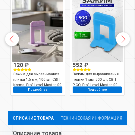
120 ₽
552 ₽
Зажим для выравнивания
Зажим для выравнивания
З
плитки 1.5 мм, 100 шт, СВП
плитки 1 мм, 500 шт, СВП
п
Norma, Profi Level Master, 00-
PICO, Profi Level Master, 00-
N
Подробнее
Подробнее
00002166
00002167
0
ОПИСАНИЕ ТОВАРА
ТЕХНИЧЕСКАЯ ИНФОРМАЦИЯ
Описание товара