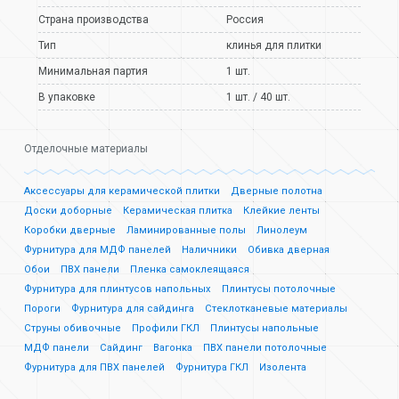
Страна производства
Россия
Тип
клинья для плитки
Минимальная партия
1 шт.
В упаковке
1 шт. / 40 шт.
Отделочные материалы
Аксессуары для керамической плитки
Дверные полотна
Доски доборные
Керамическая плитка
Клейкие ленты
Коробки дверные
Ламинированные полы
Линолеум
Фурнитура для МДФ панелей
Наличники
Обивка дверная
Обои
ПВХ панели
Пленка самоклеящаяся
Фурнитура для плинтусов напольных
Плинтусы потолочные
Пороги
Фурнитура для сайдинга
Стеклотканевые материалы
Струны обивочные
Профили ГКЛ
Плинтусы напольные
МДФ панели
Сайдинг
Вагонка
ПВХ панели потолочные
Фурнитура для ПВХ панелей
Фурнитура ГКЛ
Изолента