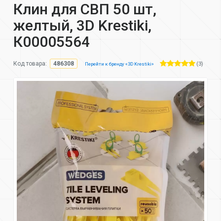
Клин для СВП 50 шт,
желтый, 3D Krestiki,
К00005564
(3)
Код товара:
486308
Перейти к бренду «3D Krestiki»