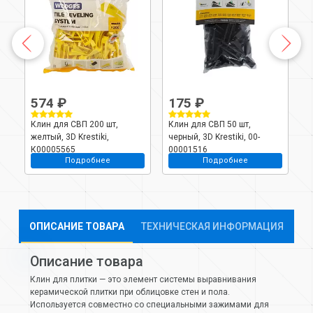
574 ₽
175 ₽
Клин для СВП 200 шт,
Клин для СВП 50 шт,
К
,
желтый, 3D Krestiki,
черный, 3D Krestiki, 00-
ч
К00005565
00001516
0
Подробнее
Подробнее
ОПИСАНИЕ ТОВАРА
ТЕХНИЧЕСКАЯ ИНФОРМАЦИЯ
Описание товара
Клин для плитки — это элемент системы выравнивания
керамической плитки при облицовке стен и пола.
Используется совместно со специальными зажимами для