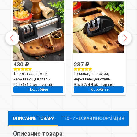
430 ₽
237 ₽
Точилка для ножей,
Точилка для ножей,
Т
нержавеющая сталь,
нержавеющая сталь,
н
20.5х6х6.2 см, черная,
9.5х5.2х4.4 см, черная,
м
Подробнее
Подробнее
Daniks, S-Z58310
Daniks, S-Z58315A
D
K
ОПИСАНИЕ ТОВАРА
ТЕХНИЧЕСКАЯ ИНФОРМАЦИЯ
Описание товара