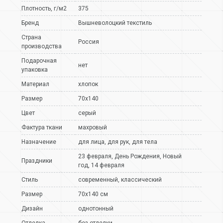
Плотность, г/м2
375
Бренд
Вышневолоцкий текстиль
Страна
Россия
производства
Подарочная
нет
упаковка
Материал
хлопок
Размер
70х140
Цвет
серый
Фактура ткани
махровый
Назначение
для лица
,
для рук
,
для тела
23 февраля
,
День Рождения
,
Новый
Праздники
год
,
14 февраля
Стиль
современный
,
классический
Размер
70х140 см
Дизайн
однотонный