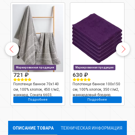
Маркированная продукция
Маркированная продукция
721 ₽
630 ₽
Полотенце банное 70х140
Полотенце банное 100х150
П
,
см, 100% хлопок, 450 г/м2,
см, 100% хлопок, 350 г/м2,
с
жаккард, Соната 6603,
жаккардовый бордюр,
Т
Подробнее
Подробнее
Авангард, лен, 299, Россия
Вышневолоцкий текстиль,
Т
темно-фиолетовое, 702,
Россия, К1-150100.12.350
ОПИСАНИЕ ТОВАРА
ТЕХНИЧЕСКАЯ ИНФОРМАЦИЯ