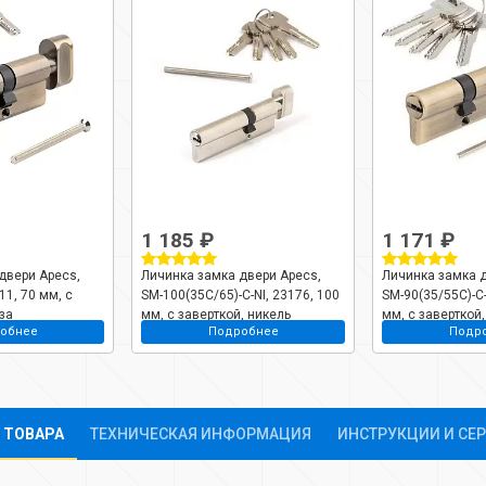
1 185 ₽
1 171 ₽
двери Apecs,
Личинка замка двери Apecs,
Личинка замка д
11, 70 мм, с
SM-100(35C/65)-C-NI, 23176, 100
SM-90(35/55C)-C-
за
мм, с заверткой, никель
мм, с заверткой,
обнее
Подробнее
Подр
 ТОВАРА
ТЕХНИЧЕСКАЯ ИНФОРМАЦИЯ
ИНСТРУКЦИИ И СЕ