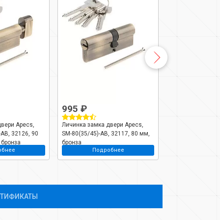
995 ₽
843 ₽
вери Apecs,
Личинка замка двери Apecs,
Личинка замка д
AB, 32126, 90
SM-80(35/45)-AB, 32117, 80 мм,
SM-60-AB, 32102,
 бронза
бронза
обнее
Подробнее
Подро
РТИФИКАТЫ