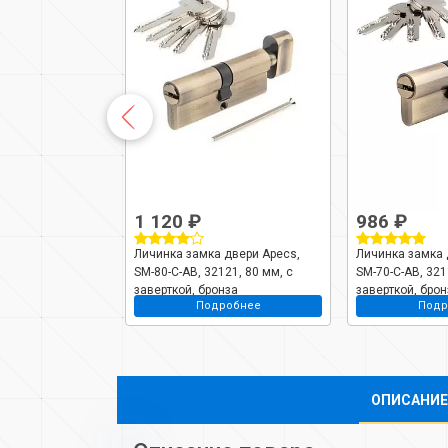
1 120 ₽
986 ₽
 двери Apecs,
Личинка замка двери Apecs,
Личинка замка 
-NI, 23201, 85
SM-80-C-AB, 32121, 80 мм, с
SM-70-C-AB, 321
й, никель
заверткой, бронза
заверткой, брон
робнее
Подробнее
Подр
ОПИСАНИЕ