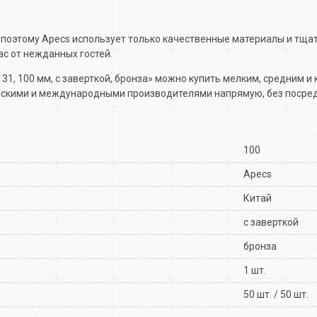
 поэтому Apecs использует только качественные материалы и тща
ас от нежданных гостей.
131, 100 мм, с заверткой, бронза» можно купить мелким, средним 
ийскими и международными производителями напрямую, без посре
100
Apecs
Китай
с заверткой
бронза
1 шт.
50 шт. / 50 шт.