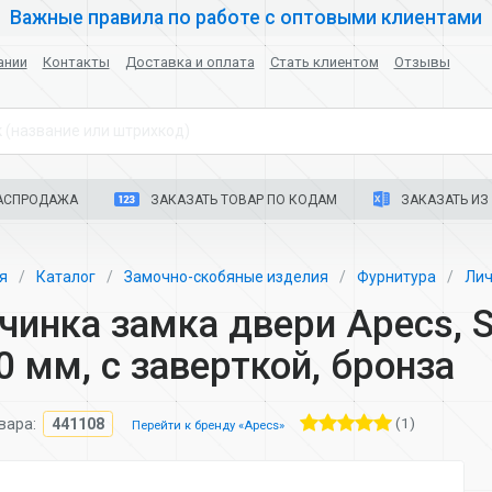
Важные правила по работе с оптовыми клиентами
ании
Контакты
Доставка и оплата
Стать клиентом
Отзывы
 (название или штрихкод)
АСПРОДАЖА
ЗАКАЗАТЬ ТОВАР ПО КОДАМ
ЗАКАЗАТЬ ИЗ 
ая
Каталог
Замочно-скобяные изделия
Фурнитура
Лич
чинка замка двери Apecs, 
0 мм, с заверткой, бронза
(1)
вара:
441108
Перейти к бренду «Apecs»