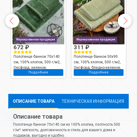
Маркированная продукция
Маркированная продукция
672 ₽
311 ₽
Полотенце банное 70х140
Полотенце банное 50х90
П
,
см, 100% хлопок, 500 г/м2,
см, 100% хлопок, 500 г/м2,
с
Оксфорд, зеленое,
Оксфорд, бледно-зеленое,
О
Подробнее
Подробнее
Узбекистан
Узбекистан, 532025090
У
ОПИСАНИЕ ТОВАРА
ТЕХНИЧЕСКАЯ ИНФОРМАЦИЯ
Описание товара
Полотенце банное 70х140 см из 100% хлопка, плотность 500
г/м²: мягкость, долговечность и стиль для вашего дома и
подарков, выгодно и удобно.