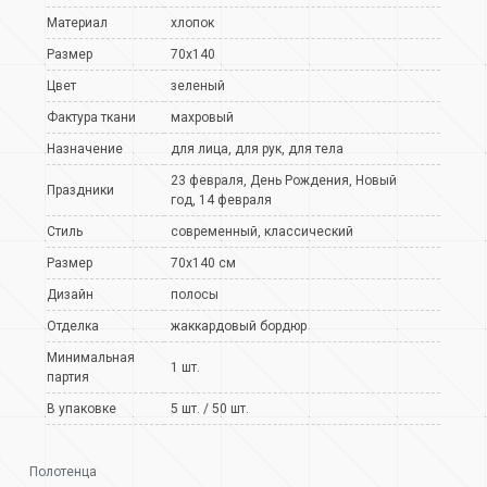
Материал
хлопок
Размер
70х140
Цвет
зеленый
Фактура ткани
махровый
Назначение
для лица
,
для рук
,
для тела
23 февраля
,
День Рождения
,
Новый
Праздники
год
,
14 февраля
Стиль
современный
,
классический
Размер
70х140 см
Дизайн
полосы
Отделка
жаккардовый бордюр
Минимальная
1 шт.
партия
В упаковке
5 шт. / 50 шт.
Полотенца