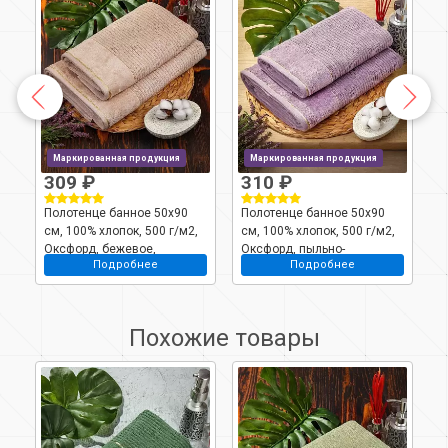
Маркированная продукция
Маркированная продукция
309 ₽
310 ₽
Полотенце банное 50х90
Полотенце банное 50х90
П
,
см, 100% хлопок, 500 г/м2,
см, 100% хлопок, 500 г/м2,
с
Оксфорд, бежевое,
Оксфорд, пыльно-
О
Подробнее
Подробнее
Узбекистан, 530195090
сиреневое, Узбекистан,
У
531155090
Похожие товары