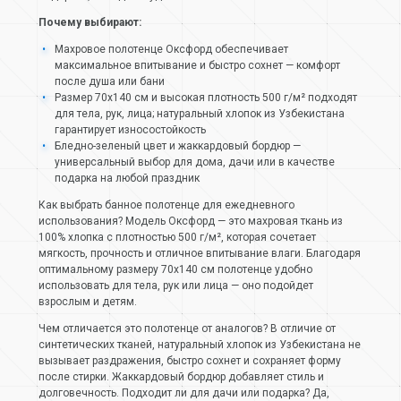
Почему выбирают:
Махровое полотенце Оксфорд обеспечивает
максимальное впитывание и быстро сохнет — комфорт
после душа или бани
Размер 70х140 см и высокая плотность 500 г/м² подходят
для тела, рук, лица; натуральный хлопок из Узбекистана
гарантирует износостойкость
Бледно-зеленый цвет и жаккардовый бордюр —
универсальный выбор для дома, дачи или в качестве
подарка на любой праздник
Как выбрать банное полотенце для ежедневного
использования? Модель Оксфорд — это махровая ткань из
100% хлопка с плотностью 500 г/м², которая сочетает
мягкость, прочность и отличное впитывание влаги. Благодаря
оптимальному размеру 70х140 см полотенце удобно
использовать для тела, рук или лица — оно подойдет
взрослым и детям.
Чем отличается это полотенце от аналогов? В отличие от
синтетических тканей, натуральный хлопок из Узбекистана не
вызывает раздражения, быстро сохнет и сохраняет форму
после стирки. Жаккардовый бордюр добавляет стиль и
долговечность. Подходит ли для дачи или подарка? Да,