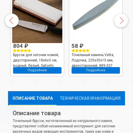
804 ₽
58 ₽
Брусок для заточки ножей,
Точильный камень Vetta,
Т
двусторонний, 18х6х3 см,
Лодочка, 225х35х15 мм,
н
-
водный, белый, Satoshi,
двухсторонний, 889-337
2
Подробнее
Подробнее
803-338
Y
ОПИСАНИЕ ТОВАРА
ТЕХНИЧЕСКАЯ ИНФОРМАЦИЯ
Описание товара
Точильный брусок, изготовленный из натурального камня,
представляет собой незаменимый инструмент для заточки
различных видов режущих инструментов, таких как ножи и