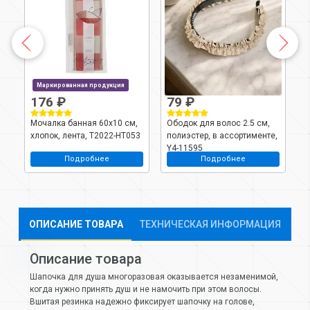
Маркированная продукция
176 ₽
79 ₽
Мочалка банная 60х10 см,
Ободок для волос 2.5 см,
О
хлопок, лента, T2022-HT053
полиэстер, в ассортименте,
с
Y4-11595
а
Подробнее
Подробнее
ОПИСАНИЕ ТОВАРА
ТЕХНИЧЕСКАЯ ИНФОРМАЦИЯ
Описание товара
Шапочка для душа многоразовая оказывается незаменимой,
когда нужно принять душ и не намочить при этом волосы.
Вшитая резинка надежно фиксирует шапочку на голове,