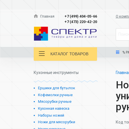
Главная
+7 (499) 404-05-66
О комп
+7 (473) 220-42-20
Поиск
% Р
КАТАЛОГ ТОВАРОВ
Кухонные инструменты
Главн
Но
Ершики для бутылок
ун
Кофемолки ручные
Мясорубки ручные
ру
Кухонная навеска
Наборы ножей
Код то
Ножи для мясорубки
Ножи кухонные