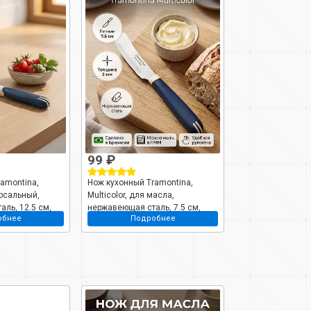
99 ₽
amontina,
Нож кухонный Tramontina,
ерсальный,
Multicolor, для масла,
ль, 12.5 см,
нержавеющая сталь, 7.5 см,
обнее
Подробнее
, 23527/915-tr
рукоятка пластик, 23521/013-TR