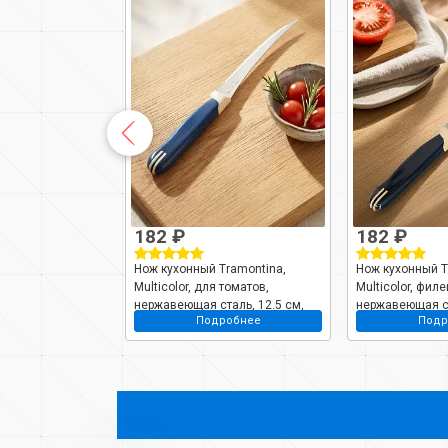
182 ₽
182 ₽
aniks, Латте,
Нож кухонный Tramontina,
Нож кухонный T
й, нержавеющая
Multicolor, для томатов,
Multicolor, фил
 рукоятка
нержавеющая сталь, 12.5 см,
нержавеющая ст
робнее
Подробнее
Подр
383-UT
рукоятка пластик, 23512/915-TR
рукоятка пласти