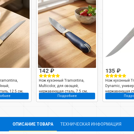
142 ₽
135 ₽
ramontina,
Нож кухонный Tramontina,
Нож кухонный Tr
ейный,
Multicolor, для овощей,
Dynamic, униве
аль, 12.5 см,
нержавеющая сталь, 7.5 см,
нержавеющая ста
обнее
Подробнее
Подр
к, 23500/915-TR
рукоятка пластик, 23511/213-TR
рукоятка дерево
ОПИСАНИЕ ТОВАРА
ТЕХНИЧЕСКАЯ ИНФОРМАЦИЯ