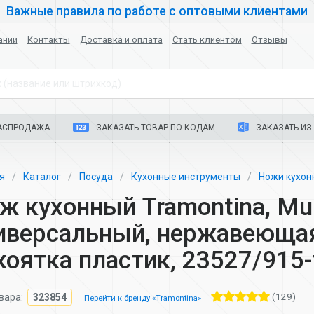
Важные правила по работе с оптовыми клиентами
ании
Контакты
Доставка и оплата
Стать клиентом
Отзывы
 (название или штрихкод)
АСПРОДАЖА
ЗАКАЗАТЬ ТОВАР ПО КОДАМ
ЗАКАЗАТЬ ИЗ 
ая
Каталог
Посуда
Кухонные инструменты
Ножи кухо
ж кухонный Tramontina, Mult
иверсальный, нержавеющая 
коятка пластик, 23527/915-
(129)
вара:
323854
Перейти к бренду «Tramontina»