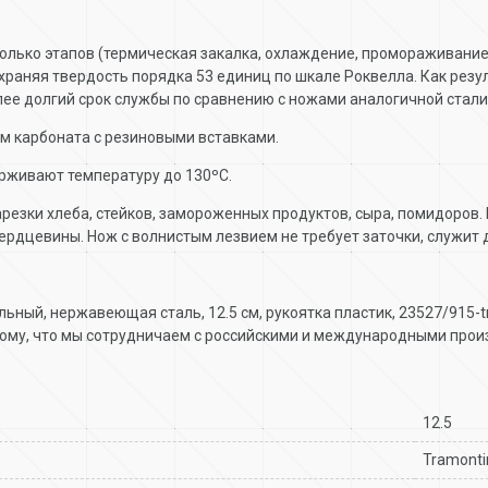
олько этапов (термическая закалка, охлаждение, промораживание
охраняя твердость порядка 53 единиц по шкале Роквелла. Как ре
олее долгий срок службы по сравнению с ножами аналогичной стали
м карбоната с резиновыми вставками.
ерживают температуру до 130ºC.
резки хлеба, стейков, замороженных продуктов, сыра, помидоров.
ердцевины. Нож с волнистым лезвием не требует заточки, служит
сальный, нержавеющая сталь, 12.5 см, рукоятка пластик, 23527/915
ому, что мы сотрудничаем с российскими и международными прои
12.5
Tramonti