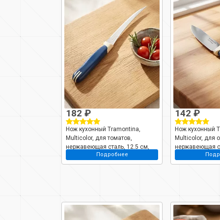
182 ₽
142 ₽
Нож кухонный Tramontina,
Нож кухонный T
Multicolor, для томатов,
Multicolor, для
нержавеющая сталь, 12.5 см,
нержавеющая ст
Подробнее
Подр
рукоятка пластик, 23512/915-TR
рукоятка пласти