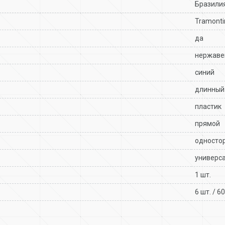
Бразили
Tramontin
да
нержаве
синий
длинный
пластик
прямой
односто
универс
1 шт.
6 шт. / 60