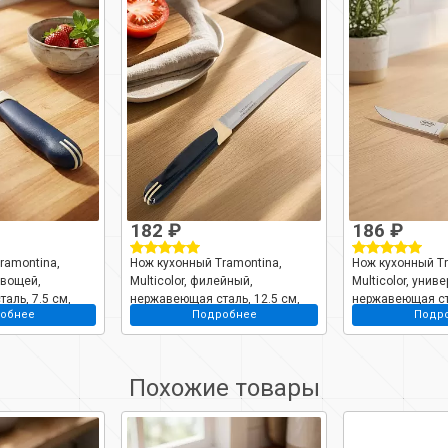
182 ₽
186 ₽
ramontina,
Нож кухонный Tramontina,
Нож кухонный Tr
 овощей,
Multicolor, филейный,
Multicolor, унив
аль, 7.5 см,
нержавеющая сталь, 12.5 см,
нержавеющая ста
обнее
Подробнее
Подр
к, 23511/213-TR
рукоятка пластик, 23500/915-TR
рукоятка пластик
Похожие товары