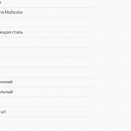
я
a Multicolor
ющая сталь
ронний
альный
 шт.